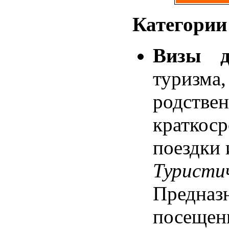
Категории
Визы д
туриз
родствен
кратко
поездки 
Турис
Предназ
посещен