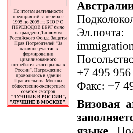
Австрали
По итогам деятельности
Подколокол
предприятий за период с
1995 по 2005 гг. Б Ю Р О
ПЕРЕВОДОВ БЕРГ было
Эл.почта:
награждено Дипломом
Российского Фонда Защиты
immigratio
Прав Потребителей "За
активное участие в
формировании
Посольство
цивилизованного
потребительского рынка в
+7 495 956
России". Награждение
проводилось в здании
Правительства Москвы
Факс: +7 4
общественно-экспертным
советом смотров
"ЛУЧШИЕ В РОССИИ",
Визовая а
"ЛУЧШИЕ В МОСКВЕ"
.
заполняе
языке.
Под