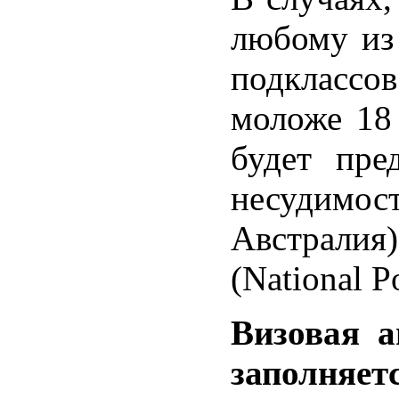
любому из
подклассо
моложе 18 
будет пре
несуди
Австралия)
(National P
Визовая а
заполняе