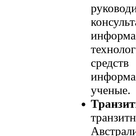
руковод
консул
информа
техноло
сред
информа
ученые.
Транз
транзит
Австрал