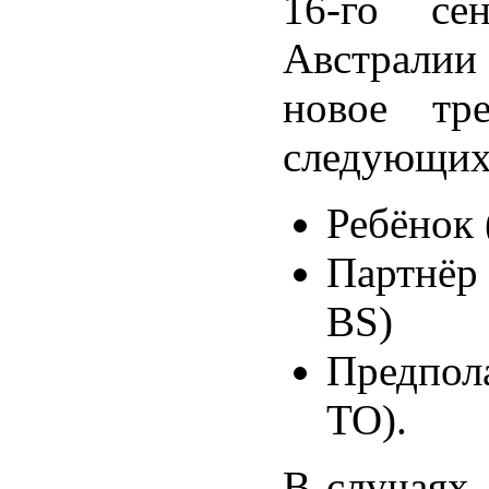
16-го се
Австрали
новое тре
следующих 
Ребёнок 
Партнёр
BS)
Предпол
ТО).
В случаях,