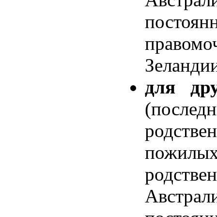
постоян
правомо
Зеланди
для др
(после
родстве
пожил
родств
Австрал