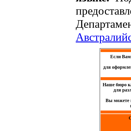
предост
Департам
Австралийс
Если Вам
для оформле
Наше бюро к
для раз
Вы можете 
С