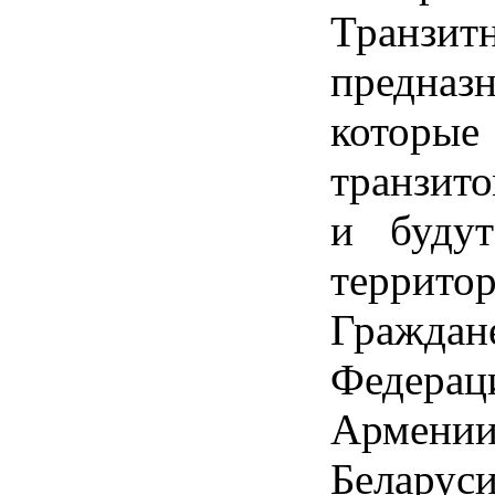
Тран
предна
которые
транзит
и будут
территор
Гражд
Федер
Армени
Беларуси