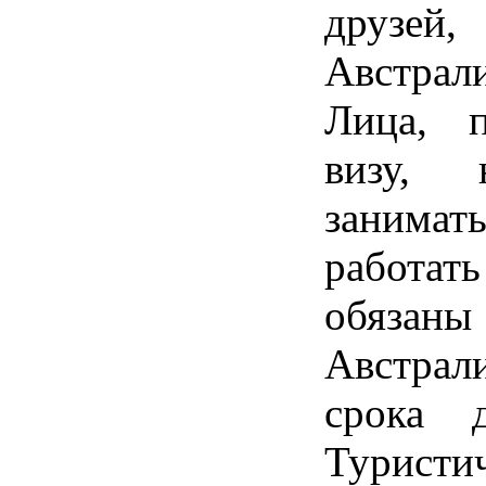
друзей
Австрал
Лица, 
визу,
занима
работа
обяза
Австра
срока 
Турис