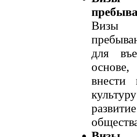
пребыв
Визы 
пребыва
для въе
основе,
внести 
культу
развит
общества
Визы 