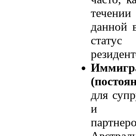
течени
данной 
стату
резидент
Иммигр
(постоя
для супр
и вза
партн
Австрал