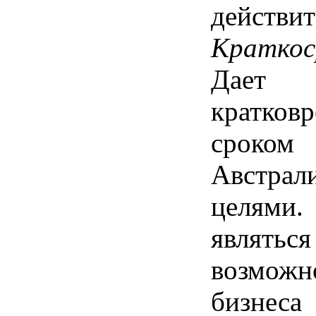
действит
Краткос
Дает
кратко
сроком
Австр
целями
являт
возможн
бизне