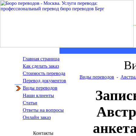
Главная страница
Ви
Как сделать заказ
Стоимость перевода
Виды переводов
-
Австра
Пepeвoд дoкумeнтoв
Виды переводов
Запис
Наши клиенты
Статьи
Австр
Ответы на вопросы
Онлайн заказ
анкет
Контакты