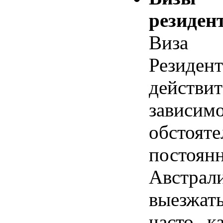
резиден
Виза 
Резиден
действи
зави
обстоят
постоя
Австр
выезжат
часто, к