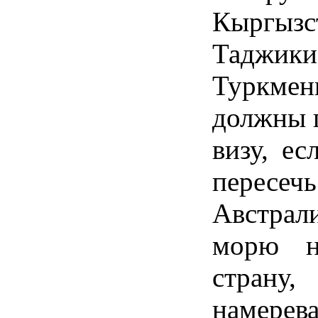
Кыргыз
Таджики
Туркмен
должны 
визу, е
перес
Австрал
морю н
страну,
намере