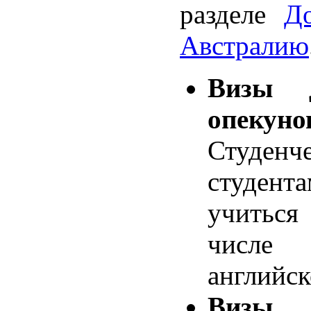
разделе
Д
Австралию
Визы 
опекуно
Студен
студен
учиться
числе
английск
Визы 