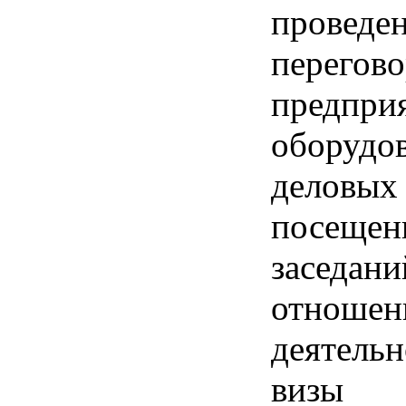
прове
перего
предпри
оборудо
делов
посещен
засед
отноше
деятель
визы 