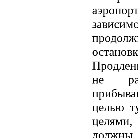
аэропор
зави
продо
остановк
Продлен
не раз
прибыва
целью т
целями
должн