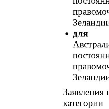
постоян
правомо
Зеланди
для д
Австрал
постоян
правомо
Зеланди
Заявления 
категории