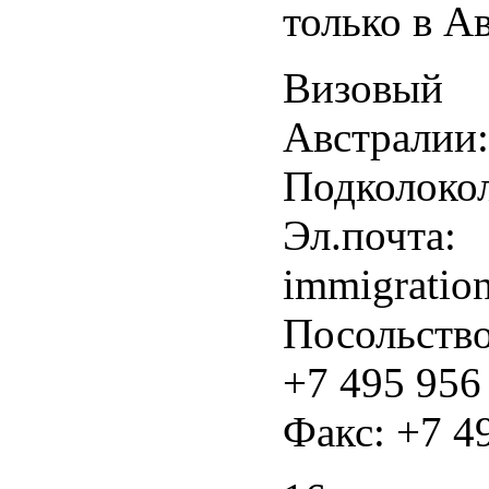
только в А
Визовый 
Австра
Подколокол
Эл.почта:
immigratio
Посольство
+7 495 956
Факс: +7 4