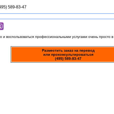
495) 589-83-47
о и воспользоваться профессиональными услугами очень просто 
Разместить заказ на перевод
или проконсультироваться
(495) 589-83-47