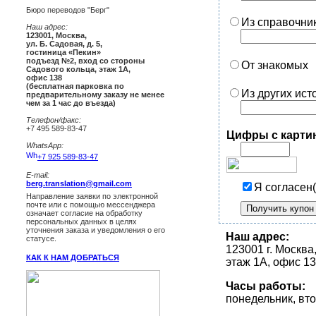
Бюро переводов "Берг"
Из справочни
Наш адрес:
123001
,
Москва
,
ул. Б. Садовая, д. 5,
гостиница «Пекин»
подъезд №2, вход со стороны
От знакомых
Садового кольца, этаж 1А,
офис 138
(бесплатная парковка по
Из других ист
предварительному заказу не менее
чем за 1 час до въезда)
Телефон/факс:
+7 495 589-83-47
Цифры с карти
WhatsApp:
+7 925 589-83-47
E-mail:
berg.translation@gmail.com
Я согласен(
Направление заявки по электронной
почте или с помощью мессенджера
означает согласие на обработку
персональных данных в целях
уточнения заказа и уведомления о его
Наш адрес:
статусе.
123001 г. Москва
КАК К НАМ ДОБРАТЬСЯ
этаж 1А, офис 1
Часы работы:
понедельник, втор