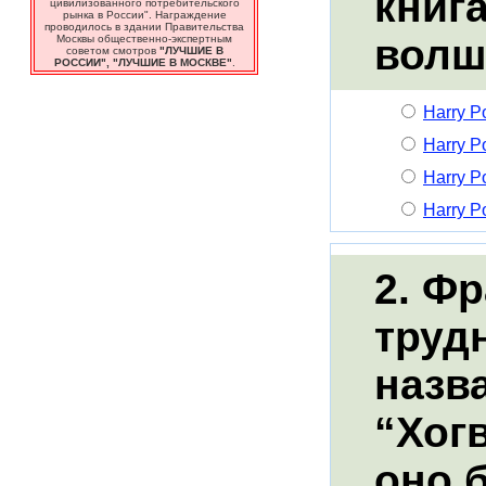
книга
цивилизованного потребительского
рынка в России". Награждение
проводилось в здании Правительства
волш
Москвы общественно-экспертным
советом смотров
"ЛУЧШИЕ В
РОССИИ", "ЛУЧШИЕ В МОСКВЕ"
.
Harry Po
Harry Po
Harry Po
Harry Po
2. Ф
труд
назв
“Хог
оно 