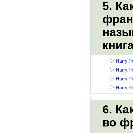
5. Ка
фран
назы
книг
Harry Po
Harry P
Harry Po
Harry Po
6. Ка
во ф