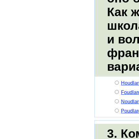
Как 
школ
и во
фран
вари
Houdlar
Foudlar
Noudlar
Poudlar
3. Ко