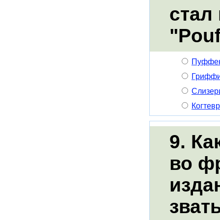
стал
"Pouf
Пуффе
Грифф
Слизер
Когтев
9. К
во ф
изда
звать