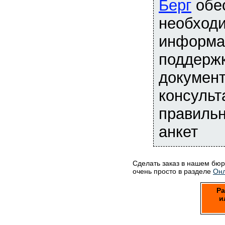
Берг
обес
необход
информа
поддержк
документ
консульт
правиль
анкет
Сделать заказ в нашем бю
очень просто в разделе
Онл
Ра
и