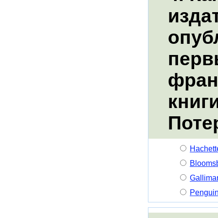
изда
опуб
перв
фран
книг
Поте
Hachett
Bloomsb
Gallima
Pengui