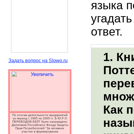
языка п
угадат
ответ.
1. Кн
Задать вопрос на Slowo.ru
Потт
пере
множ
Как 
По итогам деятельности предприятий
назы
за период с 1995 по 2005 гг. Б Ю Р О
ПЕРЕВОДОВ БЕРГ было награждено
Дипломом Российского Фонда Защиты
Прав Потребителей "За активное
участие в формировании