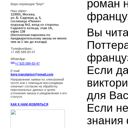
роман н
Бюро переводов "Берг"
Наш адрес:
францу
123001
,
Москва
,
ул. Б. Садовая, д. 5,
гостиница «Пекин»
подъезд №2, вход со стороны
Вы чит
Садового кольца, этаж 1А,
офис 138
(бесплатная парковка по
предварительному заказу не менее
Поттер
чем за 1 час до въезда)
Телефон/факс:
+7 495 589-83-47
францу
WhatsApp:
+7 925 589-83-47
Если да
E-mail:
berg.translation@gmail.com
виктори
Направление заявки по электронной
почте или с помощью мессенджера
означает согласие на обработку
персональных данных в целях
для Вас
уточнения заказа и уведомления о его
статусе.
Если не
КАК К НАМ ДОБРАТЬСЯ
знания 