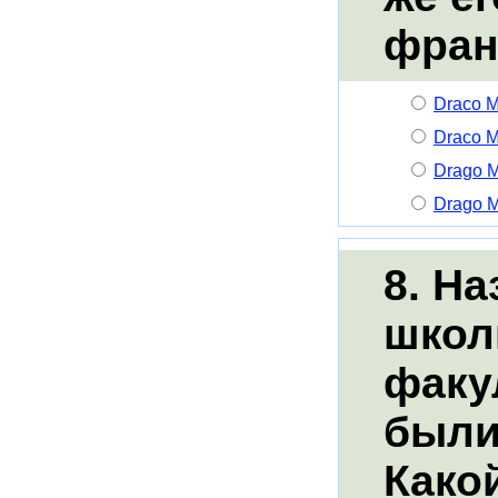
фран
Draco M
Draco M
Drago M
Drago M
8. Н
школ
факу
были
Како