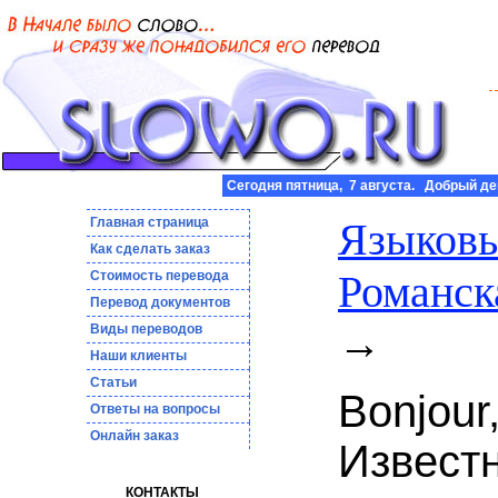
Сегодня пятница, 7 августа. Добрый де
Главная страница
Языковы
Как сделать заказ
Романск
Стоимость перевода
Пepeвoд дoкумeнтoв
→
Виды переводов
Наши клиенты
Статьи
Bonjour
Ответы на вопросы
Онлайн заказ
Извест
КОНТАКТЫ