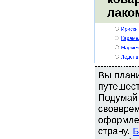
лако
Ириски
Караме
Мармел
Леденц
Вы план
путешес
Подумай
своевре
оформлен
страну.
Б