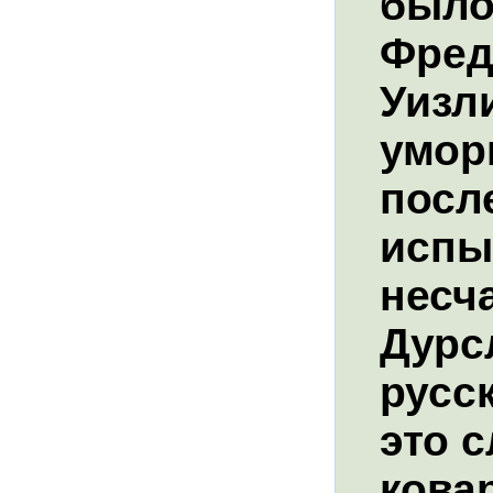
было
Фред
Уизли
умор
посл
испы
несч
Дурсл
русс
это с
кова