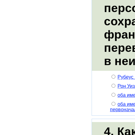
перс
сохр
фран
пере
в не
Рубеус
Рон Уи
оба им
оба им
первонача
4. Ка