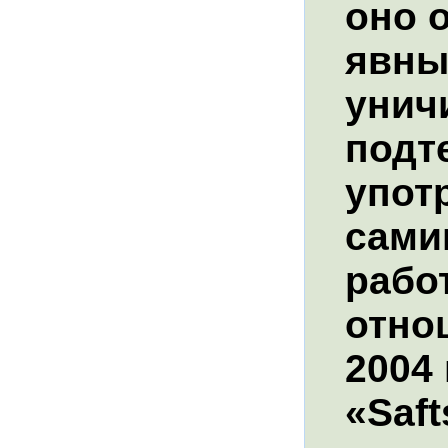
оно 
явн
унич
подт
упот
сами
рабо
отно
2004 
«Saf