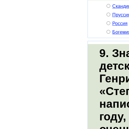
Сканди
Прусси
Россия
Богеми
9. З
детс
Генр
«Сте
напи
году,