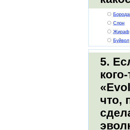
Борода
Слон
Жираф
Буйвол
5. Е
кого-
«Evo
что, 
сдел
эвол