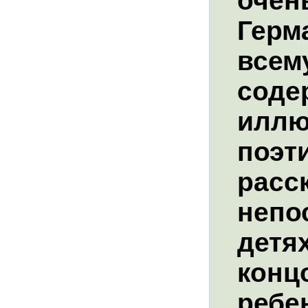
очен
Герм
всем
соде
иллю
поэт
расс
непо
детях
конц
ребе