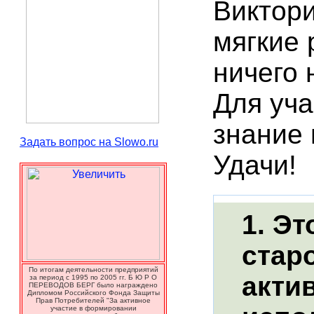
Виктор
мягкие 
ничего 
Для уча
знание 
Задать вопрос на Slowo.ru
Удачи!
1. Эт
стар
По итогам деятельности предприятий
акти
за период с 1995 по 2005 гг. Б Ю Р О
ПЕРЕВОДОВ БЕРГ было награждено
Дипломом Российского Фонда Защиты
Прав Потребителей "За активное
участие в формировании