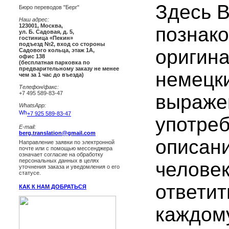
Здесь 
Бюро переводов "Берг"
Наш адрес:
123001
,
Москва
,
познако
ул. Б. Садовая, д. 5,
гостиница «Пекин»
подъезд №2, вход со стороны
оригин
Садового кольца, этаж 1А,
офис 138
(бесплатная парковка по
предварительному заказу не менее
немецк
чем за 1 час до въезда)
Телефон/факс:
+7 495 589-83-47
выраже
WhatsApp:
+7 925 589-83-47
употре
E-mail:
berg.translation@gmail.com
описани
Направление заявки по электронной
почте или с помощью мессенджера
означает согласие на обработку
персональных данных в целях
человек
уточнения заказа и уведомления о его
статусе.
ответит
КАК К НАМ ДОБРАТЬСЯ
каждому