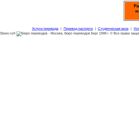
Ра
и
Услуги перевода
|
Перевод паспорта
|
Студенческая виза
|
Но
Slowo.ru®
1998 г. © Все права защ