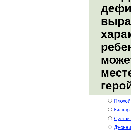
дефи
выра
хара
ребе
може
месте
геро
Плохой
Каспар
Суетли
Джонни