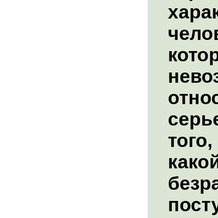
хара
челов
кото
нево
отно
серь
того
какой
безр
пост