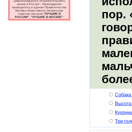
испо
цивилизованного потребительского
рынка в России". Награждение
проводилось в здании Правительства
пор.
Москвы общественно-экспертным
советом смотров
"ЛУЧШИЕ В
РОССИИ", "ЛУЧШИЕ В МОСКВЕ"
.
говор
прав
мале
маль
боле
Собака 
Высота
Кухонн
Три гол