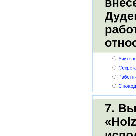
внес
Дуден
рабо
отно
Учител
Секрет
Работн
Стюард
7. В
«Hol
испо