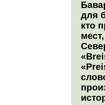
Бавар
для 
кто 
мест
Севе
«Brei
«Prei
слов
прои
исто