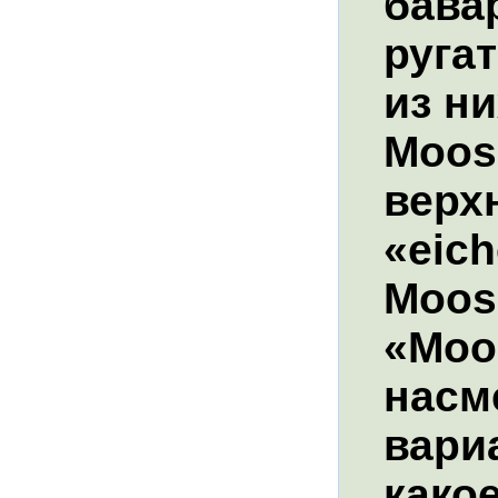
бава
руга
из ни
Moos
верх
«eich
Moosb
«Moos
насм
вариа
како