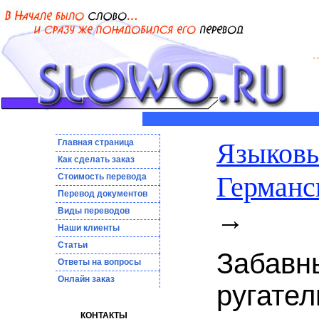
Главная страница
Языковы
Как сделать заказ
Германс
Стоимость перевода
Пepeвoд дoкумeнтoв
→
Виды переводов
Наши клиенты
Статьи
Забавн
Ответы на вопросы
Онлайн заказ
ругател
КОНТАКТЫ