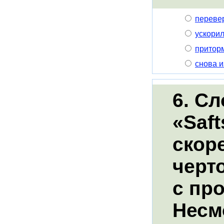
переве
ускори
притор
снова 
6. С
«Saf
скоре
черто
с пр
Несмо