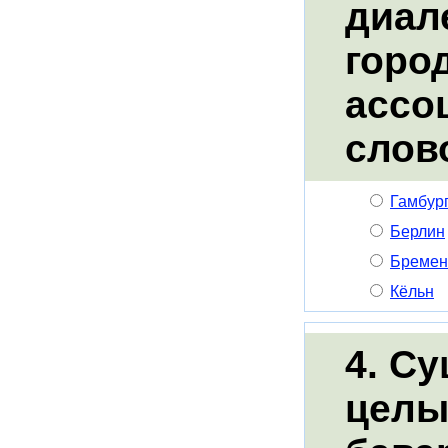
диал
горо
ассо
слов
Гамбур
Берлин
Бремен
Кёльн
4. С
целы