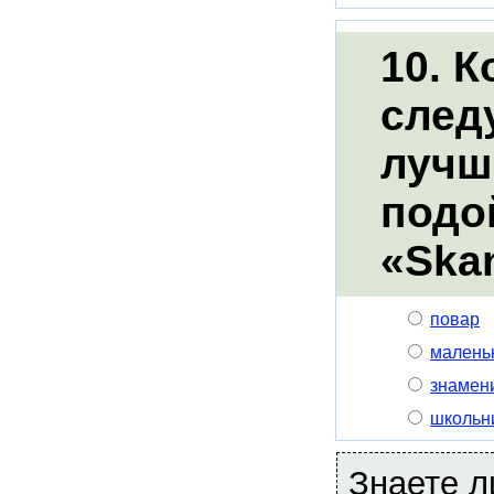
10. К
след
лучш
подо
«Ska
повар
малень
знамен
школьн
Знаете л