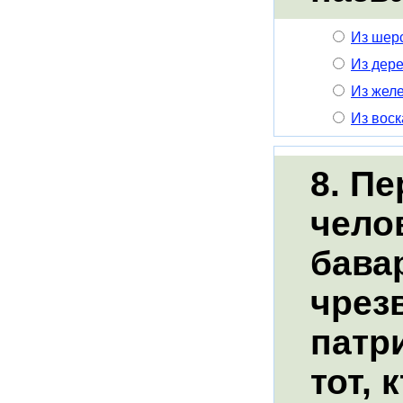
Из шер
Из дер
Из жел
Из воск
8. Пе
чело
бавар
чрез
патр
тот, 