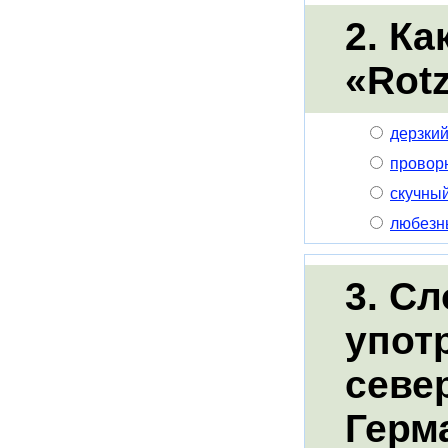
2. К
«Rotz
дерзкий
провор
скучный
любезн
3. Сл
упот
севе
Герм