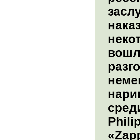
засл
нака
неко
вошл
разг
неме
нари
сред
Phili
«Zapp