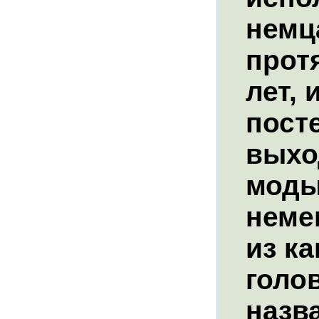
немц
прот
лет, 
пост
выхо
моды
немец
из к
голов
назв