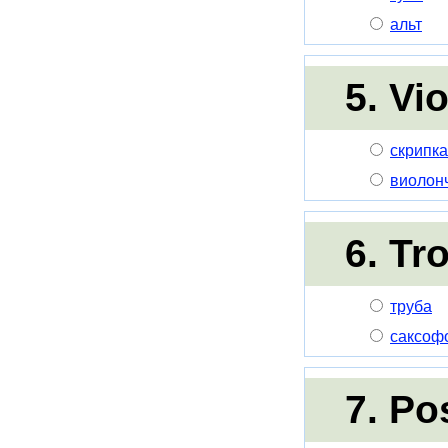
альт
5. Vi
скрипка
виолон
6. Tr
труба
саксоф
7. P