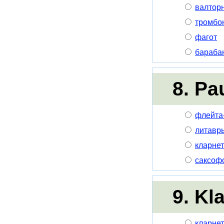
валтор
тромбо
фагот
бараба
8. Pa
флейта
литавр
кларнет
саксоф
9. Kl
кларнет