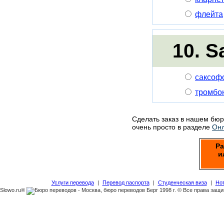
флейта
10. 
саксоф
тромбо
Сделать заказ в нашем бю
очень просто в разделе
Онл
Ра
и
Услуги перевода
|
Перевод паспорта
|
Студенческая виза
|
Но
Slowo.ru®
1998 г. © Все права защ