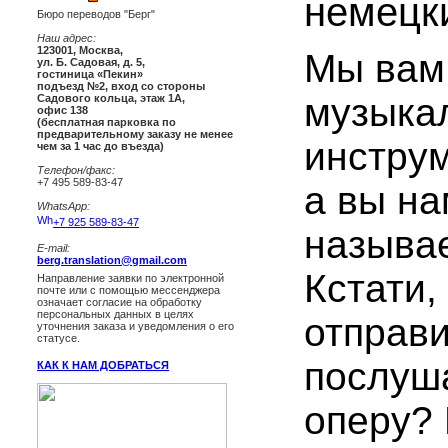
немецк
Бюро переводов "Берг"
Наш адрес:
123001
,
Москва
,
Мы вам
ул. Б. Садовая, д. 5,
гостиница «Пекин»
подъезд №2, вход со стороны
музыка
Садового кольца, этаж 1А,
офис 138
(бесплатная парковка по
предварительному заказу не менее
инструм
чем за 1 час до въезда)
Телефон/факс:
+7 495 589-83-47
а вы на
WhatsApp:
+7 925 589-83-47
называе
E-mail:
berg.translation@gmail.com
Кстати,
Направление заявки по электронной
почте или с помощью мессенджера
означает согласие на обработку
персональных данных в целях
отправи
уточнения заказа и уведомления о его
статусе.
послуш
КАК К НАМ ДОБРАТЬСЯ
оперу?