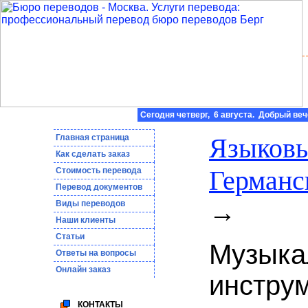
Сегодня четверг, 6 августа. Добрый веч
Главная страница
Языковы
Как сделать заказ
Германс
Стоимость перевода
Пepeвoд дoкумeнтoв
→
Виды переводов
Наши клиенты
Статьи
Музыка
Ответы на вопросы
Онлайн заказ
инстру
КОНТАКТЫ