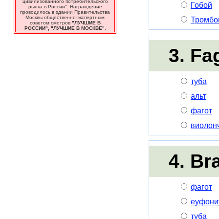
цивилизованного потребительского
Гобой
рынка в России". Награждение
проводилось в здании Правительства
Москвы общественно-экспертным
Тромбо
советом смотров
"ЛУЧШИЕ В
РОССИИ", "ЛУЧШИЕ В МОСКВЕ"
.
3. Fa
туба
альт
фагот
виолон
4. Br
фагот
еуфони
туба