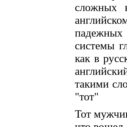
сложных в
английско
падежных
системы г
как в русс
английски
такими сло
"тот"
Тот мужчин
что вошел,