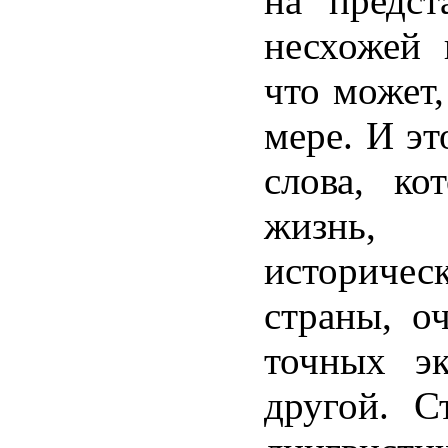
на предст
несхожей 
что может
мере. И эт
слова, ко
жизнь,
историчес
страны, о
точных эк
другой. С