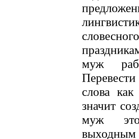
предлож
лингвис
словес
праздника
муж раб
Перевести
слова ка
значит соз
муж эт
выходны