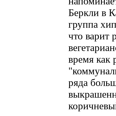
напоминает
Беркли в К
группа хип
что варит 
вегетариан
время как 
"коммуналк
ряда больш
выкрашенн
коричневый