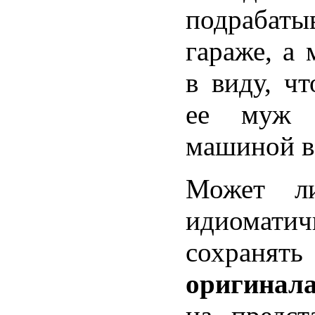
подрабат
гараже, а
в виду, ч
ее муж 
машиной в 
Может 
идиоматичн
сохранят
оригинал