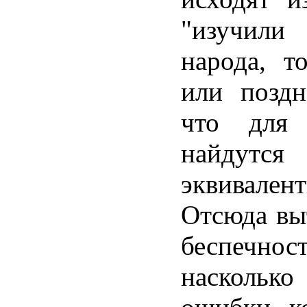
"изучили
народа, т
или поздн
что для 
найдут
эквивале
Отсюда вы
беспечно
насколько