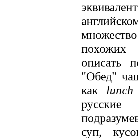
эквивале
английско
множеств
похожих
описать п
"Обед" ча
как
lunc
русски
подразумев
суп, кус