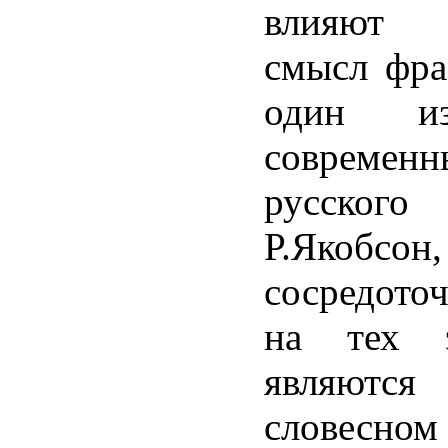
влияют 
смысл фра
один и
совреме
русског
Р.Якобсо
сосредото
на тех э
являются
словесно