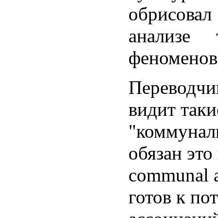
обрисова
анализе 
феноменов
Переводчик
видит таки
"коммуналк
обязан это
communal a
готов к по