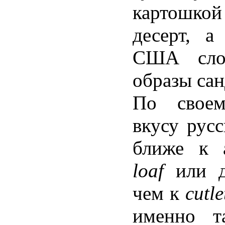
картошко
десерт, а
США сл
образы сан
По свое
вкусу рус
ближе к 
loaf
или 
чем к
cutl
именно т