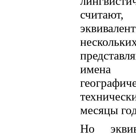
лингвисти
считают
эквивале
несколь
представ
имена 
географи
техническ
месяцы год
Но экви