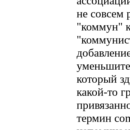
ассоциаци
не совсем 
"коммун" к
"коммунист
добавление
уменьшите
который зд
какой-то г
привязанн
термин co