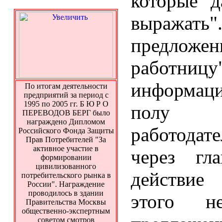
которые 
выражать"
предло
работниц
информац
По итогам деятельности
предприятий за период с
1995 по 2005 гг. Б Ю Р О
полу п
ПЕРЕВОДОВ БЕРГ было
награждено Дипломом
работодат
Российского Фонда Защиты
Прав Потребителей "За
активное участие в
через гл
формировании
цивилизованного
действие
потребительского рынка в
России". Награждение
проводилось в здании
этого н
Правительства Москвы
общественно-экспертным
советом смотров