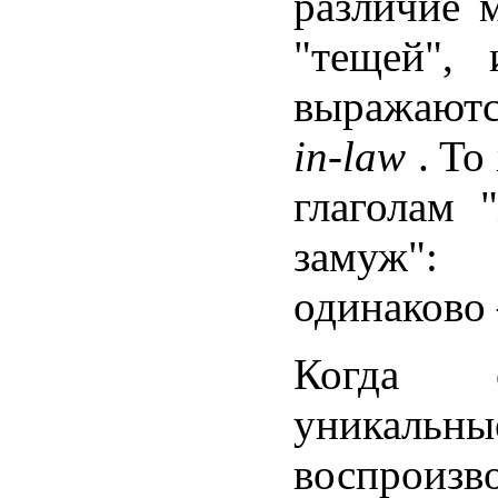
различие 
"тещей",
выражаютс
in-law
. To
глаголам 
замуж":
одинаков
Когда о
уникальны
воспроиз