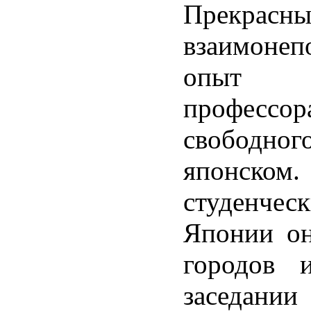
Прекрасн
взаимоне
опыт а
профессор
свободн
японском.
студенче
Японии он
городов 
заседа