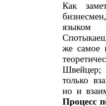
Как заме
бизнесм
языком 
Спотыкаеш
же самое 
теорети
Швейцер;
только вз
но и взаим
Процесс 