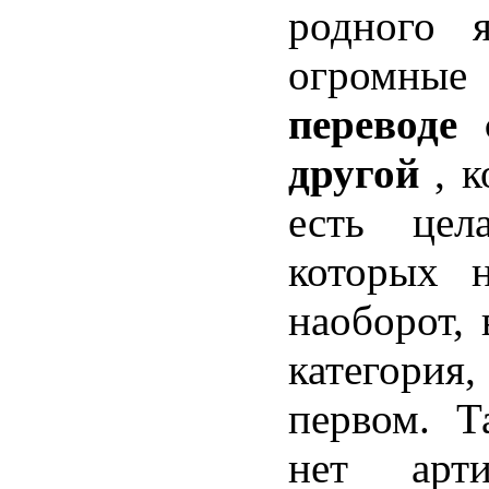
родного я
огромн
переводе
другой
, 
есть цел
которых 
наоборот, 
категори
первом. Т
нет арт