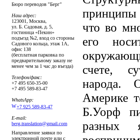
Бюро переводов "Берг"
принципы 
Наш адрес:
123001
,
Москва
,
что во мн
ул. Б. Садовая, д. 5,
гостиница «Пекин»
его носи
подъезд №2, вход со стороны
Садового кольца, этаж 1А,
офис 138
окружающи
(бесплатная парковка по
предварительному заказу не
счете, с
менее чем за 1 час до въезда)
Телефон/факс:
народа. 
+7 495 650-35-00
+7 495 589-83-47
Америке т
WhatsApp:
+7 925 589-83-47
Б.Уорф пи
E-mail:
разных я
berg.translation@gmail.com
Направление заявки по
воспри
электронной почте или с