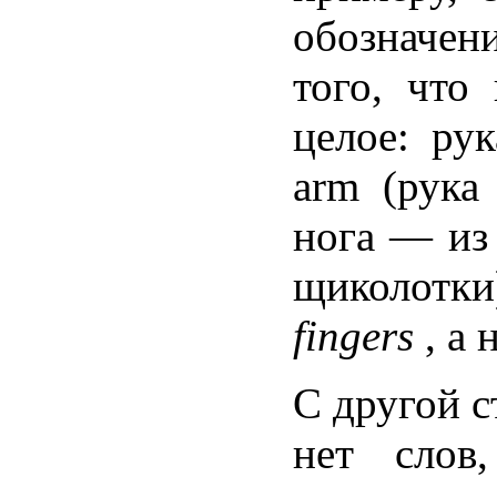
обозначен
того, что
целое: ру
arm (рука
нога — и
щиколотки
fingers
, а
С другой с
нет слов