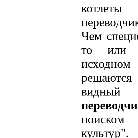
котлеты 
переводчик
Чем специ
то или 
исходном 
решаются
вид
перевод
поиском
культур"