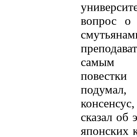
университ
вопрос о 
смуть
преподав
самым г
повестки
подумал
консенсус,
сказал об 
японских 