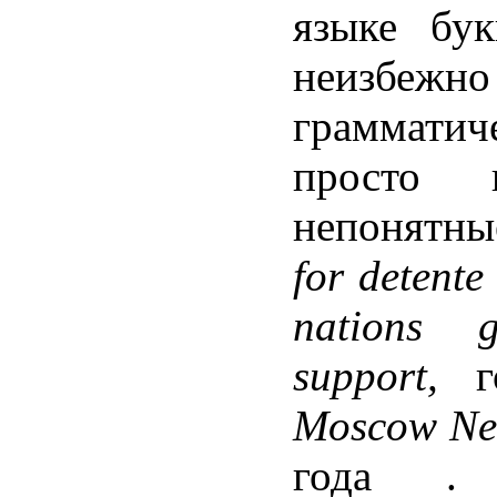
языке бу
неизбеж
граммати
просто 
непонятны
for detent
nations 
support,
Moscow N
года .