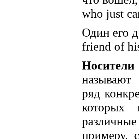
who just ca
Один его д
friend of hi
Носител
называют
ряд конкр
которых 
различные
примеру, 