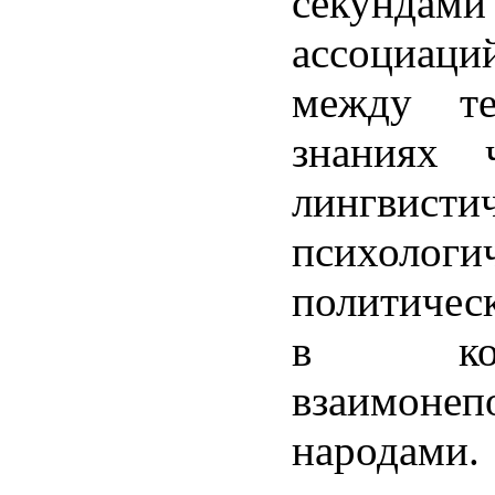
секундами
ассоциаций
между т
знаниях 
лингвис
психол
политичес
в кон
взаимоне
народами.