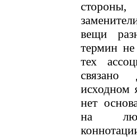
стороны
заменител
вещи раз
термин не
тех ассо
связано
исходном 
нет основ
на люб
коннотац