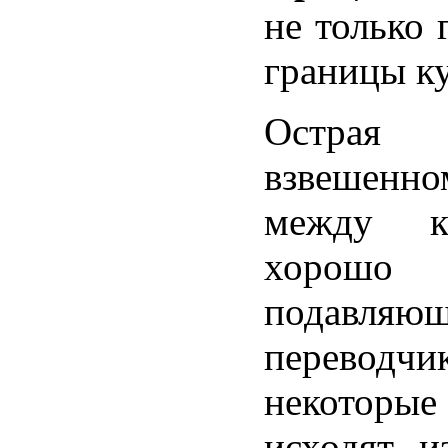
не только 
границы ку
Острая 
взвешенн
между ку
хорош
подавляю
переводч
некоторые
исходят и