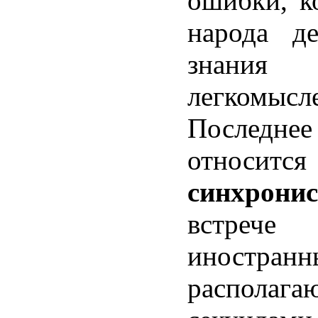
ошибки, к
народа де
знани
легкомысл
Последн
относи
синхрони
встрече
иностра
располага