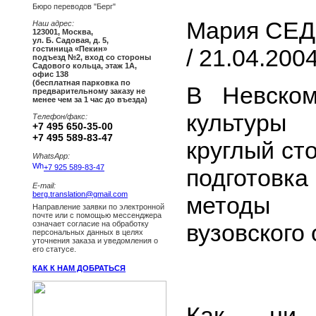
Бюро переводов "Берг"
Мария С
Наш адрес:
123001
,
Москва
,
ул. Б. Садовая, д. 5,
/ 21.04.2004
гостиница «Пекин»
подъезд №2, вход со стороны
Садового кольца, этаж 1А,
офис 138
(бесплатная парковка по
В Невском
предварительному заказу не
менее чем за 1 час до въезда)
культуры
Телефон/факс:
+7 495 650-35-00
+7 495 589-83-47
круглый ст
WhatsApp:
+7 925 589-83-47
подготовка
E-mail:
berg.translation@gmail.com
методы с
Направление заявки по электронной
почте или с помощью мессенджера
вузовского
означает согласие на обработку
персональных данных в целях
уточнения заказа и уведомления о
его статусе.
КАК К НАМ ДОБРАТЬСЯ
Как ни 