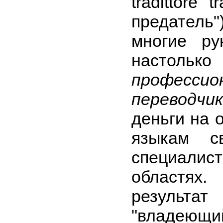
tradittore 
предатель
многие ру
настол
профессио
переводчи
деньги на 
языкам с
специалис
областях
результат
"владеющ