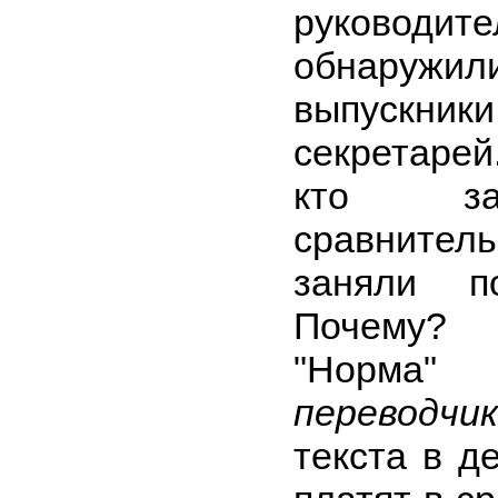
руково
обнаруж
выпускни
секретарей
кто зак
сравнител
заняли п
Почему?
"Норм
переводчи
текста в д