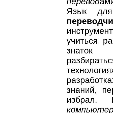
перевод
ам
Язык для
переводчи
инструмен
учиться р
знаток
разбир
технол
разработ
знаний, п
избрал.
компьюте