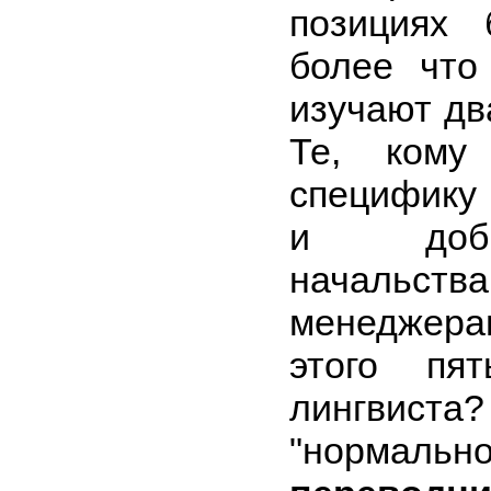
позициях 
более что
изучают дв
Те, кому
специфику
и доби
начальс
менеджерам
этого пя
лингвиста
"нормал