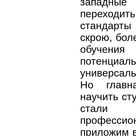
западны
переходит
стандарт
скрою, бол
обучени
потенциал
универсал
Но главн
научить ст
стали 
професс
приложим 