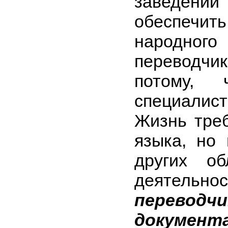
заведени
обеспеч
народно
переводч
потому, 
специалис
Жизнь треб
языка, но
других об
деятельн
перевод
документ