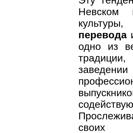
Эту тенде
Невском 
культур
перевода
одно из в
традиции
заведении
професси
выпускни
содействую
Прослежив
своих 