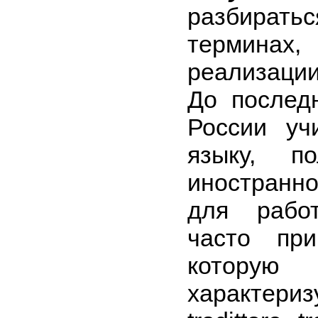
разбира
терминах,
реализации
До послед
России у
языку, п
иностранн
для рабо
часто при
котор
характер