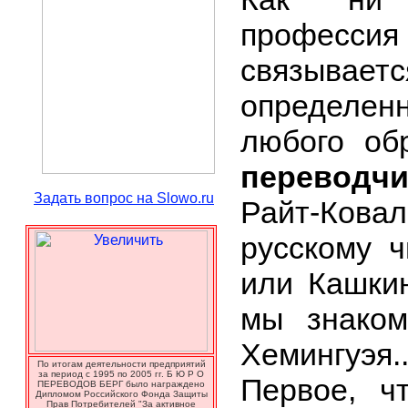
професс
связываетс
определен
любого об
переводчи
Задать вопрос на Slowo.ru
Райт-Кова
русскому 
или Кашкин
мы знаком
Хемингуэя..
По итогам деятельности предприятий
за период с 1995 по 2005 гг. Б Ю Р О
Первое, ч
ПЕРЕВОДОВ БЕРГ было награждено
Дипломом Российского Фонда Защиты
Прав Потребителей "За активное