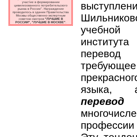
выступ
участие в формировании
цивилизованного потребительского
рынка в России". Награждение
проводилось в здании Правительства
Шильнико
Москвы общественно-экспертным
советом смотров
"ЛУЧШИЕ В
РОССИИ", "ЛУЧШИЕ В МОСКВЕ"
.
учебной
института
перевод
требую
прекрасног
языка
перевод
-
многочи
профессии 