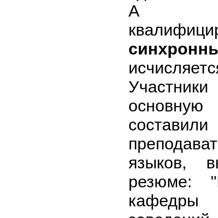
А ко
квалифици
синхрон
исчисляетс
Участник
основну
состав
преподав
языков, в
резюме: "
кафедры