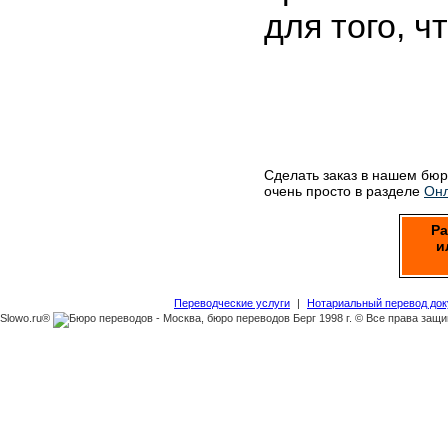
для того, ч
Сделать заказ в нашем бю
очень просто в разделе
Онл
Ра
и
Переводческие услуги
|
Нотариальный перевод до
Slowo.ru®
1998 г. © Все права защ