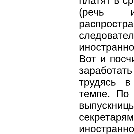
платят в с
(речь 
распро
следовател
иностранно
Вот и посч
заработа
трудясь в
темпе. По
выпускн
секрета
иностранн