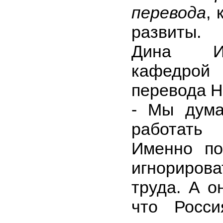
перевода
, 
развиты.
Дина Ищ
кафедро
перевода Н
- Мы дума
работать
Именно п
игнориров
труда. А о
что Росси