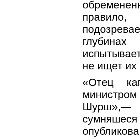
обремене
правило,
подозрев
глубина
испытывае
не ищет их
«Отец ка
министро
Шурш»,— 
сумняшес
опубл