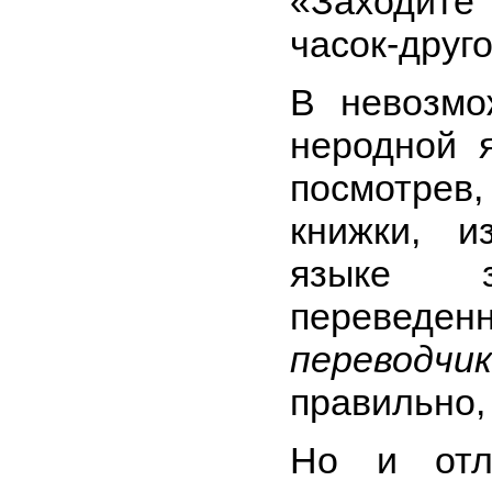
«Заходит
часок-друго
В невозм
неродной я
посмотрев
книжки, и
языке 
перевед
переводчи
правильно, 
Но и отл