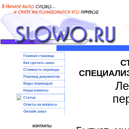
Главная страница
С
Как сделать заказ
Стоимость перевода
СПЕЦИАЛИ
Пepeвoд дoкумeнтoв
Ле
Виды переводов
Наши клиенты
пе
Статьи
Ответы на вопросы
Онлайн заказ
КОНТАКТЫ