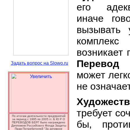
его адекв
иначе гов
вызывать 
комплекс
возникает 
Перевод
м
Задать вопрос на Slowo.ru
может легк
не означает
Художес
требует со
По итогам деятельности предприятий
за период с 1995 по 2005 гг. Б Ю Р О
бы, проти
ПЕРЕВОДОВ БЕРГ было награждено
Дипломом Российского Фонда Защиты
Прав Потребителей "За активное