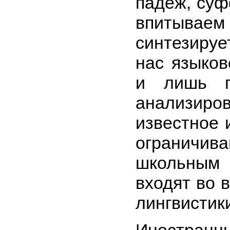
падеж, суф
впитыва
синтезиру
нас языков
и лишь п
анализир
известное 
ограничив
школьным
входят во 
лингвистик