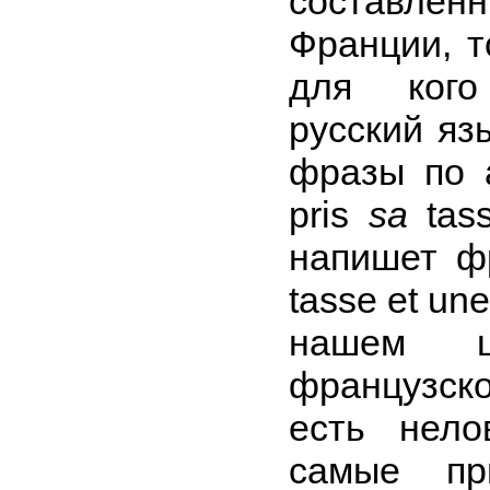
составл
Франции, т
для кого
русский яз
фразы по а
pris
sa
tass
напишет фр
tasse et un
нашем ш
французск
есть нело
самые пр