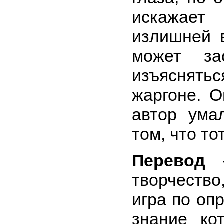
искажает
излишней 
может за
изъясня
жаргоне. О
автор ума
том, что то
Перевод
—
творчество
игра по оп
знание ко