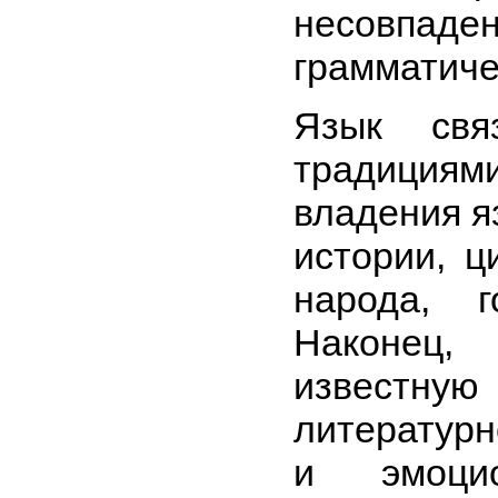
несовпаде
грамматиче
Язык свя
традициям
владения я
истории, ц
народа, 
Наконец, 
известную
литературн
и эмоцио