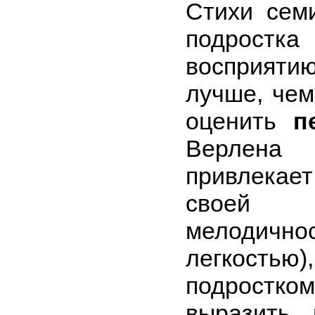
Стихи сем
подростка
восприят
лучше, чем
оценить
п
Верлен
привлекае
своей 
мелодичн
легкостью
подрост
выразить 