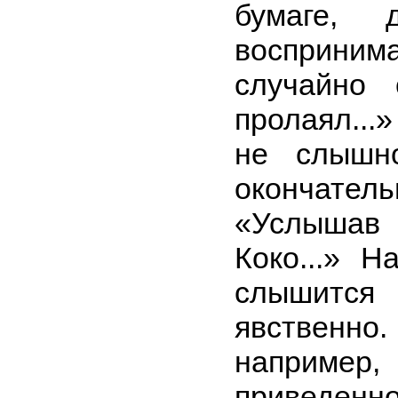
бумаге,
восприни
случайно
пролаял...
не слышн
окончател
«Услышав
Коко...» Н
слышит
явственно.
наприме
приведенно