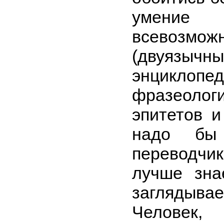
умение
всевозм
(двуязычны
энциклопед
фразеолог
эпитетов и
надо бы 
переводчик
лучше зна
загляды
Челове