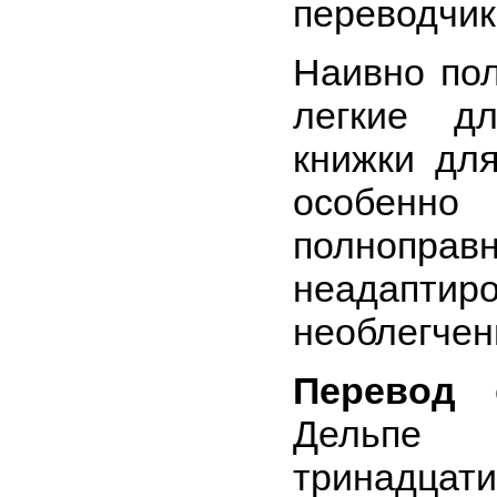
переводчик,
Наивно пол
легкие 
книжки дл
особенн
полноп
неадап
необлегчен
Перевод
с
Дельп
тринадц