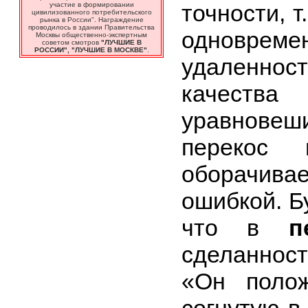
точности, т
участие в формировании
цивилизованного потребительского
рынка в России". Награждение
проводилось в здании Правительства
одноврем
Москвы общественно-экспертным
советом смотров
"ЛУЧШИЕ В
РОССИИ", "ЛУЧШИЕ В МОСКВЕ"
.
удаленнос
качест
уравнове
перекос
оборачи
ошибкой. Б
что в
п
сделаннос
«Он поло