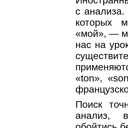
Иностранны
с анализа.
которых м
«мой», — м
нас на уро
существит
применяю
«ton», «so
французско
Поиск точ
анализ, 
обойтись бе