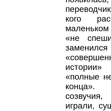
переводчик
кого ра
маленьком
«не спеш
заменилс
«соверше
истории
«полные н
конца».
созвучия,
играли, су