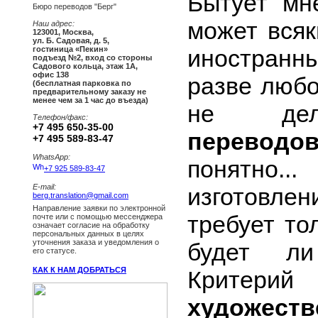
Бытует мн
Бюро переводов "Берг"
может всяк
Наш адрес:
123001
,
Москва
,
ул. Б. Садовая, д. 5,
иностранны
гостиница «Пекин»
подъезд №2, вход со стороны
Садового кольца, этаж 1А,
офис 138
разве любо
(бесплатная парковка по
предварительному заказу не
менее чем за 1 час до въезда)
не д
Телефон/факс:
+7 495 650-35-00
переводов
+7 495 589-83-47
WhatsApp:
понятно
+7 925 589-83-47
E-mail:
изготовл
berg.translation@gmail.com
Направление заявки по электронной
требует то
почте или с помощью мессенджера
означает согласие на обработку
персональных данных в целях
уточнения заказа и уведомления о
будет 
его статусе.
КАК К НАМ ДОБРАТЬСЯ
Крите
художеств