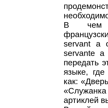
продемонс
необходимо
В чем 
французск
servant a 
servante a
передать э
языке, где
как: «Двер
«Служанка 
артиклей в