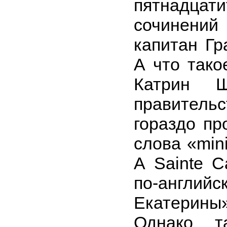
пятнадца
сочинений
капитан Г
А что тако
Катрин Ш
правител
гораздо пр
слова «min
А Sainte C
по-англи
Екатерины
Однако т