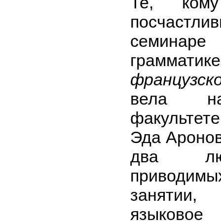
Те, ком
посчастли
семинаре
грамма
французск
вела на
факультет
Эда Ароно
два лю
приводи
занятии,
языковое