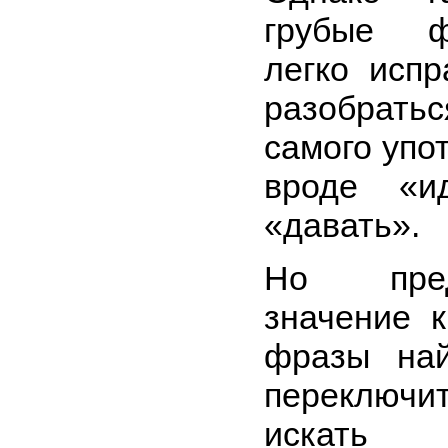
грубые ф
легко исп
разобратьс
самого упо
вроде «и
«давать».
Но пред
значение 
фразы най
переключит
искать