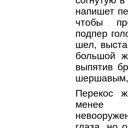
согнутую в
напишет пе
чтобы пр
подпер голо
шел, выста
большой ж
выпятив бр
шершавым,
Перекос ж
менее
невооруж
глаза, но 