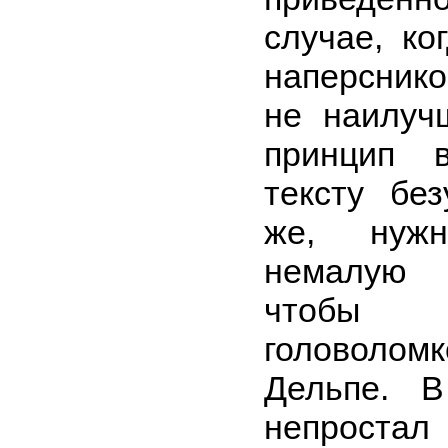
случае, ко
наперсник
не наилуч
принцип 
тексту бе
же, нуж
немалую 
чтобы 
головолом
Дельпе. 
непроста