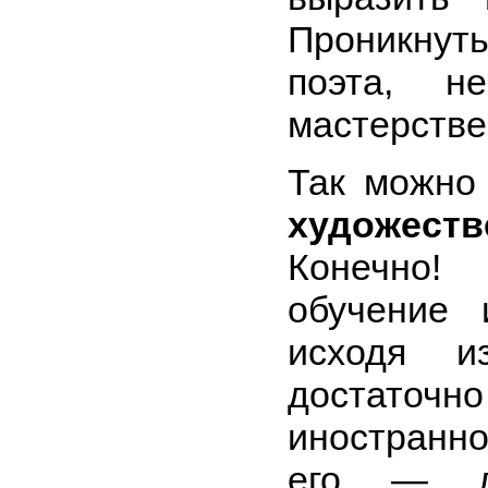
Проникнут
поэта, н
мастерстве
Так можно
художест
Конечно!
обучение 
исходя и
достаточ
иностранно
его — л