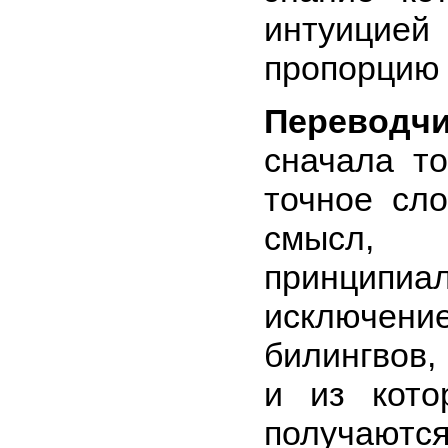
интуицией
пропорцию 
Переводч
сначала т
точное сл
смысл
принципи
исключе
билингвов,
и из кото
полу