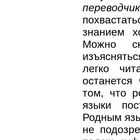
переводчи
похваст
знанием х
Можно ск
изъяснять
легко чи
останется
том, что 
языки пос
Родным яз
не подозре