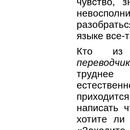
чувство, 
невоспо
разобрат
языке все-т
Кто 
переводчи
трудне
естеств
приходится
написать ч
хотите ли