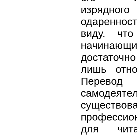
изрядно
одаренност
виду, что
начинаю
достаточн
лишь отно
Перевод
самодеят
существ
профессио
для чит