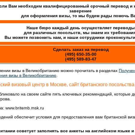
сли Вам необходим квалифицированный срочный перевод и 
заверение
для оформления визы, то мы будем рады помочь В
Наше бюро каждый день осуществляет переводы
для различных посольств, мы знаем их требования
Вы можете позвонить нам, и наши сотрудники проконсульт
Сделать заказ на перевод
(495) 650-35-00
(495) 589-83-47
ении визы в Великобританию можно прочитать в разделах
Получен
ния визы в Великобританию
.
ский визовый центр в Москве, сайт британского посольства
бликовало на своем сайте пять ключевых рекомендаций, которые 
трова.
а: www.britemb.msk.ru
ений обеспечит условия для предоставления вам британской виз
тании советует заполнять все анкеты на английском языке и