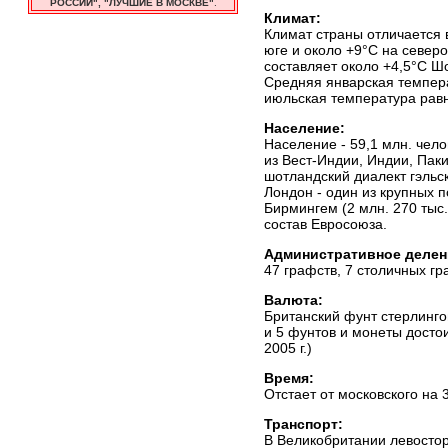
РОССИИ", "ЛУЧШИЕ В МОСКВЕ"
.
Климат:
Климат страны отличается 
юге и около +9°C на север
составляет около +4,5°C Ш
Средняя январская темпера
июльская температура равн
Население:
Население - 59,1 млн. чел
из Вест-Индии, Индии, Паки
шотландский диалект гэльск
Лондон - один из крупных 
Бирмингем (2 млн. 270 тыс.
состав Евросоюза.
Административное делен
47 графств, 7 столичных гр
Валюта:
Британский фунт стерлингов
и 5 фунтов и монеты достои
2005 г.)
Время:
Отстает от московского на 3
Транспорт:
В Великобритании левостор