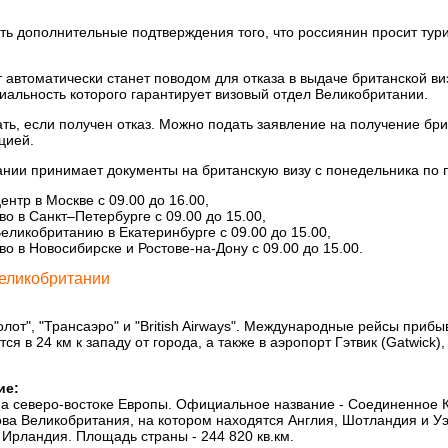
ть дополнительные подтверждения того, что россиянин просит тури
автоматически станет поводом для отказа в выдаче британской виз
альность которого гарантирует визовый отдел Великобритании.
ать, если получен отказ. Можно подать заявление на получение бри
цией.
нии принимает документы на британскую визу с понедельника по 
ентр в Москве с 09.00 до 16.00,
во в Санкт–Петербурге с 09.00 до 15.00,
ликобританию в Екатеринбурге с 09.00 до 15.00,
во в Новосибирске и Ростове-на-Дону с 09.00 до 15.00.
Великобритании
лот", "Трансаэро" и "British Airways". Международные рейсы прибы
ся в 24 км к западу от города, а также в аэропорт Гэтвик (Gatwick),
ие:
на северо-востоке Европы. Официальное название - Соединенное 
ова Великобритания, на котором находятся Англия, Шотландия и У
Ирландия. Площадь страны - 244 820 кв.км.