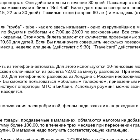
аэропортах. Они действительны в течение 30 дней. Пассажир с это
м можно купить билет "Brit-Rail". Билет дает право совершить не
 15, 22 или 30 дней). Пожилые люди (старше 60 лет) и молодежь (от
и "труба" - tube - как его здесь называют - одно из крупнейших в 
в по будням и субботам и с 7:00 до 23:00 по воскресеньям. Все ста
 - окраины. Стоимость билета зависит от количества проезжаемых 
 ?0,60 для детей. Если Вы планируете совершить несколько поездок,
месяц, неделю или день (действуют с 9:30). “Travelcard” действите
ть из телефона-автомата. Для этого используются 10-пенсовые м
квой оплачивается из расчета ?2,00 за минуту разговора. При ме
8.00. Для телефонного разговора из Лондона с Россией необходимо
и Вы сможете пользоваться мобильным телефоном, привезенным и
йствуют операторы МТС и БиЛайн. Используя роуминг, можно звонит
 находятся.
 пользования электробритвой, феном надо захватить переходник с
Все товары, продаваемые в магазинах, облагаются налогом на доб
умму более 100,00, то в течение трех месяцев при пересечении гр
купки. В магазине надо получить соответствующую квитанцию.
 Москва, Российская Федерация: 121099 Москва Смоленская набер