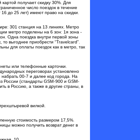
й картой получает скидку 30%. Для
ограниченное число поездок в течение
 16 до 25 лет) имеют право на скидки.
мире: 301 станция на 13 линиях. Метро
нции метро поделены на 6 зон: 1я зона -
зон. Одна поездка внутри первой зоны
 то выгоднее приобрести “Travelcard”.
льны для оплаты поездок как в метро, так
онеты или телефонные карточки.
ждународных переговорах установлено
 набрать 00-7 и далее код города. На
з России (стандарты GSM-900 и GSM-
ь в Россию, а также в другие страны, в
 трехштыревой вилкой.
авленную стоимость размером 17,5%.
аницы можно получить возврат денег в
ежная, 10