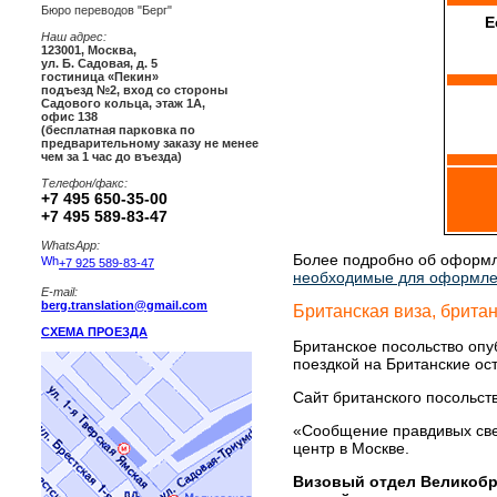
Бюро переводов "Берг"
Е
Наш адрес:
123001
,
Москва
,
ул. Б. Садовая, д. 5
гостиница «Пекин»
подъезд №2, вход со стороны
Садового кольца, этаж 1А,
офис 138
(бесплатная парковка по
предварительному заказу не менее
чем за 1 час до въезда)
Телефон/факс:
+7 495 650-35-00
+7 495 589-83-47
WhatsApp:
Более подробно об оформл
+7 925 589-83-47
необходимые для оформле
E-mail:
berg.translation@gmail.com
Британская виза, британ
СХЕМА ПРОЕЗДА
Британское посольство опу
поездкой на Британские ос
Сайт британского посольств
«Сообщение правдивых свед
центр в Москве.
Визовый отдел Великобри