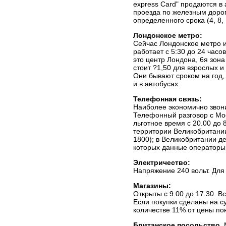
express Card" продаются в 
проезда по железным дорога
определенного срока (4, 8,
Лондонское метро:
Сейчас Лондонское метро ил
работает с 5:30 до 24 часо
это центр Лондона, 6я зона
стоит ?1,50 для взрослых и
Они бывают сроком на год, 
и в автобусах.
Телефонная связь:
Наиболее экономично звони
Телефонный разговор с Мос
льготное время с 20.00 до 
территории Великобритани
1800); в Великобритании де
которых данные операторы
Электричество:
Напряжение 240 вольт. Для
Магазины:
Открыты с 9.00 до 17.30. 
Если покупки сделаны на с
количестве 11% от цены по
Британское посольство
,