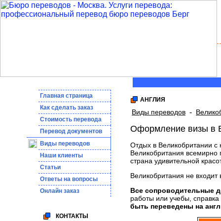
Главная страница
АНГЛИЯ
Как сделать заказ
-
Виды переводов
Велико
Стоимость перевода
Оформление визы в В
Пepeвoд дoкумeнтoв
Виды переводов
Отдых в Великобритании с 
Великобритания всемирно п
Наши клиенты
страна удивительной красо
Статьи
Великобритания не входит 
Ответы на вопросы
Все сопроводительные д
Онлайн заказ
работы или учебы, справка
быть переведены на англ
КОНТАКТЫ