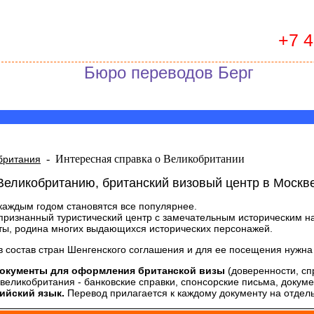
+7 
Бюро переводов Берг
-
Интересная справка о Великобритании
британия
еликобританию, британский визовый центр в Москв
каждым годом становятся все популярнее.
ризнанный туристический центр с замечательным историческим на
ты, родина многих выдающихся исторических персонажей.
в состав стран Шенгенского соглашения и для ее посещения нужна
окументы для оформления британской визы
(доверенности, сп
 великобритания - банковские справки, спонсорские письма, докум
ийский язык.
Перевод прилагается к каждому документу на отдел