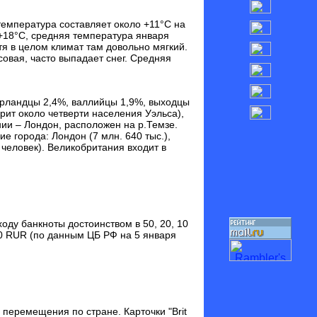
температура составляет около +11°C на
 +18°C, средняя температура января
я в целом климат там довольно мягкий.
совая, часто выпадает снег. Средняя
 ирландцы 2,4%, валлийцы 1,9%, выходцы
орит около четверти населения Уэльса),
нии – Лондон, расположен на р.Темзе.
 города: Лондон (7 млн. 640 тыс.),
0 человек). Великобритания входит в
ходу банкноты достоинством в 50, 20, 10
3,50 RUR (по данным ЦБ РФ на 5 января
перемещения по стране. Карточки "Brit