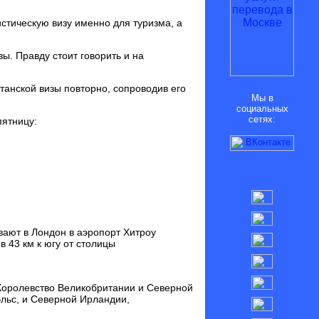
стическую визу именно для туризма, а
ы. Правду стоит говорить и на
танской визы повторно, сопроводив его
Мы в
социальных
сетях:
пятницу:
вают в Лондон в аэропорт Хитроу
 в 43 км к югу от столицы
Королевство Великобритании и Северной
эльс, и Северной Ирландии,