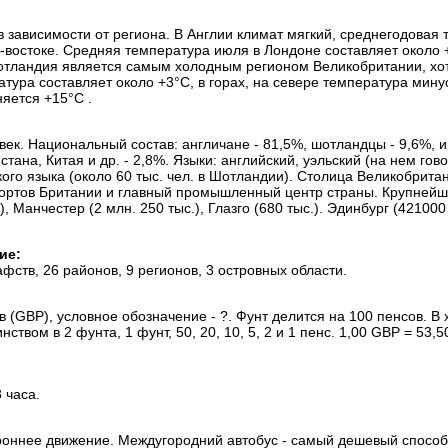
в зависимости от региона. В Англии климат мягкий, среднегодовая 
о-востоке. Средняя температура июля в Лондоне составляет около
отландия является самым холодным регионом Великобритании, хот
тура составляет около +3°C, в горах, на севере температура мину
яется +15°C .
овек. Национальный состав: англичане - 81,5%, шотландцы - 9,6%,
стана, Китая и др. - 2,8%. Языки: английский, уэльский (на нем гов
ого языка (около 60 тыс. чел. в Шотландии). Столица Великобрита
портов Британии и главный промышленный центр страны. Крупнейшие
), Манчестер (2 млн. 250 тыс.), Глазго (680 тыс.). Эдинбург (42100
ие:
афств, 26 районов, 9 регионов, 3 островных области.
 (GBP), условное обозначение - ?. Фунт делится на 100 пенсов. В 
нством в 2 фунта, 1 фунт, 50, 20, 10, 5, 2 и 1 пенс. 1,00 GBP = 5
 часа.
оннее движение. Междугородний автобус - самый дешевый способ 