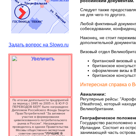
российским документам.
Следует также предоставля
не для чего-то другого.
Любой фиктивный документ 
собеседовании, конфиденци
Наконец, не стоит пережив
дополнительной документа
Задать вопрос на Slowo.ru
Визовый отдел Великобрита
британский визовый ц
британское консульст
оформление визы в Ве
британское консульст
Интересная справка о 
Авиалинии:
Регулярные рейсы: "Аэрофо
По итогам деятельности предприятий
(Heathrow), который находит
за период с 1995 по 2005 гг. Б Ю Р О
ПЕРЕВОДОВ БЕРГ было награждено
Великобритании.
Дипломом Российского Фонда Защиты
Прав Потребителей "За активное
участие в формировании
Географическое положен
цивилизованного потребительского
Государство расположено 
рынка в России". Награждение
проводилось в здании Правительства
Ирландии. Состоит из остр
Москвы общественно-экспертным
занимающей часть острова 
советом смотров
"ЛУЧШИЕ В