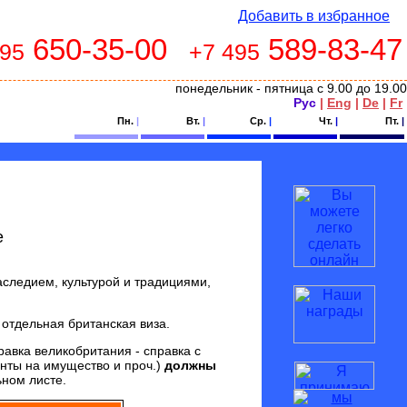
Добавить в избранное
650-35-00
589-83-47
495
+7 495
понедельник - пятница с 9.00 до 19.00
Рус
|
Eng
|
De
|
Fr
Пн.
|
Вт.
|
Ср.
|
Чт.
|
Пт.
|
е
следием, культурой и традициями,
 отдельная британская виза.
равка великобритания - справка с
енты на имущество и проч.)
должны
ьном листе.