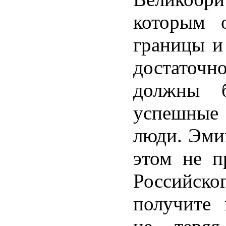
которым 
границы и
достато
должны б
успешны
люди. Эми
этом не п
Российско
получите 