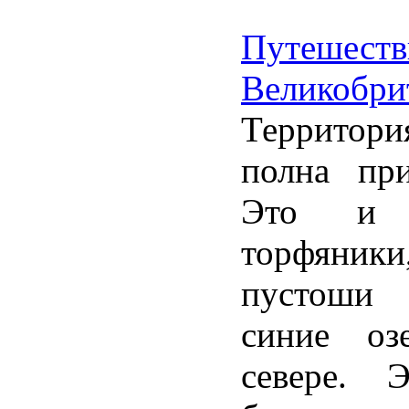
Путе
Великобри
Территор
полна при
Это и 
торфяни
пустоши 
синие оз
севере. 