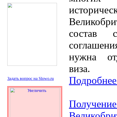
историчес
Великобр
состав с
соглашени
нужна от
виза.
Подробнее.
Задать вопрос на Slowo.ru
Получ
Великобри