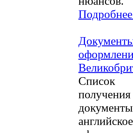
нюансов.
Подробнее.
Документ
оформ
Великобри
Список 
получения
докумен
английск