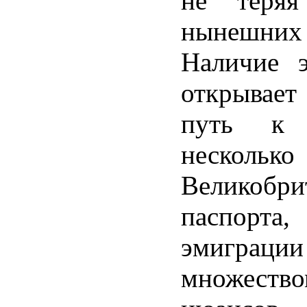
не теря
нынешни
Наличие 
открывает
путь к 
нескольк
Великобри
паспорта,
эмигра
множест