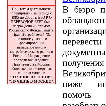
В бюро пе
По итогам деятельности
предприятий за период с
обращают
1995 по 2005 гг. Б Ю Р О
ПЕРЕВОДОВ БЕРГ было
награждено Дипломом
организ
Российского Фонда Защиты
Прав Потребителей "За
перевести
активное участие в
формировании
цивилизованного
документ
потребительского рынка в
России". Награждение
получ
проводилось в здании
Правительства Москвы
общественно-экспертным
Великобри
советом смотров
"ЛУЧШИЕ В РОССИИ",
ниже ин
"ЛУЧШИЕ В МОСКВЕ"
.
помочь 
разобра