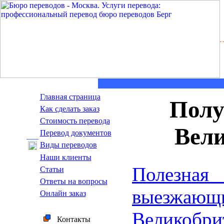
Главная страница
Полу
Как сделать заказ
Стоимость перевода
Вел
Пepeвoд дoкумeнтoв
Виды переводов
Наши клиенты
Полезна
Статьи
Ответы на вопросы
выез
Онлайн заказ
Великобри
Контакты