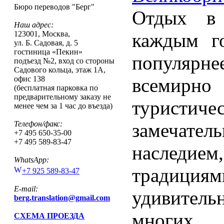
Бюро переводов "Берг"
Отдых в 
Наш адрес:
123001
,
Москва
,
каждым го
ул. Б. Садовая, д. 5
гостиница «Пекин»
популярн
подъезд №2, вход со стороны
Садового кольца, этаж 1А,
офис 138
всемир
(бесплатная парковка по
предварительному заказу не
туристи
менее чем за 1 час до въезда)
Телефон/факс:
замечате
+7 495 650-35-00
+7 495 589-83-47
наследи
WhatsApp:
традиц
+7 925 589-83-47
E-mail:
удивитель
berg.translation@gmail.com
многи
СХЕМА ПРОЕЗДА