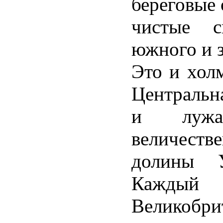
береговые
чистые 
южного и 
Это и хол
Центральн
и лужа
величеств
долины У
Кажд
Велико