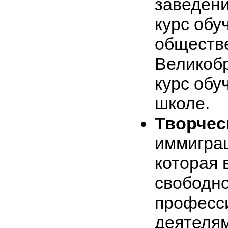
заведени
курс обу
обществ
Великоб
курс обу
школе.
Творчес
иммиграц
которая 
свободно
професси
деятелям