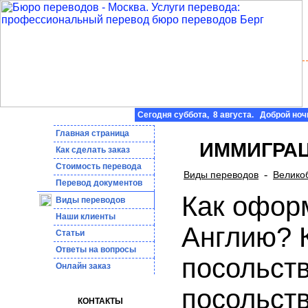
Сегодня суббота, 8 августа. Доброй ноч
Главная страница
ИММИГРАЦ
Как сделать заказ
Стоимость перевода
-
Виды переводов
Велико
Пepeвoд дoкумeнтoв
Как оформ
Виды переводов
Наши клиенты
Англию? 
Статьи
Ответы на вопросы
посольст
Онлайн заказ
посольств
КОНТАКТЫ