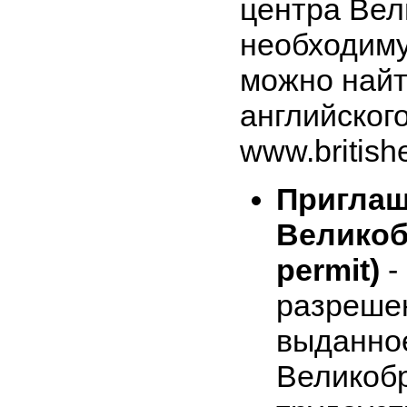
центра Вел
необходим
можно найт
английског
www.british
Приглаш
Великоб
permit)
-
разрешен
выданно
Великоб