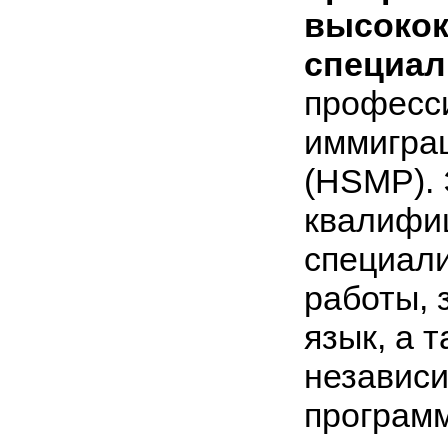
высоко
специал
професс
иммиграц
(HSMP). 
квалифи
специал
работы, 
язык, а 
независ
программ