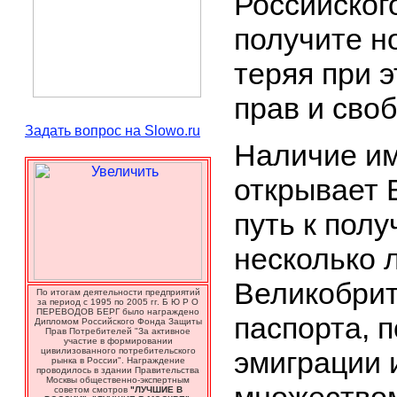
Российског
получите н
теряя при 
прав и своб
Задать вопрос на Slowo.ru
Наличие и
открывает 
путь к пол
несколько 
Великобрит
По итогам деятельности предприятий
за период с 1995 по 2005 гг. Б Ю Р О
ПЕРЕВОДОВ БЕРГ было награждено
паспорта, 
Дипломом Российского Фонда Защиты
Прав Потребителей "За активное
участие в формировании
цивилизованного потребительского
эмиграции 
рынка в России". Награждение
проводилось в здании Правительства
Москвы общественно-экспертным
советом смотров
"ЛУЧШИЕ В