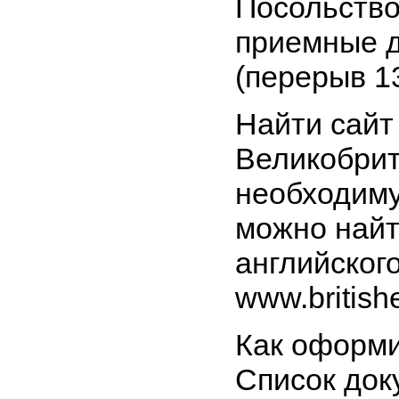
Посольство
приемные дн
(перерыв 13
Найти сайт
Великобрит
необходим
можно найт
английског
www.british
Как оформи
Список док