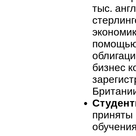
тыс. анг
стерлинг
экономик
помощью 
облигаци
бизнес к
зарегист
Британии
Студен
приняты 
обучения