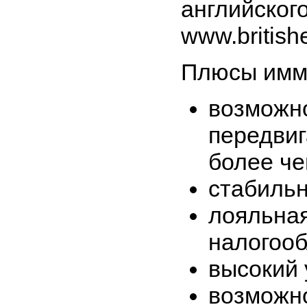
английског
www.british
Плюсы имми
возможн
передвиг
более че
стабильн
лояльна
налогоо
высокий 
возможно