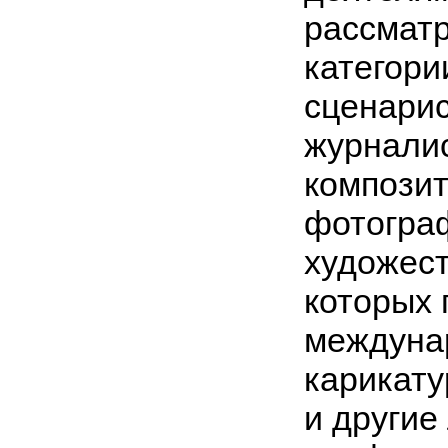
рассматр
категори
сценарис
журналис
композит
фотогра
художес
которых 
междунар
карикату
и другие