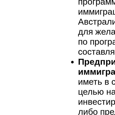
програм
иммиграц
Австрал
для жел
по прог
составля
Предпри
иммигр
иметь в 
целью н
инвестир
либо пре