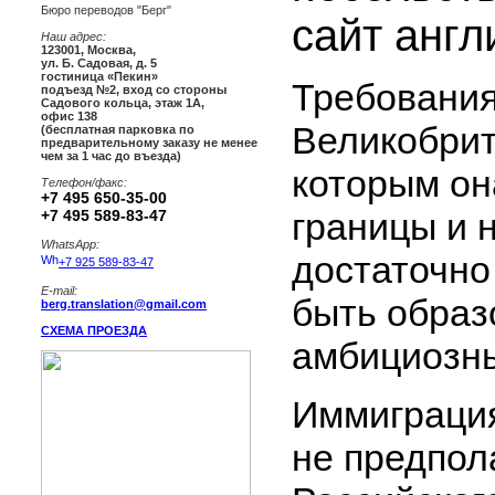
Бюро переводов "Берг"
сайт англ
Наш адрес:
123001
,
Москва
,
ул. Б. Садовая, д. 5
гостиница «Пекин»
Требования
подъезд №2, вход со стороны
Садового кольца, этаж 1А,
офис 138
Великобрит
(бесплатная парковка по
предварительному заказу не менее
чем за 1 час до въезда)
которым он
Телефон/факс:
+7 495 650-35-00
границы и 
+7 495 589-83-47
WhatsApp:
достаточно
+7 925 589-83-47
E-mail:
быть образ
berg.translation@gmail.com
СХЕМА ПРОЕЗДА
амбициозн
Иммиграция
не предпола