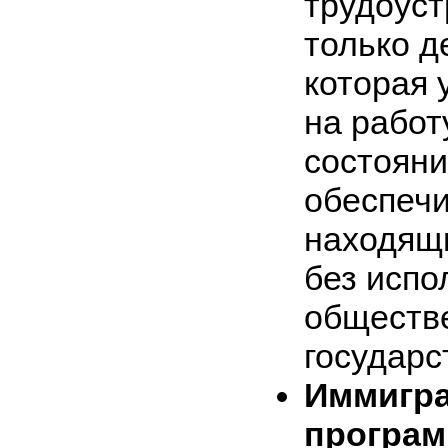
трудоуст
только д
которая 
на работ
состояни
обеспечи
находящи
без испо
обществ
государс
Иммигра
програ