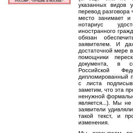
РОССИИ", "ЛУЧШИЕ В МОСКВЕ"
.
указанных видов у
перевод разговора 
место занимает и 
нотариус удос
иностранного гражд
обязан обеспечит
заявителем. И да
достаточной мере в
помощники переск
документа, в со
Российской Фед
дипломированный п
с листа подписыв
заметим, что эта п
ненужной формально
является...). Мы н
заявители удивляли
такой текст, и п
изменения.