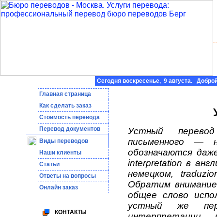
Сегодня воскресенье, 9 августа. Доброй
Главная страница
Как сделать заказ
Стоимость перевода
Пepeвoд дoкумeнтoв
Устный перево
письменного — 
Виды переводов
обозначаются даже 
Наши клиенты
interpretation в ан
Статьи
немецком, traduzio
Ответы на вопросы
Обратим внимание,
Онлайн заказ
общее слово испол
устный же пер
КОНТАКТЫ
интерпретации, 