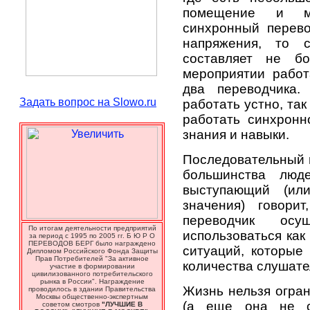
помещение и мн
синхронный перево
напряжения, то с
составляет не б
мероприятии работ
два переводчика.
Задать вопрос на Slowo.ru
работать устно, та
работать синхронн
знания и навыки.
Последовательный п
большинства люд
выступающий (или
значения) говори
переводчик ос
По итогам деятельности предприятий
использоваться как
за период с 1995 по 2005 гг. Б Ю Р О
ПЕРЕВОДОВ БЕРГ было награждено
ситуаций, которые
Дипломом Российского Фонда Защиты
Прав Потребителей "За активное
количества слушате
участие в формировании
цивилизованного потребительского
рынка в России". Награждение
Жизнь нельзя огра
проводилось в здании Правительства
Москвы общественно-экспертным
(а еще она не ст
советом смотров
"ЛУЧШИЕ В