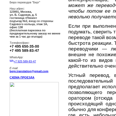
Бюро переводов "Берг"
может же переводч
Наш адрес:
чтобы потом ее п
123001
,
Москва
,
ул. Б. Садовая, д. 5
невольно получает
гостиница «Пекин»
подъезд №2, вход со стороны
Садового кольца, этаж 1А,
Если при выполнен
офис 138
(бесплатная парковка по
подумать, сверить т
предварительному заказу не менее
переводе такой воз
чем за 1 час до въезда)
быстрота реакции. 
Телефон/факс:
+7 495 650-35-00
переводчики — лю
+7 495 589-83-47
внешне не похожие 
WhatsApp:
какой-то из видов
+7 925 589-83-47
действительно очен
E-mail:
berg.translation@gmail.com
Устный перевод, 
СХЕМА ПРОЕЗДА
последовательный
предполагает испол
позволяющего пер
оратором (отсюда 
происходящий одно
обычно для конфере
где есть небольшо