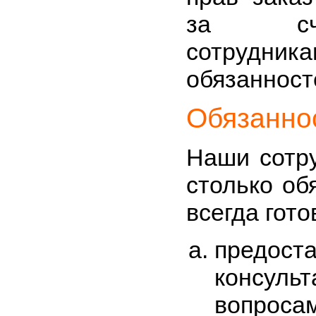
за сче
сотрудник
обязанност
Обязанно
Наши сотру
столько об
всегда гото
предос
консул
вопро