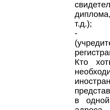
свидете
диплома
т.д.);
(учр
регистра
Кто хот
необход
иностр
представ
в одной
адреса