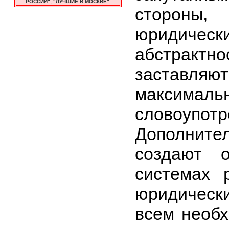
РОССИИ", "ЛУЧШИЕ В МОСКВЕ"
.
сторон
юридически
абстракт
заставля
максима
словоупотр
Дополни
создают 
системах 
юридическ
всем необ