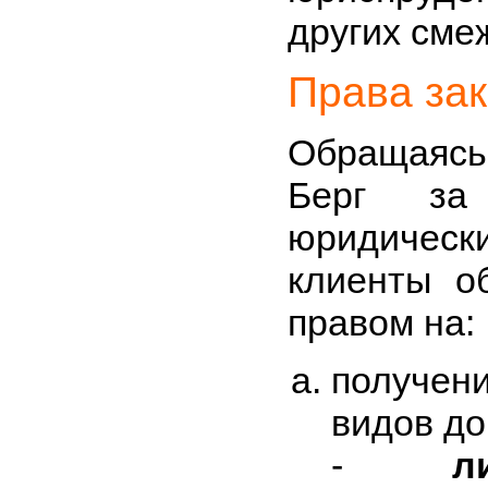
других сме
Права зак
Обращаяс
Берг за 
юридическ
клиенты о
правом на:
получе
видов до
-
л