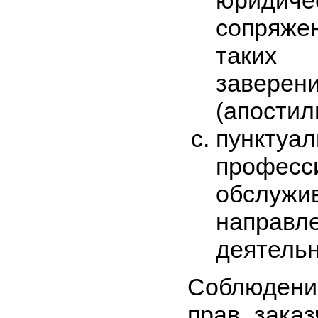
юриди
сопряж
таких 
завере
(апостил
пунк
професс
обслу
направл
деятельн
Соблюдение
прав заказ