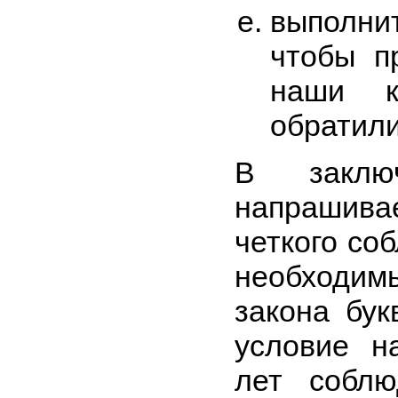
выполни
чтобы п
наши к
обратили
В заключ
напрашив
четкого со
необходи
закона бук
условие н
лет соблю