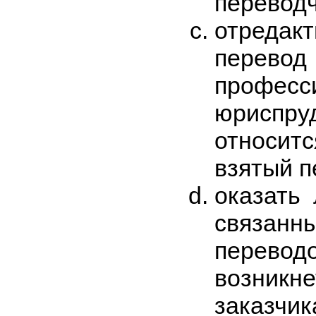
переводч
отреда
перев
професси
юриспр
относит
взятый п
оказать 
связан
перев
возник
заказчик