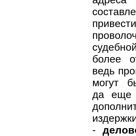
составл
прив
прово
судебно
более о
ведь про
могут б
да еще 
дополн
издержки
-
делов