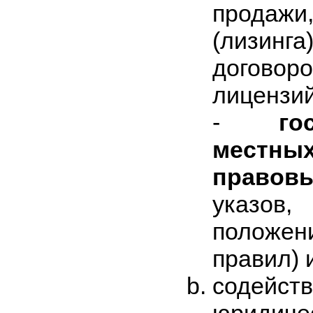
продажи,
(лизи
догово
лицензий
-
го
местн
правов
указов
положе
правил) и
содейст