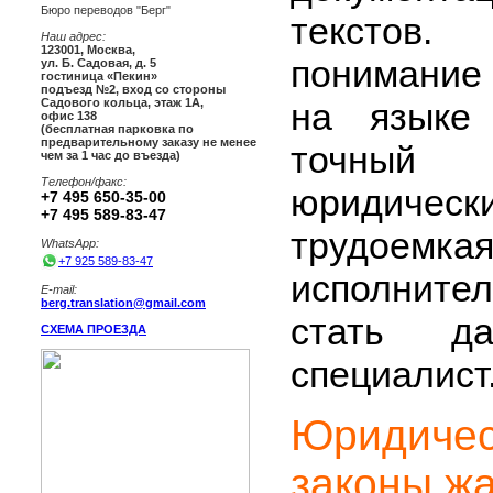
Бюро переводов "Берг"
текстов.
Наш адрес:
123001
,
Москва
,
понимание
ул. Б. Садовая, д. 5
гостиница «Пекин»
подъезд №2, вход со стороны
на языке 
Садового кольца, этаж 1А,
офис 138
(бесплатная парковка по
предварительному заказу не менее
точный
чем за 1 час до въезда)
Телефон/факс:
юридиче
+7 495 650-35-00
+7 495 589-83-47
трудое
WhatsApp:
+7 925 589-83-47
исполнит
E-mail:
berg.translation@gmail.com
стать д
СХЕМА ПРОЕЗДА
специалист
Юридиче
законы ж