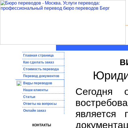
Главная страница
В
Как сделать заказ
Стоимость перевода
Юриди
Пepeвoд дoкумeнтoв
Виды переводов
Сегодня 
Наши клиенты
Статьи
востребо
Ответы на вопросы
является 
Онлайн заказ
документ
КОНТАКТЫ