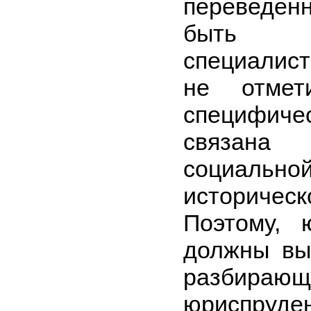
переведен
быть о
специалис
не отмет
специфиче
связана
социаль
историчес
Поэтому, 
должны вы
разбираю
юриспруде