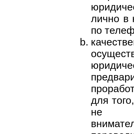
юридич
лично в
по телеф
качес
осущес
юридич
предва
прорабо
для того
не п
внима