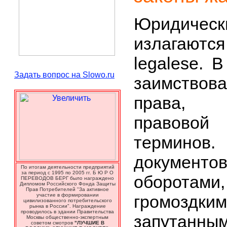
Юридиче
излагаютс
legalese. 
Задать вопрос на Slowo.ru
заимство
права, 
правовой 
термино
документо
По итогам деятельности предприятий
за период с 1995 по 2005 гг. Б Ю Р О
оборотами
ПЕРЕВОДОВ БЕРГ было награждено
Дипломом Российского Фонда Защиты
Прав Потребителей "За активное
участие в формировании
громоздки
цивилизованного потребительского
рынка в России". Награждение
проводилось в здании Правительства
запутанн
Москвы общественно-экспертным
советом смотров
"ЛУЧШИЕ В