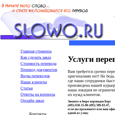
Главная страница
Услуги пере
Как сделать заказ
Стоимость перевода
Пepeвoд дoкумeнтoв
Вам требуется срочно пер
Виды переводов
оригиналами нет! Не беда.
где наши сотрудники быстр
Наши клиенты
произведена нашей курьерс
Статьи
наша локация не ограничи
Ответы на вопросы
их нужд клиентов.
Онлайн заказ
Звоните в бюро переводов Берг
(495) 650-35-00 (495) 589-83-47,
если вы проживаете или ваш офи
одной из улиц:
Контакты