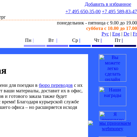
Добавить в избранное
+7 495
650-35-00
+7 495
589-83-47
понедельник - пятница с 9.00 до 19.00
суббота с 10.00 до 17.00
Рус
|
Eng
|
De
|
Fr
Пн
|
Вт
|
Ср
|
Чт
|
Пт
|
ая
ени для поездки в
бюро переводов
с их
ет ваши материалы, доставит их в офис,
 и готового заказа также будет
с время! Благодаря курьерской службе
шего офиса – но расширяется исходя