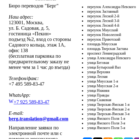
Бюро переводов "Берг"
переулок Александра Невского
переулок Заставный
переулок Лесной 2-й
Наш адрес:
переулок Лесной 3-й
123001
,
Москва
,
переулок Лесной 4-й
ул. Б. Садовая, д. 5,
переулок Миусский
гостиница «Пекин»
переулок Новолесной
подъезд №2, вход со стороны
переулок Приютский
площадь Миусская
Садового кольца, этаж 1А,
площадь Тверская Застава
офис 138
проспект Ленинградский
(бесплатная парковка по
улица Александра Невского
предварительному заказу не
улица Беговая
менее чем за 1 час до въезда)
улица Бутырский Вал
улица Верхняя
улица Лесная
Телефон/факс:
улица Миусская 1-я
+7 495 589-83-47
улица Миусская 2-я
улица Нижняя
WhatsApp:
улица Правды
улица Скаковая
+7 925 589-83-47
улица Тверская-Ямская 1-я
улица Тверская-Ямская 2-я
E-mail:
улица Тверская-Ямская 3-я
berg.translation@gmail.com
улица Ямского Поля 1-я
улица Ямского Поля 3-я
Направление заявки по
улица Ямского Поля 5-я
электронной почте или с
помощью мессенджера