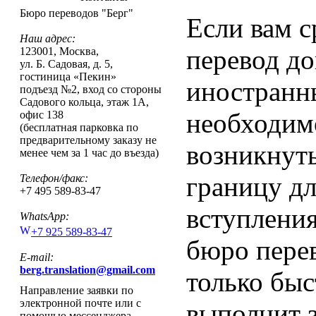
Бюро переводов "Берг"
Если вам с
Наш адрес:
перевод до
123001
,
Москва
,
ул. Б. Садовая, д. 5,
гостиница «Пекин»
иностранн
подъезд №2, вход со стороны
Садового кольца, этаж 1А,
необходим
офис 138
(бесплатная парковка по
предварительному заказу не
возникнуть
менее чем за 1 час до въезда)
границу дл
Телефон/факс:
+7 495 589-83-47
вступления
WhatsApp:
+7 925 589-83-47
бюро пере
E-mail:
berg.translation@gmail.com
только быс
Направление заявки по
электронной почте или с
выполнит з
помощью мессенджера