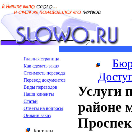
Главная страница
Бюр
Как сделать заказ
Доступ
Стоимость перевода
Пepeвoд дoкумeнтoв
Услуги п
Виды переводов
Наши клиенты
Статьи
районе 
Ответы на вопросы
Онлайн заказ
Проспек
Контакты