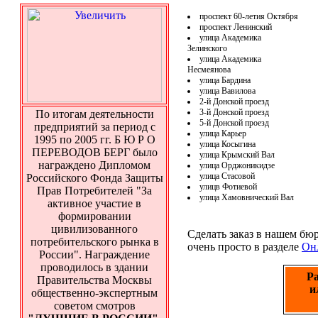
проспект 60-летия Октября
проспект Ленинский
улица Академика
Зелинского
улица Академика
Несмеянова
улица Бардина
улица Вавилова
2-й Донской проезд
3-й Донской проезд
По итогам деятельности
5-й Донской проезд
предприятий за период с
улица Карьер
1995 по 2005 гг. Б Ю Р О
улица Косыгина
ПЕРЕВОДОВ БЕРГ было
улица Крымский Вал
награждено Дипломом
улица Орджоникидзе
улица Стасовой
Российского Фонда Защиты
улицв Фотиевой
Прав Потребителей "За
улица Хамовнический Вал
активное участие в
формировании
цивилизованного
Сделать заказ в нашем бю
потребительского рынка в
очень просто в разделе
Онл
России". Награждение
проводилось в здании
Ра
Правительства Москвы
и
общественно-экспертным
советом смотров