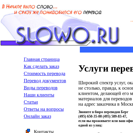
Главная страница
Услуги пере
Как сделать заказ
Стоимость перевода
Пepeвoд дoкумeнтoв
Широкий спектр услуг, о
Виды переводов
не столько, правда, к осн
клиентом, делающей его м
Наши клиенты
материалов для переводов 
Статьи
на адрес заказчика в Моск
Ответы на вопросы
Звоните в бюро переводов Берг
Онлайн заказ
(495) 650-35-00 (495) 589-83-47,
если вы проживаете или ваш офи
одной из улиц:
Контакты