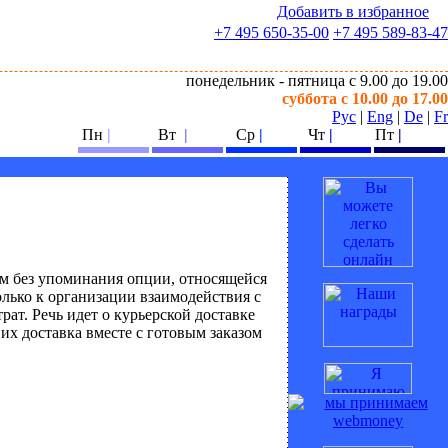
Добавить в избранное
+7 495
650-35-00
+7 495
589-83-47
понедельник - пятница с 9.00 до 19.00
суббота с 10.00 до 17.00
Рус
|
Eng
|
De
|
Fr
Пн
|
Вт
|
Ср
|
Чт
|
Пт
|
м без упоминания опции, относящейся
олько к организации взаимодействия с
ат. Речь идет о курьерской доставке
 их доставка вместе с готовым заказом