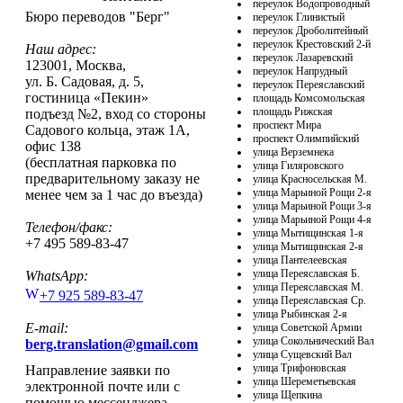
переулок Водопроводный
Бюро переводов "Берг"
переулок Глинистый
переулок Дроболитейный
переулок Крестовский 2-й
Наш адрес:
переулок Лазаревский
123001
,
Москва
,
переулок Напрудный
ул. Б. Садовая, д. 5,
переулок Переяславский
гостиница «Пекин»
площадь Комсомольская
площадь Рижская
подъезд №2, вход со стороны
проспект Мира
Садового кольца, этаж 1А,
проспект Олимпийский
офис 138
улица Верземнека
(бесплатная парковка по
улица Гиляровского
предварительному заказу не
улица Красносельская М.
улица Марьиной Рощи 2-я
менее чем за 1 час до въезда)
улица Марьиной Рощи 3-я
улица Марьиной Рощи 4-я
Телефон/факс:
улица Мытищинская 1-я
+7 495 589-83-47
улица Мытищинская 2-я
улица Пантелеевская
улица Переяславская Б.
WhatsApp:
улица Переяславская М.
+7 925 589-83-47
улица Переяславская Ср.
улица Рыбинская 2-я
E-mail:
улица Советской Армии
улица Сокольнический Вал
berg.translation@gmail.com
улица Сущевский Вал
улица Трифоновская
Направление заявки по
улица Шереметьевская
электронной почте или с
улица Щепкина
помощью мессенджера