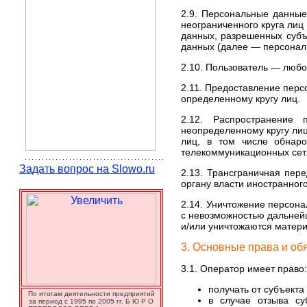
2.9. Персональные данные
неограниченного круга лиц
данных, разрешенных субъ
данных (далее — персонал
2.10. Пользователь — любо
2.11. Предоставление пер
определенному кругу лиц.
2.12. Распространение
неопределенному кругу ли
лиц, в том числе обнар
телекоммуникационных сет
Задать вопрос на Slowo.ru
2.13. Трансграничная пер
органу власти иностранног
2.14. Уничтожение персон
с невозможностью дальней
и/или уничтожаются матер
3. Основные права и об
3.1. Оператор имеет право:
получать от субъект
По итогам деятельности предприятий
в случае отзыва су
за период с 1995 по 2005 гг. Б Ю Р О