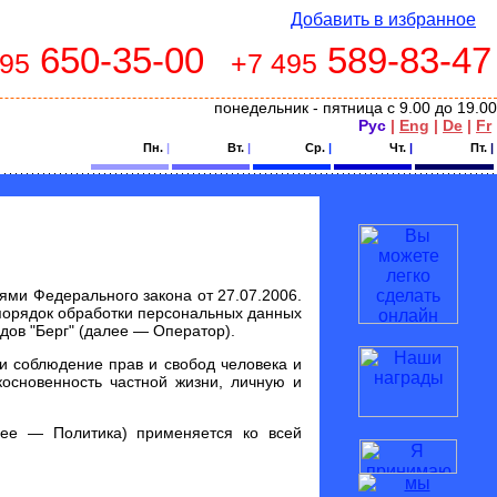
Добавить в избранное
650-35-00
589-83-47
495
+7 495
понедельник - пятница с 9.00 до 19.00
Рус
|
Eng
|
De
|
Fr
Пн.
|
Вт.
|
Ср.
|
Чт.
|
Пт.
|
ями Федерального закона от 27.07.2006.
порядок обработки персональных данных
ов "Берг" (далее — Оператор).
и соблюдение прав и свобод человека и
основенность частной жизни, личную и
лее — Политика) применяется ко всей