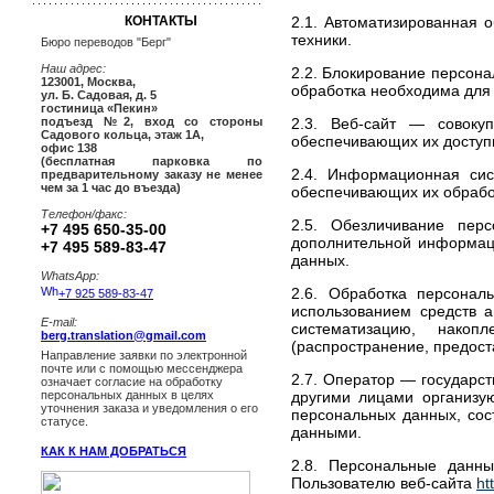
КОНТАКТЫ
2.1. Автоматизированная 
техники.
Бюро переводов "Берг"
Наш адрес:
2.2. Блокирование персон
123001
,
Москва
,
обработка необходима для
ул. Б. Садовая, д. 5
гостиница «Пекин»
2.3. Веб-сайт — совок
подъезд №2, вход со стороны
Садового кольца, этаж 1А,
обеспечивающих их доступн
офис 138
(бесплатная парковка по
2.4. Информационная си
предварительному заказу не менее
чем за 1 час до въезда)
обеспечивающих их обрабо
Телефон/факс:
2.5. Обезличивание пер
+7 495 650-35-00
дополнительной информац
+7 495 589-83-47
данных.
WhatsApp:
2.6. Обработка персонал
+7 925 589-83-47
использованием средств а
E-mail:
систематизацию, накоп
berg.translation@gmail.com
(распространение, предост
Направление заявки по электронной
почте или с помощью мессенджера
2.7. Оператор — государст
означает согласие на обработку
другими лицами организу
персональных данных в целях
уточнения заказа и уведомления о его
персональных данных, сос
статусе.
данными.
КАК К НАМ ДОБРАТЬСЯ
2.8. Персональные данн
Пользователю веб-сайта
ht