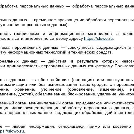
обработка персональных данных — обработка персональных дан
альных данных — временное прекращение обработки персональных
 уточнения персональных данных).
упность графических и информационных материалов, а так
ость в сети интернет по сетевому адресу
https://slowo.ru
.
стема персональных данных — совокупность содержащихся в 
тку информационных технологий и технических средств.
сональных данных — действия, в результате которых невоз
ии принадлежность персональных данных конкретному Пользова
ьных данных — любое действие (операция) или совокупность
втоматизации или без использования таких средств с персонал
ление, хранение, уточнение (обновление, изменение), из
авление, доступ), обезличивание, блокирование, удаление, уничт
венный орган, муниципальный орган, юридическое или физическо
ющие и/или осуществляющие обработку персональных данных, 
тав персональных данных, подлежащих обработке, действия (оп
ые — любая информация, относящаяся прямо или косвенно 
tps://slowo.ru
.