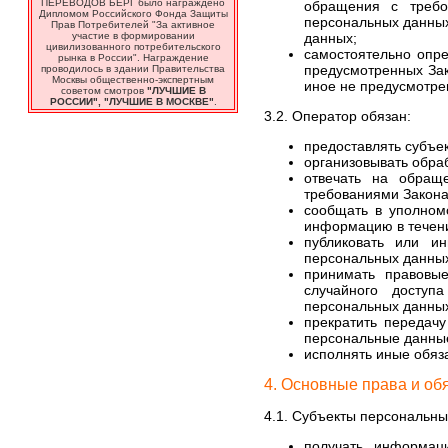
ПЕРЕВОДОВ БЕРГ было награждено
обращения с требо
Дипломом Российского Фонда Защиты
персональных данных
Прав Потребителей "За активное
участие в формировании
данных;
цивилизованного потребительского
самостоятельно опре
рынка в России". Награждение
предусмотренных Зак
проводилось в здании Правительства
Москвы общественно-экспертным
иное не предусмотре
советом смотров
"ЛУЧШИЕ В
РОССИИ", "ЛУЧШИЕ В МОСКВЕ"
.
3.2. Оператор обязан:
предоставлять субъе
организовывать обра
отвечать на обращ
требованиями Закона
сообщать в уполном
информацию в течени
публиковать или и
персональных данны
принимать правовы
случайного доступа
персональных данных
прекратить передачу
персональные данные
исполнять иные обяз
4. Основные права и об
4.1. Субъекты персональны
получать информац