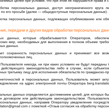
ачимых целей при условии, что при этом не нарушаются права и 
аботка персональных данных, доступ неограниченного круга л
 по его просьбе (далее — общедоступные персональные данные).
ботка персональных данных, подлежащих опубликованию или обя
ения, передачи и других видов обработки персональных дан
ных данных, которые обрабатываются Оператором, обеспеч
еских мер, необходимых для выполнения в полном объеме требо
ных данных.
вает сохранность персональных данных и принимает все во
полномоченных лиц.
Пользователя никогда, ни при каких условиях не будут переданы 
 действующего законодательства либо в случае, если субъект
ных третьему лицу для исполнения обязательств по гражданско-пр
неточностей в персональных данных, Пользователь может акту
едомление на адрес электронной почты Оператора berg.translati
ональных данных определяется достижением целей, для которых б
н договором или действующим законодательством. Пользовател
рсональных данных, направив Оператору уведомление посредст
slation@gmail.com с пометкой «Отзыв согласия на обработку персо