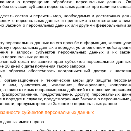
ванием о прекращении обработки персональных данных, Оп
 без согласия субъекта персональных данных при наличии основа
делять состав и перечень мер, необходимых и достаточных для
оном о персональных данных и принятыми в соответствии с ним
но Законом о персональных данных или другими федеральными з
кту персональных данных по его просьбе информацию, касающуюс
ботку персональных данных в порядке, установленном действующи
ения и запросы субъектов персональных данных и их законн
 о персональных данных;
оченный орган по защите прав субъектов персональных данных
е 10 дней с даты получения такого запроса;
ным образом обеспечивать неограниченный доступ к настоя
х;
е, организационные и технические меры для защиты персона
 к ним, уничтожения, изменения, блокирования, копировани
, а также от иных неправомерных действий в отношении персонал
 (распространение, предоставление, доступ) персональных данн
 в порядке и случаях, предусмотренных Законом о персональных 
анности, предусмотренные Законом о персональных данных.
язанности субъектов персональных данных
х данных имеют право:
ию, касающуюся обработки его персональных данных, за ис