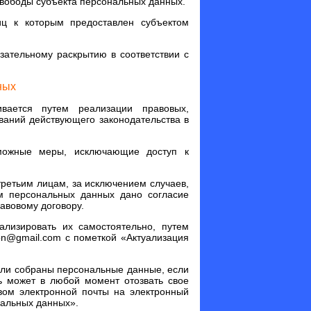
свободы субъекта персональных данных.
иц к которым предоставлен субъектом
зательному раскрытию в соответствии с
ных
ивается путем реализации правовых,
ваний действующего законодательства в
зможные меры, исключающие доступ к
третьим лицам, за исключением случаев,
ом персональных данных дано согласие
авовому договору.
ализировать их самостоятельно, путем
on@gmail.com с пометкой «Актуализация
ыли собраны персональные данные, если
ь может в любой момент отозвать свое
вом электронной почты на электронный
нальных данных».