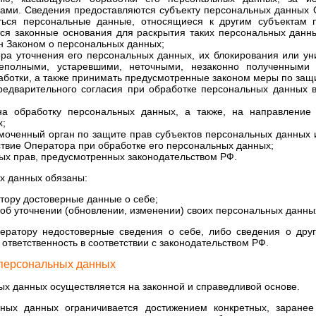
ми. Сведения предоставляются субъекту персональных данных О
ься персональные данные, относящиеся к другим субъектам 
тся законные основания для раскрытия таких персональных дан
н Законом о персональных данных;
ора уточнения его персональных данных, их блокирования или ун
еполными, устаревшими, неточными, незаконно полученным
аботки, а также принимать предусмотренные законом меры по защи
редварительного согласия при обработке персональных данных 
на обработку персональных данных, а также, на направление
х;
моченный орган по защите прав субъектов персональных данных
ствие Оператора при обработке его персональных данных;
ых прав, предусмотренных законодательством РФ.
х данных обязаны:
тору достоверные данные о себе;
об уточнении (обновлении, изменении) своих персональных данны
ератору недостоверные сведения о себе, либо сведения о дру
 ответственность в соответствии с законодательством РФ.
 персональных данных
ых данных осуществляется на законной и справедливой основе.
ьных данных ограничивается достижением конкретных, заране