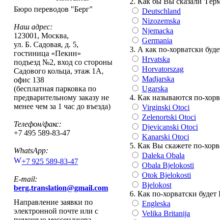
2. Как бы Вы сказали 'Гер
Бюро переводов "Берг"
Deutschland
Nizozemska
Наш адрес:
Njemacka
123001
,
Москва
,
Germania
ул. Б. Садовая, д. 5,
3. А как по-хорватски буде
гостиница «Пекин»
Hrvatska
подъезд №2, вход со стороны
Horvatorszag
Садового кольца, этаж 1А,
Madjarska
офис 138
Ugarska
(бесплатная парковка по
4. Как называются по-хор
предварительному заказу не
менее чем за 1 час до въезда)
Virginski Otoci
Zelenortski Otoci
Телефон/факс:
Djevicanski Otoci
+7 495 589-83-47
Kanarski Otoci
5. Как Вы скажете по-хорв
WhatsApp:
Daleka Obala
+7 925 589-83-47
Obala Bjelokosti
Otok Bjelokosti
E-mail:
Bjelokost
berg.translation@gmail.com
6. Как по-хорватски буде
Направление заявки по
Engleska
электронной почте или с
Velika Britanija
помощью мессенджера