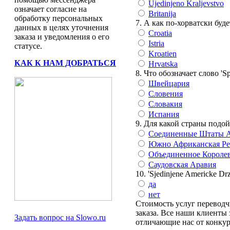
Ujedinjeno Kraljevstvo
означает согласие на
Britanija
обработку персональных
7. А как по-хорватски буд
данных в целях уточнения
Croatia
заказа и уведомления о его
Istria
статусе.
Kroatien
КАК К НАМ ДОБРАТЬСЯ
Hrvatska
8. Что обозначает слово 'Sp
Швейцария
Словения
Словакия
Испания
9. Для какой страны подо
Соединенные Штаты 
Южно Африканская Ре
Объединенное Короле
Саудовская Аравия
10. 'Sjedinjene Americke 
да
нет
Стоимость услуг переводчи
заказа. Все наши клиенты
Задать вопрос на Slowo.ru
отличающие нас от конку