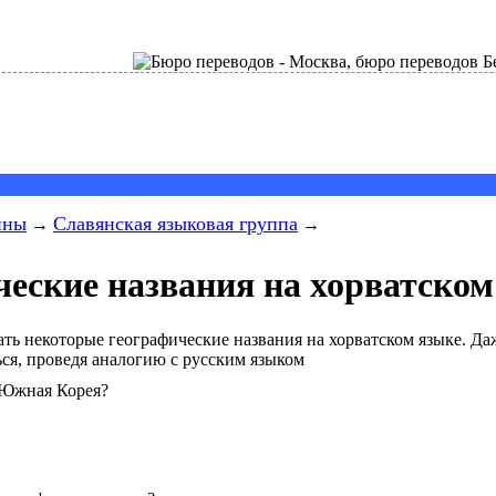
ины
Славянская языковая группа
→
→
еские названия на хорватском
ть некоторые географические названия на хорватском языке. Даж
ся, проведя аналогию с русским языком
т Южная Корея?