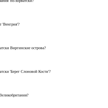
мания' по-хорватски?
т 'Венгрия'?
ватски Виргинские острова?
атски 'Берег Слоновой Кости'?
т Великобритания?