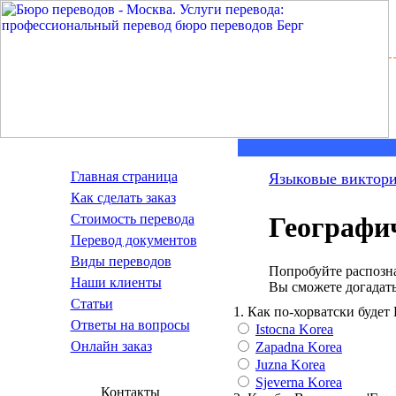
Главная страница
Языковые виктор
Как сделать заказ
Стоимость перевода
Географич
Пepeвoд дoкумeнтoв
Виды переводов
Попробуйте распозна
Наши клиенты
Вы сможете догадать
Статьи
1. Как по-хорватски буде
Ответы на вопросы
Istocna Korea
Онлайн заказ
Zapadna Korea
Juzna Korea
Sjeverna Korea
Контакты