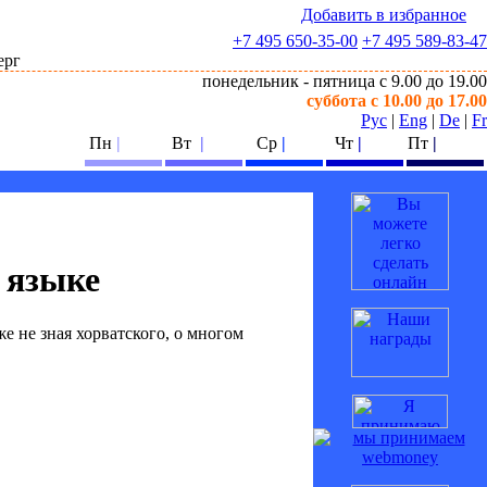
Добавить в избранное
+7 495
650-35-00
+7 495
589-83-47
понедельник - пятница с 9.00 до 19.00
суббота с 10.00 до 17.00
Рус
|
Eng
|
De
|
Fr
Пн
|
Вт
|
Ср
|
Чт
|
Пт
|
 языке
е не зная хорватского, о многом