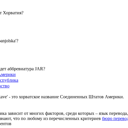
ет Хорватия?
anjolska'?
йдет аббревиатура JAR?
Америки
спублика
вство
Drzave' - это хорватское название Соединенных Штатов Америки.
ка зависит от многих факторов, среди которых – язык перевода
 знают, что по любому из перечисленных критериев
бюро перево
рентов