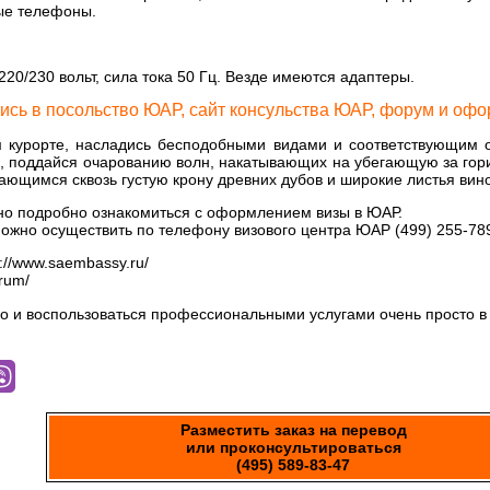
ые телефоны.
20/230 вольт, сила тока 50 Гц. Везде имеются адаптеры.
ись в посольство ЮАР, сайт консульства ЮАР, форум и оф
 курорте, насладись бесподобными видами и соответствующим о
, поддайся очарованию волн, накатывающих на убегающую за гори
ающимся сквозь густую крону древних дубов и широкие листья вин
о подробно ознакомиться с оформлением визы в ЮАР.
ожно осуществить по телефону визового центра ЮАР (499) 255-7893
://www.saembassy.ru/
rum/
о и воспользоваться профессиональными услугами очень просто 
Разместить заказ на перевод
или проконсультироваться
(495) 589-83-47