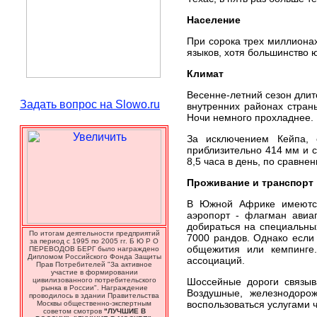
Население
При сорока трех миллиона
языков, хотя большинство 
Климат
Весенне-летний сезон длитс
Задать вопрос на Slowo.ru
внутренних районах стран
Ночи немного прохладнее.
За исключением Кейпа, 
приблизительно 414 мм и с
8,5 часа в день, по сравнен
Проживание и транспорт
В Южной Африке имеются 
аэропорт - флагман авиа
добираться на специальных
По итогам деятельности предприятий
7000 рандов. Однако если
за период с 1995 по 2005 гг. Б Ю Р О
общежития или кемпинге.
ПЕРЕВОДОВ БЕРГ было награждено
Дипломом Российского Фонда Защиты
ассоциаций.
Прав Потребителей "За активное
участие в формировании
цивилизованного потребительского
Шоссейные дороги связыв
рынка в России". Награждение
Воздушные, железнодорож
проводилось в здании Правительства
воспользоваться услугами 
Москвы общественно-экспертным
советом смотров
"ЛУЧШИЕ В