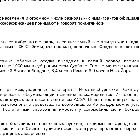
х населения и огромном числе разноязыких иммигрантов официа
южноафриканцев понимают и говорят по-английски.
я с сентября по февраль, а осенне-зимний - остальную часть года
ы свыше 36 С. Зимы, как правило, солнечные. Среднедневная те
самые обильные осадки выпадают в летний период времени
выше 1000 мм в субтропическом Дурбане. Тем не менее солнечна
ию с 3,8 часа в Лондоне, 6,4 часа в Риме и 6,9 часа в Нью-Йорке.
три международных аэропорта - Йоханнесбург-ский, Кейптаун
перевозок, обсуживающий основной пассажиропоток. Из аэропо
 автобусах или такси с логотипом ACSA, Цены в гостиницах -на 
 вы стеснены в средствах, то всего лишь за 45 рандов можно ус
 Гостиничный справочник имеется у автомобильных и больши
ают большинство населенных пунктов, а фирмы по аренде авт
ные и автобусные туристические маршруты пролегают через 
чартерных авиарейсов.