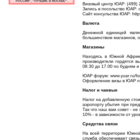
РОССИИ", "ЛУЧШИЕ В МОСКВЕ"
.
Визовый центр ЮАР: (499) 2
Запись в посольство ЮАР: с 
Сайт консульства ЮАР: http
Валюта
Денежной единицей явля
большинством магазинов, о
Магазины
Находясь в Южной Африке
производители гордятся в
08.30 до 17.00 по будням и
ЮАР форум: www.yuar.ru/fo
Оформление визы в ЮАР п
Налог и чаевые
Налог на добавленную стои
аэропорту убытия при пред
Так что наш вам совет - н
10% - в зависимости от ур
Средства связи
На всей территории Южной
служба обеспечивает связь