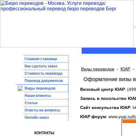
Главная страница
Как сделать заказ
-
-
Виды переводов
ЮАР
Стоимость перевода
Оформление визы в 
Пepeвoд дoкумeнтoв
Виды переводов
Визовый центр ЮАР
: (49
Наши клиенты
Запись в посольство ЮА
Статьи
Сайт консульства ЮАР
: 
Ответы на вопросы
ЮАР форум
: www.yuar.ru/f
Онлайн заказ
КОНТАКТЫ