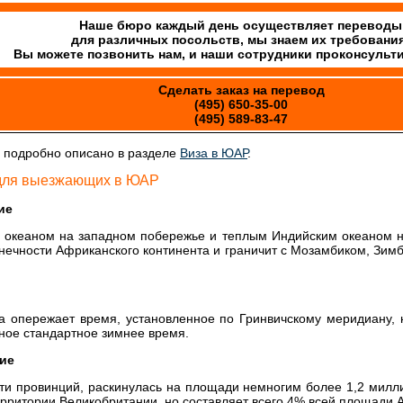
Наше бюро каждый день осуществляет переводы
для различных посольств, мы знаем их требования
Вы можете позвонить нам, и наши сотрудники проконсульт
Сделать заказ на перевод
(495) 650-35-00
(495) 589-83-47
подробно описано в разделе
Виза в ЮАР
.
для выезжающих в ЮАР
ие
 океаном на западном побережье и теплым Индийским океаном 
ечности Африканского континента и граничит с Мозамбиком, Зимб
 опережает время, установленное по Гринвичскому меридиану, 
чное стандартное зимнее время.
ие
ти провинций, раскинулась на площади немногим более 1,2 миллио
территории Великобритании, но составляет всего 4% всей площади 