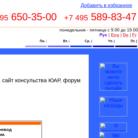
Добавить в избранное
650-35-00
589-83-47
495
+7 495
понедельник - пятница с 9.00 до 19.00
Рус
|
Eng
|
De
|
Fr
Пн.
|
Вт.
|
Ср.
|
Чт.
|
Пт.
|
 сайт консульства ЮАР, форум
ревод
ам.