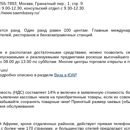
55-7893, Москва, Гранатный пер., 1, стр. 9
9.00-12.30, консульский отдел с 9.30-12.30.
://www.saembassy.ru/
ется ранд. Один ранд равен 100 центам. Главные междуна
телей, ресторанов и бензозаправочных станций.
 и располагая достаточными средствами, можно позволить себ
ыпускаемыми и реализуемыми предметами роскоши высочайшего 
 с 08.00 до 13.00 по субботам. Многие центры торговли открыты и 
rum/
одробно описано в разделе
Виза в ЮАР
.
мость (НДС) составляет 14% и включен в заявленную стоимость б
ъявлении кассовых чеков на приобретенные товары, если их сово
е забывайте сохранять товарные чеки! Принятый размер чаевых (об
овня обслуживания.
 Африки, кроне отдаленных районов, действует прямая телефо
 с более чем 170 странами, и большинство отелей предлагают ус