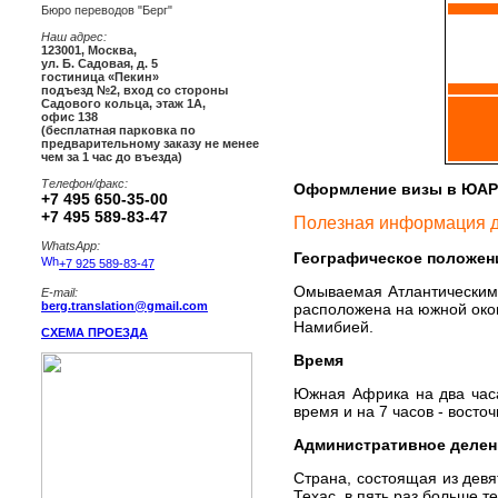
Бюро переводов "Берг"
Наш адрес:
123001
,
Москва
,
ул. Б. Садовая, д. 5
гостиница «Пекин»
подъезд №2, вход со стороны
Садового кольца, этаж 1А,
офис 138
(бесплатная парковка по
предварительному заказу не менее
чем за 1 час до въезда)
Телефон/факс:
Оформление визы в ЮАР
+7 495 650-35-00
+7 495 589-83-47
Полезная информация 
WhatsApp:
Географическое положен
+7 925 589-83-47
Омываемая Атлантическим
E-mail:
berg.translation@gmail.com
расположена на южной окон
Намибией.
СХЕМА ПРОЕЗДА
Время
Южная Африка на два часа
время и на 7 часов - восто
Административное делен
Страна, состоящая из девя
Техас, в пять раз больше 