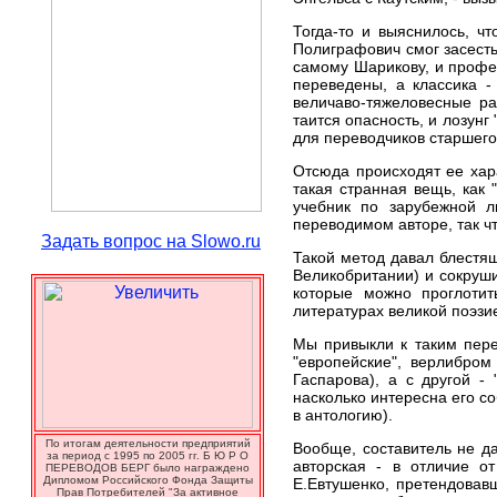
Тогда-то и выяснилось, ч
Полиграфович смог засесть
самому Шарикову, и профе
переведены, а классика -
величаво-тяжеловесные ра
таится опасность, и лозунг 
для переводчиков старшего
Отсюда происходят ее хара
такая странная вещь, как
учебник по зарубежной л
переводимом авторе, так ч
Задать вопрос на Slowo.ru
Такой метод давал блестя
Великобритании) и сокруш
которые можно проглотит
литературах великой поэзи
Мы привыкли к таким пере
"европейские", верлибром
Гаспарова), а с другой -
насколько интересна его с
в антологию).
По итогам деятельности предприятий
Вообще, составитель не да
за период с 1995 по 2005 гг. Б Ю Р О
авторская - в отличие о
ПЕРЕВОДОВ БЕРГ было награждено
Дипломом Российского Фонда Защиты
Е.Евтушенко, претендовавш
Прав Потребителей "За активное