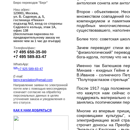
антология сонета или анто
Бюро переводов "Берг"
Наш адрес:
Второе - объективное. Несм
123001
,
Москва
,
множеством совпадений по 
ул. Б. Садовая, д. 5,
гостиница «Пекин»
компендиумом и памятнико
подъезд №2, вход со стороны
подобных многочисленных
Садового кольца, этаж 1А,
существовавшего, наполне
офис 138
(бесплатная парковка по
предварительному заказу не
Более того: советская школ
менее чем за 1 час до въезда)
Зачем переводят стихи вс
Телефон/факс:
+7 495 650-35-00
"физиологический" перевод,
+7 495 589-83-47
бога-идола, потому что не
WhatsApp:
Именно так Батюшков пере
+7 925 589-83-47
Минаев - ехидных Гейне и
В.Иванов - солнечного Пет
E-mail:
"Полутораглазом стрельце"
berg.translation@gmail.com
Направление заявки по электронной
После 1917 года положение
почте или с помощью мессенджера
означает согласие на обработку
что кажутся нам сейчас о
персональных данных в целях
поддержать материально ок
уточнения заказа и уведомления о
занялись поэтическими пер
его статусе.
Многие из впервые пришед
КАК К НАМ ДОБРАТЬСЯ
сокровищами культуры",
электрификацию всей стран
строчит доносы на Преобра
Энгельса с Каутским, - выз