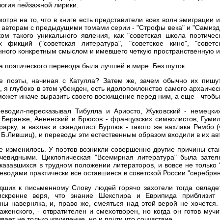
логия пейзажной лирики.
отря на то, что в книге есть представители всех волн эмиграции 
авторам с предыдущими томами серии - "Строфы века" и "Самиздат
м такого уникального явления, как "советская школа поэтичес
 фикций ("советская литература", "советское кино", "советс
нного конкретным смыслом и имевшего четкую пространственную 
а поэтического перевода была лучшей в мире. Без шуток.
е поэты, начиная с Катулла? Затем же, зачем обычно их пишут
 я глубоко в этом убежден, есть идолопоклонство самого архаическ
 может иначе выразить своего восхищение перед ним, а еще - чтоб
водил-пересказывал Тибулла и Ариосто, Жуковский - немецких
 Беранже, Анненский и Брюсов - французских символистов, Гуми
рарку, а вахлак и скандалист Бурлюк - такого же вахлака Рембо 
 Б.Лившиц), и переводы эти естественным образом входили в их ав
 изменилось. У поэтов возникли совершенно другие причины стан
чевидными. Циклопическая "Всемирная литература" была затея
азавшихся в трудном положении литераторов, и вовсе не только 
еводами практически все оставшиеся в советской России "серебря
ших к письменному Слову людей горячо захотели тогда овладе
 искренне веря, что знание Шекспира и Еврипида приблизи
ы наверняка, и, право же, смеяться над этой верой не хочется.
женского, - отвратителен и смехотворен, но когда он готов му
ывает не только изумление, но и почти что сочувствие.