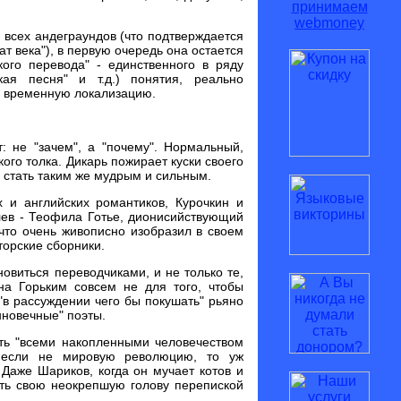
и всех андеграундов (что подтверждается
 века"), в первую очередь она остается
кого перевода" - единственного в ряду
кая песня" и т.д.) понятия, реально
и временнyю локализацию.
: не "зачем", а "почему". Нормальный,
ого толка. Дикарь пожирает куски своего
ы стать таким же мудрым и сильным.
 и английских романтиков, Курочкин и
лев - Теофила Готье, дионисийствующий
(что очень живописно изобразил в своем
торские сборники.
овиться переводчиками, и не только те,
на Горьким совсем не для того, чтобы
"в рассуждении чего бы покушать" рьяно
нновечные" поэты.
ть "всеми накопленными человечеством
т если не мировую революцию, то уж
 Даже Шариков, когда он мучает котов и
чить свою неокрепшую голову перепиской