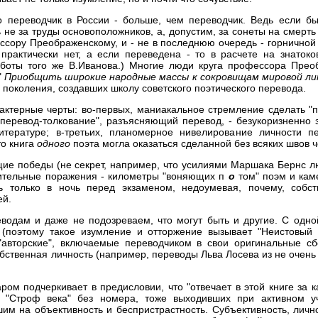
то переводчик в России - больше, чем переводчик. Ведь если б
 не за труды основоположников, а, допустим, за сонеты на смерт
ссору Преображенскому, и - не в последнюю очередь - горничной
 практически нет, а если переведена - то в расчете на знатоко
боты того же В.Иванова.) Многие люди круга профессора Преоб
"
Приобщить широкие народные массы к сокровищам мировой 
 поколения, создавших школу советского поэтического перевода.
ктерные черты: во-первых, маниакальное стремление сделать "пол
 "перевод-толкование", разъясняющий перевод, - безукоризненно
итературе; в-третьих, планомерное нивелирование личности п
то книга
одного
поэта могла оказаться сделанной без всяких швов
щие победы (не секрет, например, что усилиями Маршака Бернс 
ительные поражения - километры "воняющих п
о
том" поэм и кам
ь только в ночь перед экзаменом, недоумевая, почему, собст
ей.
водам и даже не подозреваем, что могут быть и другие. С одной
 (поэтому такое изумление и отторжение вызывает "Неистовый 
 "авторские", включаемые переводчиком в свои оригинальные с
обственная личность (например, переводы Льва Лосева из не очень
ром подчеркивает в предисловии, что "отвечает в этой книге за к
т "Строф века" без номера, тоже выходивших при активном уч
им на объективность и беспристрастность. Субъективность, лич