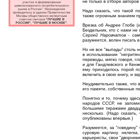
не только в отборе авторов
участие в формировании
цивилизованного потребительского
рынка в России". Награждение
Надо сказать, что такой 
проводилось в здании Правительства
также огромным знанием пр
Москвы общественно-экспертным
советом смотров
"ЛУЧШИЕ В
РОССИИ", "ЛУЧШИЕ В МОСКВЕ"
.
Врезка об Андрее Глобе (и
Бездельник, кто с нами не 
Сергей Наровчатов - сам
разумеется, волен писать 
Но не все "выпады" столь н
в использовании "негритян
переводы, мягко говоря, г
и для Гандлевского и Кенж
ему приходилось порой по
включить в свою книгу, и за
Неудивительно также, что 
его памяти, собственные п
Понятно и то, почему здесь
народов СССР, не запомин
большими тиражами двадца
несколько. (Надо сказать
опубликованы впервые.)
Разумеется, за "говядину
суровую картину: нелегка
карьеристы, свои "дворники