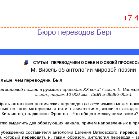
+7 
Бюро переводов Берг
СТАТЬИ - ПЕРЕВОДЧИКИ О СЕБЕ И О СВОЕЙ ПРОФЕСС
М. Визель об антологии мировой поэзии
ольше, чем переводчик. Был.
 мировой поэзии в русских переводах XX века" / сост. Е. Витковск
с. илл.; тираж 10 000 экз.; ISBN 5-89356-005-1
брать антологию поэтических переводов
со всех
языков может пока
нных по пяти материкам и пяти тысячелетиям, языки от аккадско
 Киплингов, полдюжины Фростов... Что общего между ними всеми?
четко выделить два образующих начала, причем направленных в п
 убеждению составителя антологии Евгения Витковского, перевод 
а
который переводят), и, таким образом, антология перевода - з