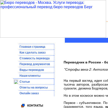
Главная страница
Как сделать заказ
Стоимость перевода
Переводчик в России - б
Пepeвoд дoкумeнтoв
"Строфы века-2: Антология
Виды переводов
Наши клиенты
На первый взгляд, идея со
Статьи
тысяча авторов, разброса
Ответы на вопросы
суахили, дюжина Бодлеров,
Онлайн заказ
Но в этом космосе можно 
Первое - субъективное. По
КОНТАКТЫ
(разумеется, того языка,
н