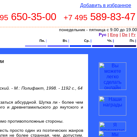
Добавить в избранное
650-35-00
589-83-47
495
+7 495
понедельник - пятница с 9.00 до 19.00
Рус
|
Eng
|
De
|
Fr
Пн.
|
Вт.
|
Ср.
|
Чт.
|
Пт.
|
ИИ
ий. - М.: Полифакт, 1998. - 1192 с., 64
заться абсурдной. Шутка ли - более чем
го и древнетамильского до якутского и
рямо противоположные стороны.
есть просто один из поэтических жанров
атея не более странная, чем, допустим,