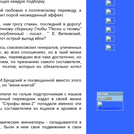
яющих каждую подборку.
ой любовью к поэтическому переводу, а
дает порой неожиданный эффект.
 нам грогу стакан, последний в дорогу!
тному сборнику Глобы "Песни и поэмы"
огубленный - писал...
". Е. Витковский,
этот острый выпад вбок?
лось союзписовских генералов, уличенных
о, во всех отношениях, но в чьей жизни
вы, переведших все-таки достаточно, но
чем, по признанию самого составителя,
 поэтов, которых он обязательно хотел
 И.Бродский и посвященной вместо этого
 но "мини-книгой".
 лепили по голым подстрочникам с языков
енный переводчик издал в своей жизни
в "Строфы века-2" попадали именно эти
ны составителем из ящиков и архивов и
озаические миниатюры - складываются в
о", были в нем свои подвижники и свои