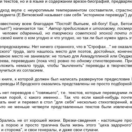
 и текстов, но и в языке и содержании врезок-биографий, предвар
подход вкупе с неукротимым темпераментом составителя, страстн
едмета (Е.Витковский называет сам себя "историком перевода") 
звестному всем благодаря "Постой! Выпьем, ей-богу! Еще, Бетси,
пьет!") начинается так: "
Автор предисловия к итоговому, посмер
 человек одаренный, но творчески советской эпохой почти п
в
своей
книге о ком угодно и что угодно, но так ли был нужен здесь 
епредсказуемы. Нет ничего странного, что в "Строфах..." не оказа
ского" труда, зато нашлось место для поэтов, достойных, конечн
лавное место не занимали: не только для Ахмадуллиной или Окуджа
еева, переведших (пока что) ровно по
одному
стихотворению. При
ложить немало труда, чтобы "вычленить" переводы в творчестве
ручиться их согласием.
в книге, к которой должен был написать развернутое предисловие
ереводы И.Бродского оказались представлены не просто подборкой,
 нет переводов с "говяжьего", т.е. текстов, которые переводчики
ая порой, с какого именно... Так что если какой-нибудь почт
ть книг и перевел в стол "для себя" несколько стихотворений, 
, что не меньше четверти представленных текстов были извлече
" брались не от хорошей жизни. Врезки-сведения - настоящие пр
, а порою и просто трагична была жизнь этого "цеха задорног
 и сторожа", и свои генералы, и даже свои стукачи.