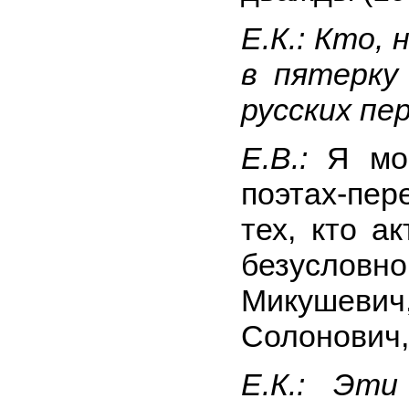
Е.К.: Кто,
в пятерку
русских пе
Е.В.:
Я мо
поэтах-пер
тех, кто а
безусло
Микуше
Солонович,
Е.К.: Эт