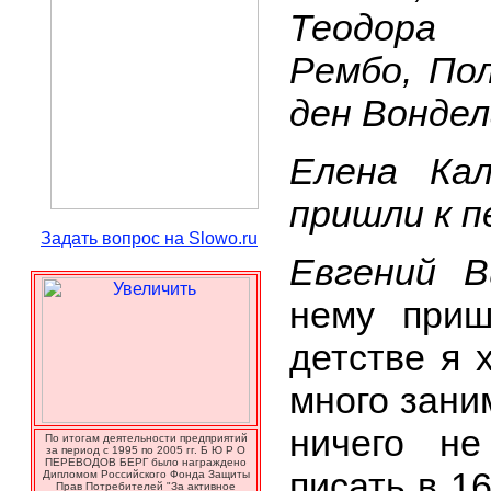
Теодора
Рембо, По
ден Вондел
Елена Ка
пришли к п
Задать вопрос на Slowo.ru
Евгений 
нему приш
детстве я 
много зани
ничего не
По итогам деятельности предприятий
за период с 1995 по 2005 гг. Б Ю Р О
ПЕРЕВОДОВ БЕРГ было награждено
писать в 1
Дипломом Российского Фонда Защиты
Прав Потребителей "За активное