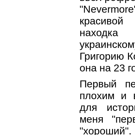
"Nevermo
красивой
находк
украинс
Григорию К
она на 23 г
Первый пе
плохим и 
для истор
меня "пер
"хороший".