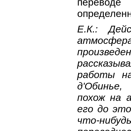
перево
определен
Е.К.: Де
атмосфе
произведен
рассказы
работы н
д'Обинье
похож на 
его до это
что-нибуд