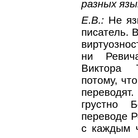
разных яз
Е.В.:
Не яз
писатель. 
виртуознос
ни Ревич
Виктора 
потому, чт
переводя
грустно 
переводе Р
с каждым 