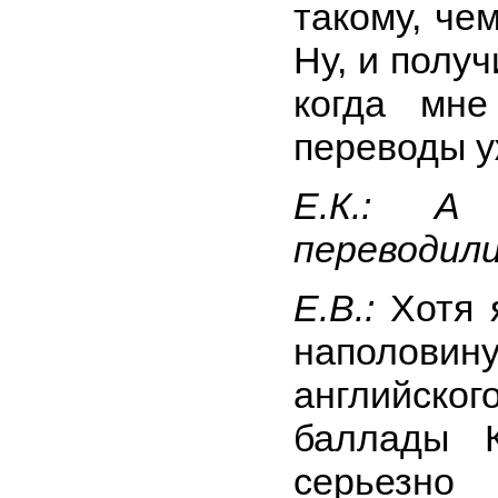
такому, че
Ну, и полу
когда мн
переводы у
Е.К.: А
переводил
Е.В.:
Хотя 
наполовин
английс
баллады 
серьезно