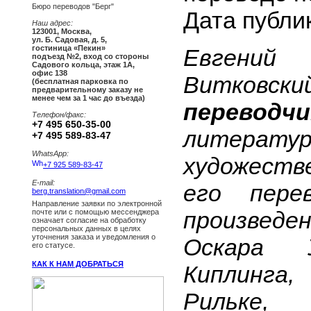
Бюро переводов "Берг"
Дата публи
Наш адрес:
123001
,
Москва
,
ул. Б. Садовая, д. 5,
гостиница «Пекин»
Евгени
подъезд №2, вход со стороны
Садового кольца, этаж 1А,
офис 138
Витковский
(бесплатная парковка по
предварительному заказу не
менее чем за 1 час до въезда)
перево
Телефон/факс:
+7 495 650-35-00
литерат
+7 495 589-83-47
WhatsApp:
художеств
+7 925 589-83-47
E-mail:
его перев
berg.translation@gmail.com
Направление заявки по электронной
произвед
почте или с помощью мессенджера
означает согласие на обработку
персональных данных в целях
уточнения заказа и уведомления о
Оскара У
его статусе.
КАК К НАМ ДОБРАТЬСЯ
Киплинг
Рильке,