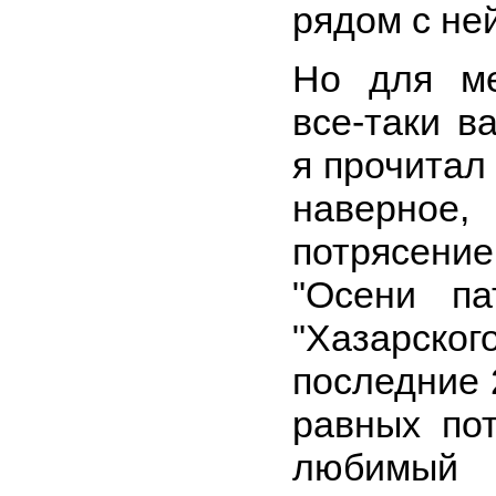
рядом с ней
Но для ме
все-таки в
я прочитал
наверно
потрясение
"Осени па
"Хазарског
последние 
равных по
любимый 