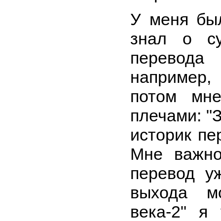
У меня был
знал о су
перевод
например,
потом мне
плечами: "
историк пе
Мне важно
перевод у
выхода м
века-2" я