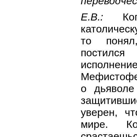
переводчес
Е.В.:
К
католическ
то понял
постился
испол
Мефистофе
о дьяволе
защитивш
уверен, ч
мире. Ко
срастаешь