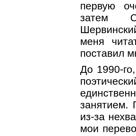
первую оч
затем С
Шервинск
меня чита
поставил м
До 1990-го,
поэтическ
единств
занятием. 
из-за нехв
мои перево