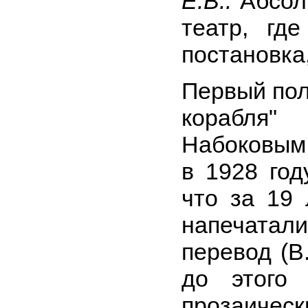
Е.В.:
Абсол
театр, гд
постановка,
Первый пол
корабля"
Набоковым
в 1928 год
что за 19 
напечат
перевод (В
до этого
прозаи