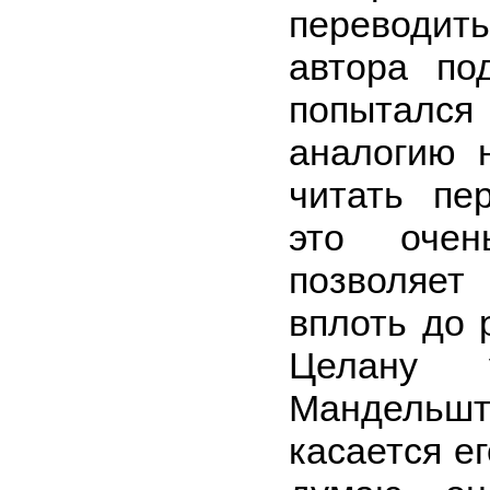
переводи
автора по
попыталс
аналогию 
читать пе
это оче
позволяе
вплоть до 
Целану у
Мандельшт
касается е