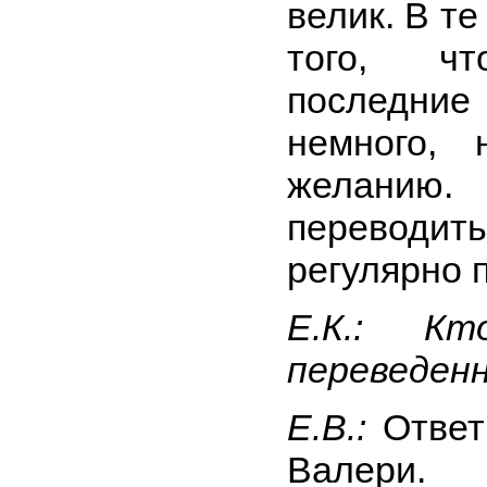
велик. В т
того, ч
последние
немного, 
желанию
переводи
регулярно 
Е.К.: К
переведен
Е.В.:
Ответ
Валери.