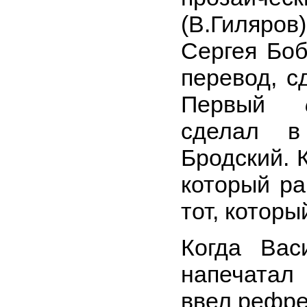
(В.Гиляро
Сергея Бо
перевод, с
Первый
сделал в
Бродский. 
который ра
тот, котор
Когда Вас
напечатал
ввел рефре