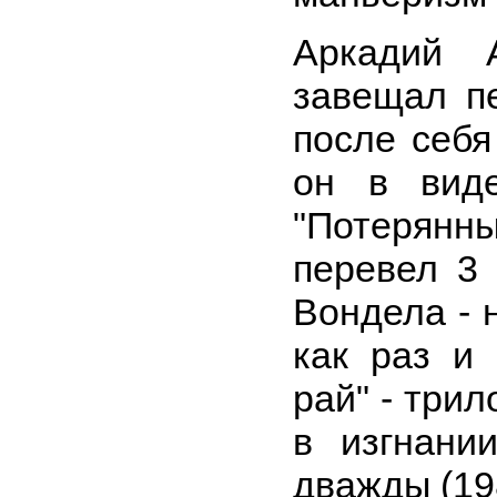
Аркадий 
завещал п
после себя
он в виде
"Потерянн
перевел 3
Вондела - 
как раз и
рай" - три
в изгнании
дважды (19