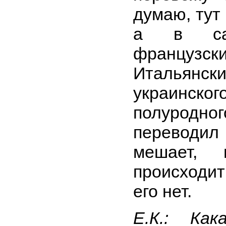
думаю, тут
а в сам
францу
Италья
украинс
полуродно
переводил
мешает,
происходи
его нет.
Е.К.: Ка