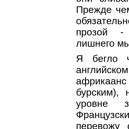
Прежде чем
обязател
прозой -
лишнего мы
Я бегло 
английск
африкаанс
бурским),
уровне з
Француз
перевожу 