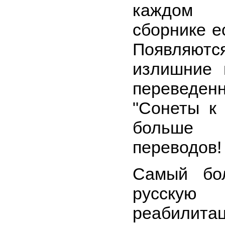
каждом н
сборнике е
Появляют
излишние 
переведе
"Сонеты к
больше 
переводов!
Самый бо
русскую 
реабилит