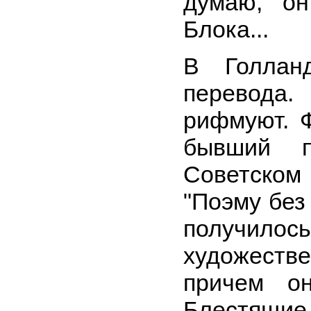
думаю, он
Блока...
В Голлан
перевода.
рифмуют. 
бывший п
Советском
"Поэму без
получи
художестве
причем о
Блестящ