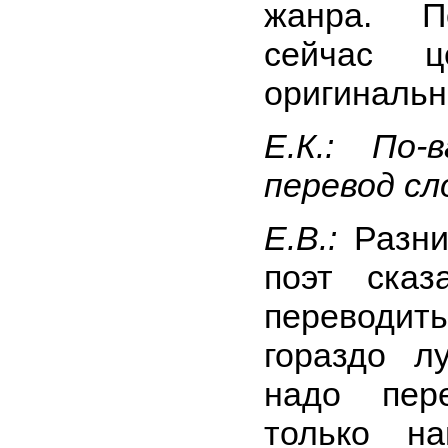
жанра. П
сейчас ц
оригинальн
Е.К.: По-
перевод сл
Е.В.:
Разни
поэт сказ
переводит
гораздо л
надо пере
только н