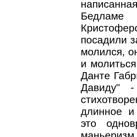
написан
Бедламе 
Кристофе
посадили з
молился, о
и молиться
Данте Габр
Давиду" -
стихотвор
длинное и
это однов
маньеризм 