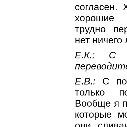
согласен. 
хорошие 
трудно пе
нет ничего 
Е.К.: С
переводит
Е.В.:
С по
только п
Вообще я п
которые м
они слива