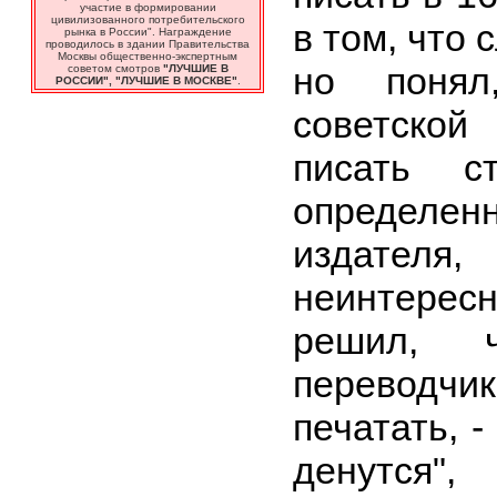
участие в формировании
цивилизованного потребительского
в том, что
рынка в России". Награждение
проводилось в здании Правительства
Москвы общественно-экспертным
но понял
советом смотров
"ЛУЧШИЕ В
РОССИИ", "ЛУЧШИЕ В МОСКВЕ"
.
советско
писать с
определен
издателя
неинтерес
решил, 
переводч
печатать, -
денутся",