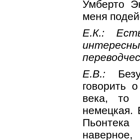
Умберто Э
меня подей
Е.К.: Ес
интерес
переводче
Е.В.:
Без
говорить 
века, то 
немецкая. 
Пьонтека
наверное