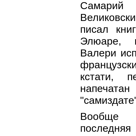
Самари
Великовски
писал кни
Элюаре, 
Валери ис
французск
кстати, 
напечата
"самиздате"
Вообще 
последняя 