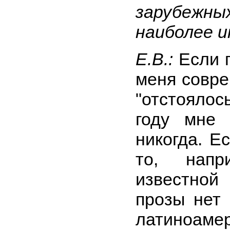
зарубежн
наиболее 
Е.В.:
Если 
меня совре
"отстояло
году мне 
никогда. Е
то, напр
известной
прозы нет 
латиноам