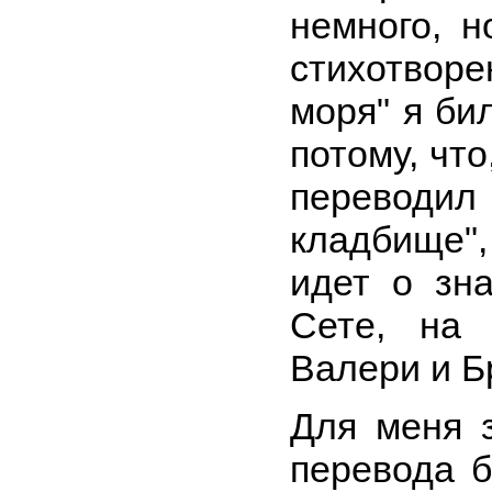
немного, н
стихотво
моря" я би
потому, что
переводил 
кладбище",
идет о зн
Сете, на 
Валери и Б
Для меня з
перевода б