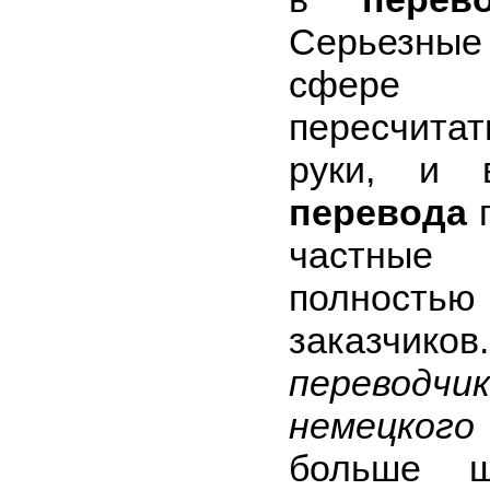
Серьезны
сфере 
пересчита
руки, и
перевода
п
частные
полность
заказчи
переводч
немецкого
больше ш