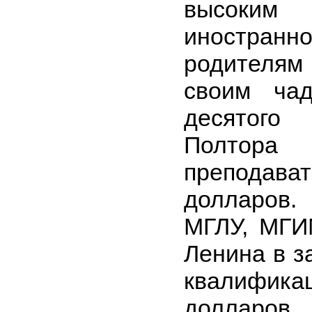
высоким
иностранн
родителям
своим ча
десятого 
Полтора
преподав
долларов.
МГЛУ, МГИ
Ленина в з
квалифик
долларов