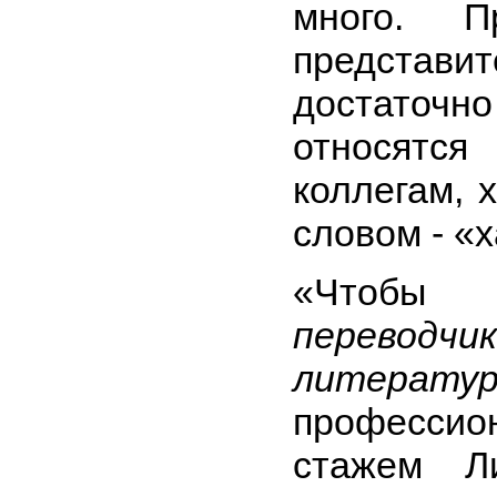
много. П
представи
достаточн
относятс
коллегам, 
словом - «
«Чтобы 
переводчи
литерату
профессио
стажем Л