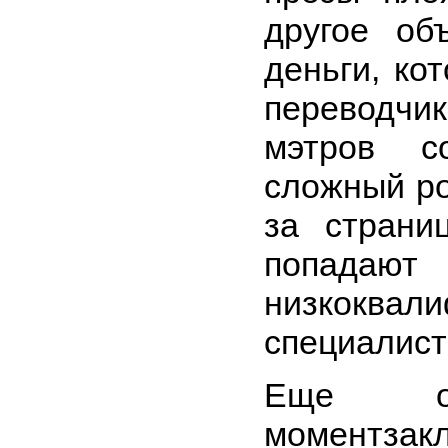
другое об
деньги, ко
переводч
мэтров со
сложный ро
за страни
поп
низкоквал
специалист
Еще од
момент
зак