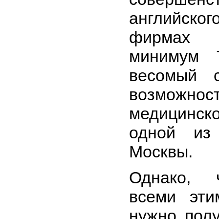
английско
фирмах 
минимум 
весомый 
возможн
медицинск
одной из
Москвы.
Однако, 
всеми эти
нужно полу