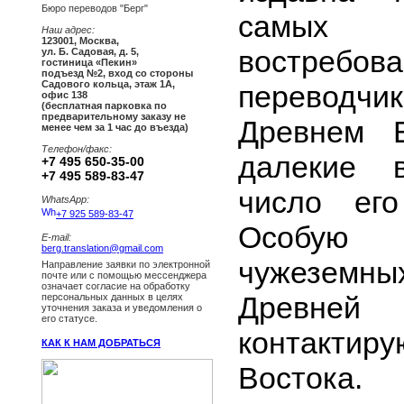
Бюро переводов "Берг"
самых 
Наш адрес:
123001
,
Москва
,
востреб
ул. Б. Садовая, д. 5,
гостиница «Пекин»
подъезд №2, вход со стороны
Садового кольца, этаж 1А,
перевод
офис 138
(бесплатная парковка по
предварительному заказу не
Древнем 
менее чем за 1 час до въезда)
Телефон/факс:
далекие 
+7 495 650-35-00
+7 495 589-83-47
число его
WhatsApp:
+7 925 589-83-47
Особую
E-mail:
berg.translation@gmail.com
чужеземн
Направление заявки по электронной
почте или с помощью мессенджера
означает согласие на обработку
Древней
персональных данных в целях
уточнения заказа и уведомления о
его статусе.
контактиру
КАК К НАМ ДОБРАТЬСЯ
Востока.