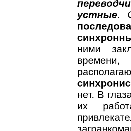
переводчи
устные
. 
последов
синхронн
ними зак
времен
располага
синхро­ни
нет. В гла
их работ
привлекат
загранком