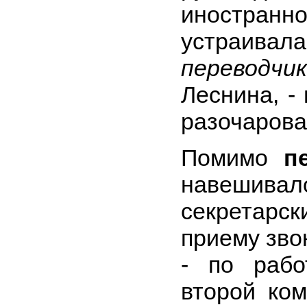
иностранн
устраивала
переводчи
Леснина, -
разочарова
Помимо
п
навешив
секретарс
приему зво
- по рабо
второй ко