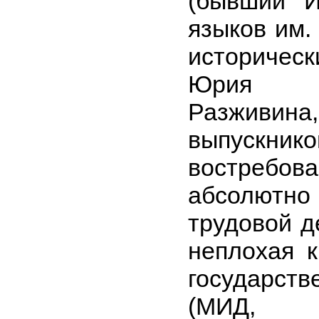
(бывший И
языков им.
историче
Юрия А
Разживи
выпускни
востреб
абсолют
трудовой д
неплохая 
государс
(МИД, 