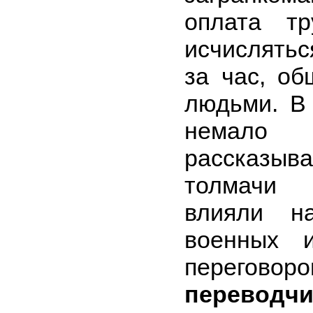
оплата тр
исчислять
за час, о
людьми. В
немал
рассказы
толмачи 
влияли н
военных и
перегово
переводчи