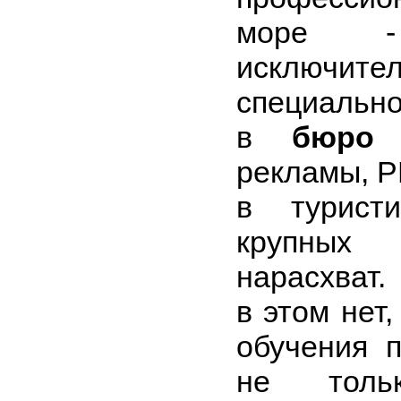
море -
исклю
специально
в
бюро 
рекламы, P
в турист
крупных 
нарасхват.
в этом нет,
обучения 
не тольк