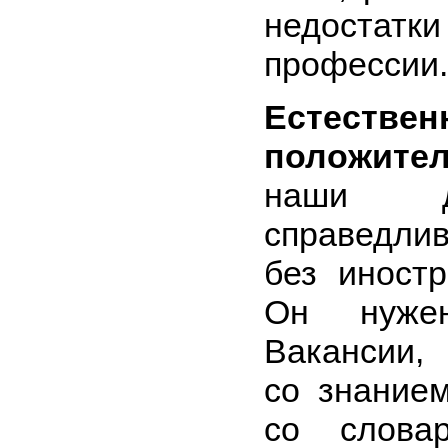
недостат
профессии.
Естеств
положите
наши дн
справедли
без иностр
Он нуже
Вакансии,
со знанием
со слова