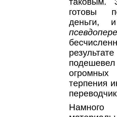
таковым. 
готовы п
деньги, 
псевдопере
бесчисле
результат
подешевел
огромных
терпения и
переводчик
Намног