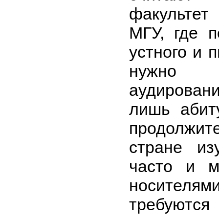
факультет
МГУ, где 
устного и 
нужно 
аудирован
лишь абит
продолжит
стране из
часто и м
носителям
тре­буются