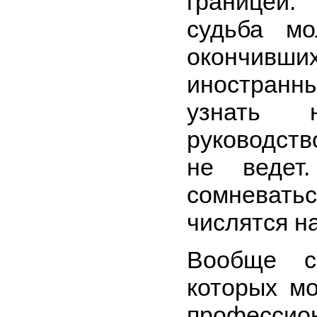
границей
судьба мо
окончи
иностранн
узнать 
руководств
не ведет
сомневать
числятся н
Вообще с
которых мо
професси