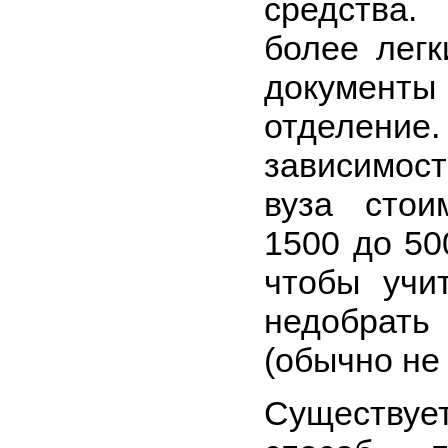
средства
более легк
докуме
отделение.
зависимос
вуза стои
1500 до 50
чтобы учи
недобрат
(обычно не
Существуе