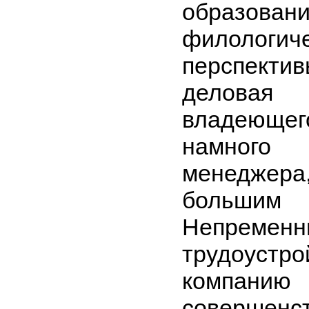
образ
филологи
перспект
деловая 
владеюще
намного
менеджер
большим
Непрем
трудоустр
компанию
соверш