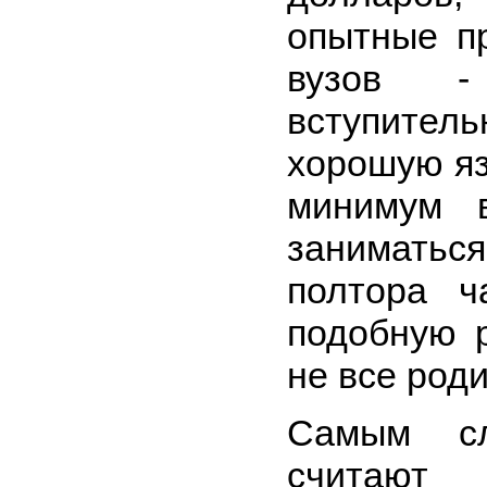
опытные п
вузов 
вступител
хорошую яз
минимум 
заниматься
полтора ч
подобную 
не все род
Самым сл
считают