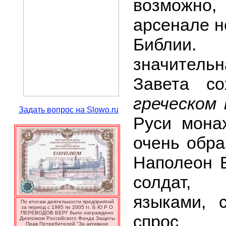
возможно,
арсенале н
Библии.
значител
Завета со
греческом 
Задать вопрос на Slowo.ru
Руси мона
очень обр
Наполеон Б
солдат,
языками, 
По итогам деятельности предприятий
за период с 1995 по 2005 гг. Б Ю Р О
ПЕРЕВОДОВ БЕРГ было награждено
спро
Дипломом Российского Фонда Защиты
Прав Потребителей "За активное