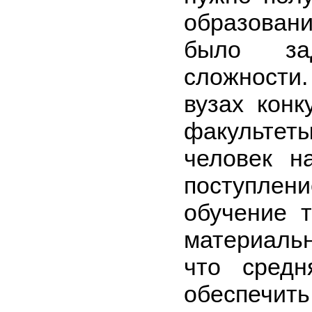
образовани
было за
сложности.
вузах конк
факультет
человек н
поступле
обучение 
материаль
что сред
обеспеч