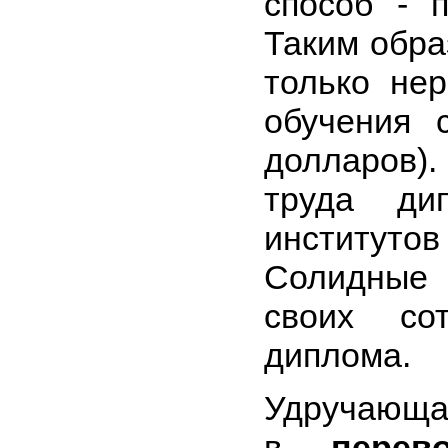
способ - 
Таким обра
только нер
обучения 
долларов
труда ди
институт
Солидные 
своих сот
диплома.
Удручающа
в
перев