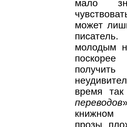
мало зн
чувствова
может лишь
писатель.
молодым н
поскорее
получить
неудивител
время та
переводов
книжном 
прозы пло