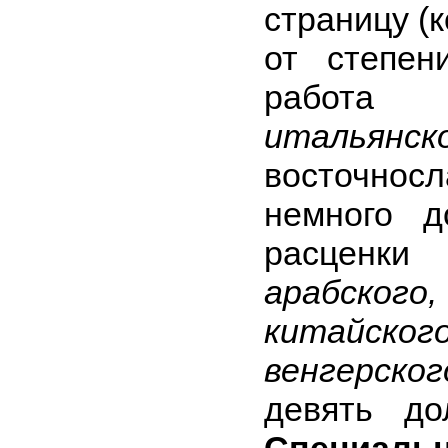
страницу (
от степен
раб
итальянско
восточносл
немного д
расце
арабско
китайск
венгерског
девять до