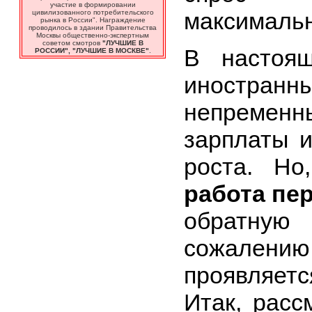
участие в формировании
максимальн
цивилизованного потребительского
рынка в России". Награждение
проводилось в здании Правительства
Москвы общественно-экспертным
советом смотров
"ЛУЧШИЕ В
В настоя
РОССИИ", "ЛУЧШИЕ В МОСКВЕ"
.
иностр
непремен
зарплаты и
роста. Но
работа пе
обратну
сожалению
проявляет
Итак, расс