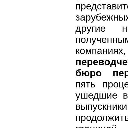
представ
зарубежны
другие н
полученны
компаниях
переводче
бюро пер
пять проц
ушедшие в
выпуск
продолжить