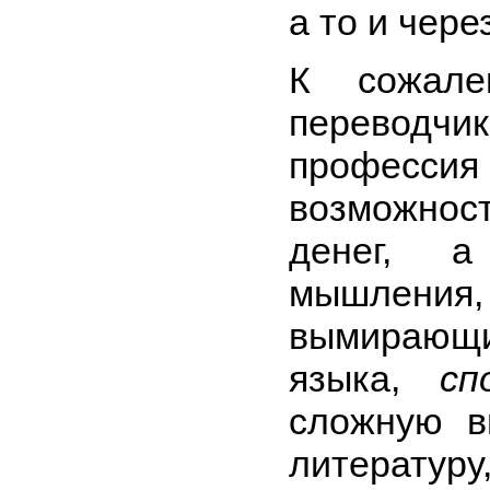
а то и чере
К сожал
переводч
профес
возможно
денег, 
мышлени
вымирающ
языка,
сп
сложную в
литературу