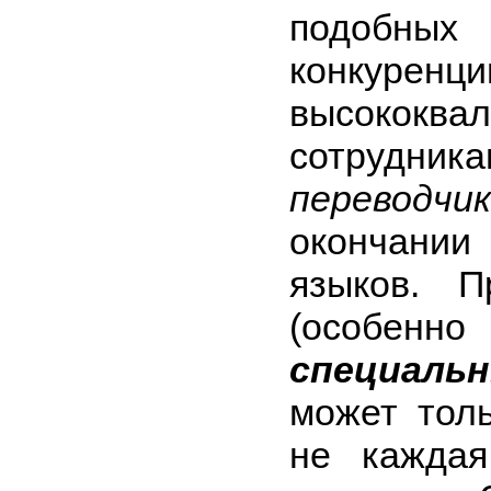
подобны
конкуренц
высококва
сотрудн
переводчи
окончании
языков. П
(особе
специал
может тол
не каждая