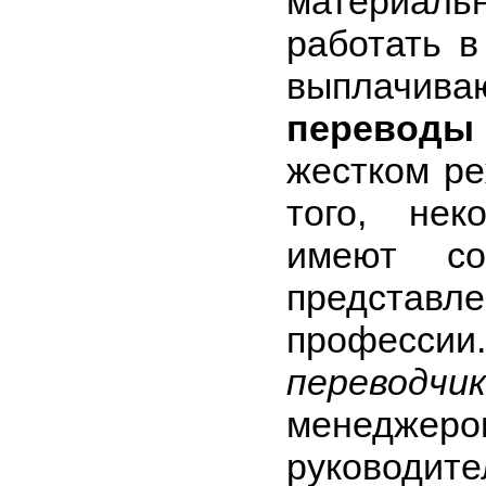
материа
работать в
выплачива
переводы
жестком ре
того, нек
имеют со
предста
профессии
переводчи
менедже
руковод