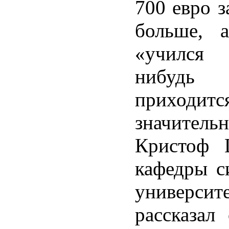
700 евро з
больше, 
«учился
нибудь
приходитс
значит
Кристоф 
кафедры с
универси
рассказал