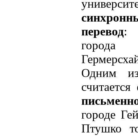
университ
синхронн
перевод
: 
города
Гермерсха
Одним из
считается
письменн
городе Гей
Птушко то