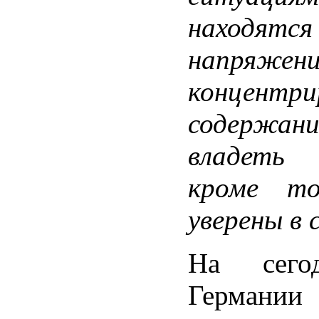
находят
напряже
концен
содержан
владеть 
кроме т
уверены в с
На сего
Германи