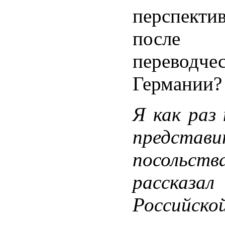
перспекти
после
переводче
Германии? 
Я как раз 
представ
посольств
рассказа
Российск