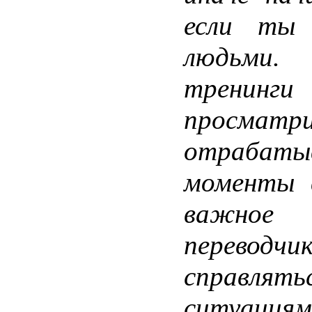
если ты 
людьми
тренинг
просматр
отрабаты
моменты 
важное
перево
справлят
ситуациям