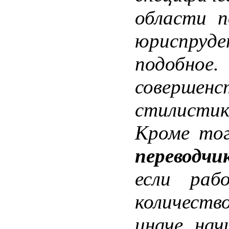
области п
юриспр
подобно
соверше
стилисти
Кроме тог
переводчи
если раб
количеств
иначе нач