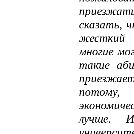
приезжат
сказать, 
жесткий 
многие мо
такие аб
приезж
потому
экономич
лучше. 
универс