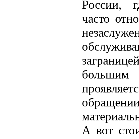
России, 
часто отн
незасл
обслужив
заграниц
большим
проявляе
обраще
материаль
А вот сто