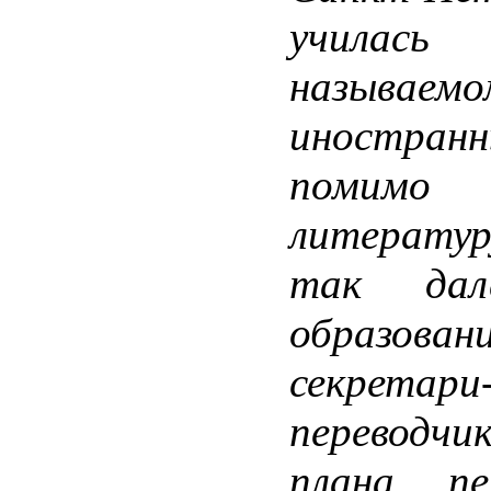
училась
называем
иностра
помимо
литератур
так дал
образован
секретари
переводч
плана, пе