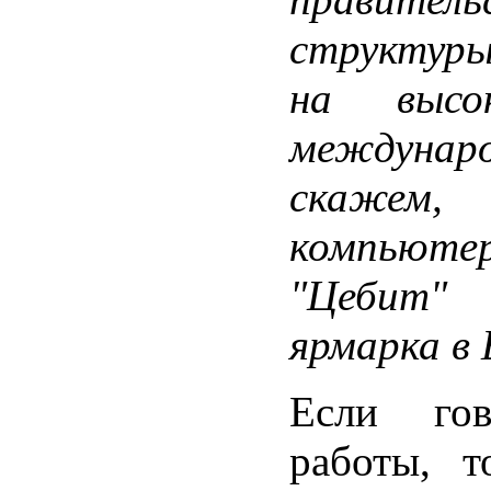
структур
на высо
междунаро
скаже
компьют
"Цебит" 
ярмарка в 
Если го
работы, 