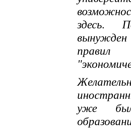
возможн
здесь. 
вынужден
правил
"экономич
Желате
иностран
уже бы
образов