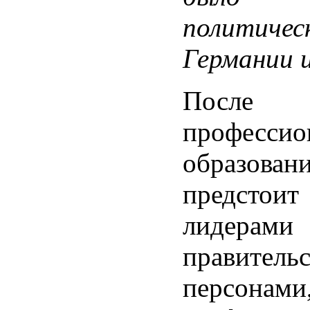
политиче
Германии и
После
профессио
образов
предстои
лидера
правител
персон