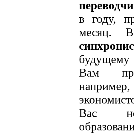
переводчи
в году, п
месяц. В
синхронис
будущем
Вам пре
например
экономист
Вас не
образов