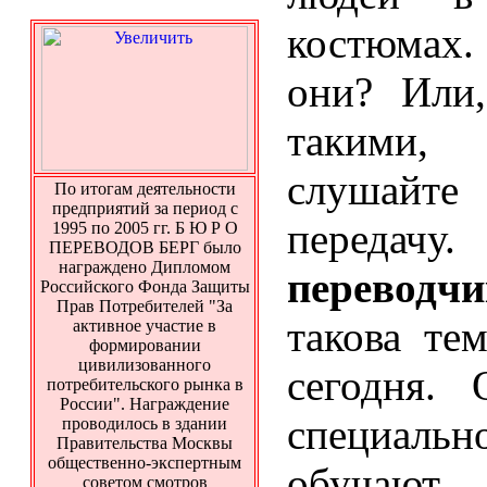
костюмах.
они? Или,
такими,
слушайте
По итогам деятельности
предприятий за период с
передач
1995 по 2005 гг. Б Ю Р О
ПЕРЕВОДОВ БЕРГ было
награждено Дипломом
переводчи
Российского Фонда Защиты
Прав Потребителей "За
такова те
активное участие в
формировании
цивилизованного
сегодня.
потребительского рынка в
России". Награждение
специал
проводилось в здании
Правительства Москвы
общественно-экспертным
обучают
советом смотров