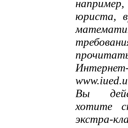
например,
юриста, в
математи
требо
прочит
Интернет
www.iued.u
Вы дейс
хотите 
экстра-кл