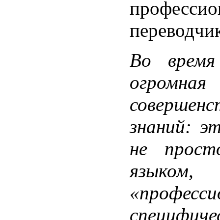
профессио
переводчи
Во время 
огромная
совершен
знаний: э
не прост
языком
«професси
специфич