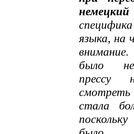
немецки
специфика 
языка, на
внимание
было не
прессу 
смотрет
стала бол
поскольк
было 