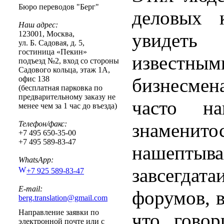
Бюро переводов "Берг"
деловых 
Наш адрес:
123001
,
Москва
,
увидеть
ул. Б. Садовая, д. 5,
гостиница «Пекин»
известн
подъезд №2, вход со стороны
Садового кольца, этаж 1А,
офис 138
бизнесмен
(бесплатная парковка по
предварительному заказу не
часто н
менее чем за 1 час до въезда)
Телефон/факс:
знамени
+7 495 650-35-00
+7 495 589-83-47
нашептыв
WhatsApp:
завсегд
+7 925 589-83-47
E-mail:
форумов, в
berg.translation@gmail.com
Направление заявки по
что говор
электронной почте или с