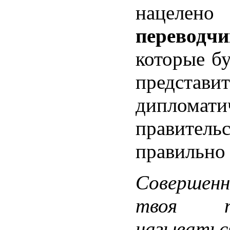
нацелен
переводчи
которые бу
представи
дипломати
правител
правильно
Совершенн
твоя п
называтьс