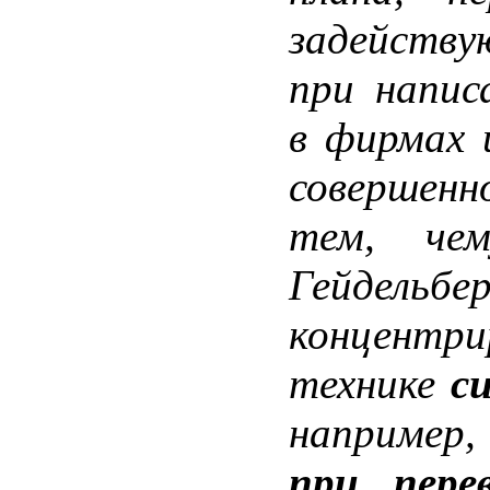
задейству
при напис
в фирмах 
совершенн
тем, че
Гейде
концентри
технике
с
например
при пере