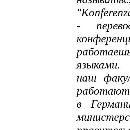
"Konferenz
- перев
конфер
работаеш
языками.
наш факул
работают 
в Герман
министер
правитель