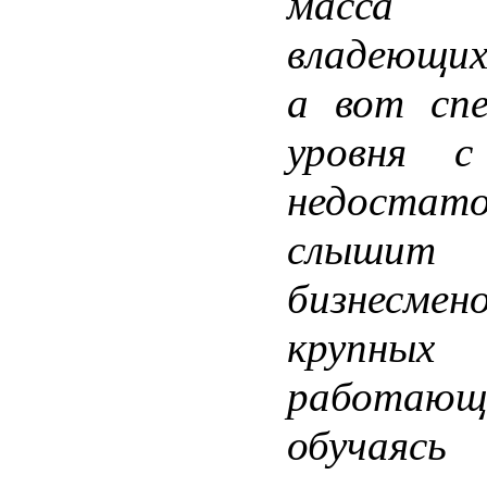
масса 
владеющих
а вот спе
уровня с
недостато
слыши
бизнесме
крупн
работающи
обучаясь