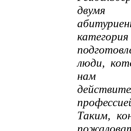
двумя
абитур
категор
подготовл
люди, кот
нам п
действит
професс
Таким, ко
пожалов