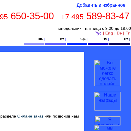
Добавить в избранное
650-35-00
589-83-47
495
+7 495
понедельник - пятница с 9.00 до 19.00
Рус
|
Eng
|
De
|
Fr
Пн.
|
Вт.
|
Ср.
|
Чт.
|
Пт.
|
в разделе
Онлайн заказ
или позвонив нам