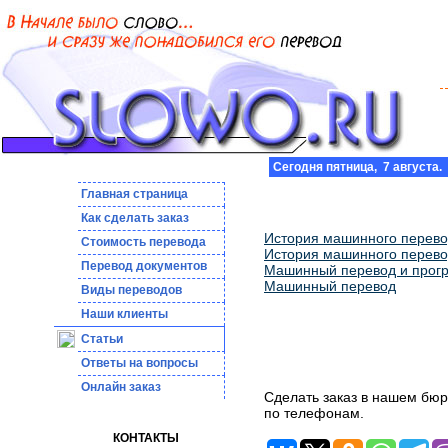
Сегодня пятница, 7 августа.
Главная страница
Как сделать заказ
История машинного перевод
Стоимость перевода
История машинного перевод
Пepeвoд дoкумeнтoв
Машинный перевод и прог
Машинный перевод
Виды переводов
Наши клиенты
Статьи
Ответы на вопросы
Онлайн заказ
Сделать заказ в нашем бюр
по телефонам.
КОНТАКТЫ