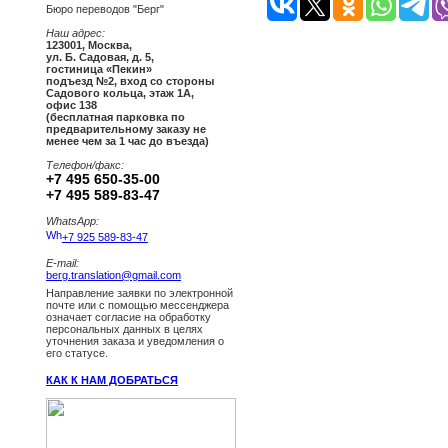
Бюро переводов "Берг"
Наш адрес:
123001
,
Москва
,
ул. Б. Садовая, д. 5,
гостиница «Пекин»
подъезд №2, вход со стороны
Садового кольца, этаж 1А,
офис 138
(бесплатная парковка по
предварительному заказу не
менее чем за 1 час до въезда)
Телефон/факс:
+7 495 650-35-00
+7 495 589-83-47
WhatsApp:
+7 925 589-83-47
E-mail:
berg.translation@gmail.com
Направление заявки по электронной
почте или с помощью мессенджера
означает согласие на обработку
персональных данных в целях
уточнения заказа и уведомления о
его статусе.
КАК К НАМ ДОБРАТЬСЯ