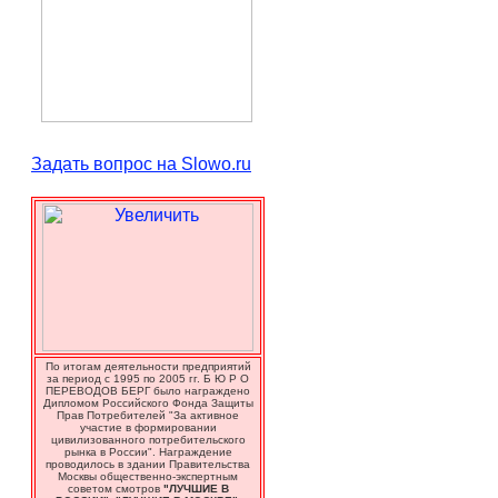
Задать вопрос на Slowo.ru
По итогам деятельности предприятий
за период с 1995 по 2005 гг. Б Ю Р О
ПЕРЕВОДОВ БЕРГ было награждено
Дипломом Российского Фонда Защиты
Прав Потребителей "За активное
участие в формировании
цивилизованного потребительского
рынка в России". Награждение
проводилось в здании Правительства
Москвы общественно-экспертным
советом смотров
"ЛУЧШИЕ В