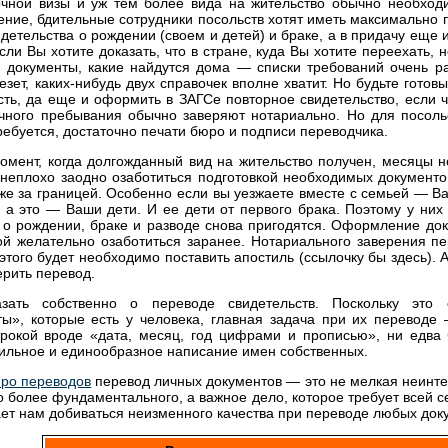
ной визы и уж тем более вида на жительство обычно необходи
ние, бдительные сотрудники посольств хотят иметь максимально
идетельства о рождении (своем и детей) и браке, а в придачу еще 
сли Вы хотите доказать, что в стране, куда Вы хотите переехать, 
е документы, какие найдутся дома — списки требований очень ра
зет, каких-нибудь двух справочек вполне хватит. Но будьте готовы
есть, да еще и оформить в ЗАГСе повторное свидетельство, если ч
ного пребывания обычно заверяют нотариально. Но для посольс
ребуется, достаточно печати бюро и подписи переводчика.
омент, когда долгожданный вид на жительство получен, месяцы 
неплохо заодно озаботиться подготовкой необходимых документов
уже за границей. Особенно если вы уезжаете вместе с семьей — В
 а это — Ваши дети. И ее дети от первого брака. Поэтому у ни
 о рождении, браке и разводе снова пригодятся. Оформление д
ой желательно озаботиться заранее. Нотариального заверения п
этого будет необходимо поставить апостиль (ссылочку бы здесь). 
ерить перевод.
азать собственно о переводе свидетельств. Поскольку это
ы», которые есть у человека, главная задача при их переводе
трокой вроде «дата, месяц, год цифрами и прописью», ни едва
ильное и единообразное написание имен собственных.
ро переводов
перевод личных документов — это не мелкая неинтер
о более фундаментального, а важное дело, которое требует всей с
ет нам добиваться неизменного качества при переводе любых док