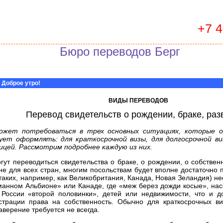
+7 
Бюро переводов Берг
 Доброе утро!
ВИДЫ ПЕРЕВОДОВ
Перевод свидетельств о рождении, браке, раз
ожет потребоваться в трех основных ситуациях, которые 
ует оформлять: для краткосрочной визы, для долгосрочной ви
ницей. Рассмотрим подробнее каждую из них.
гут переводиться свидетельства о браке, о рождении, о собстве
не для всех стран, многим посольствам будет вполне достаточно п
(таких, например, как Великобритания, Канада, Новая Зеландия) н
уманном Альбионе» или Канаде, где «меж берез дожди косые», нас
России «второй половинки», детей или недвижимости, что и до
страции права на собственность. Обычно для краткосрочных в
аверение требуется не всегда.