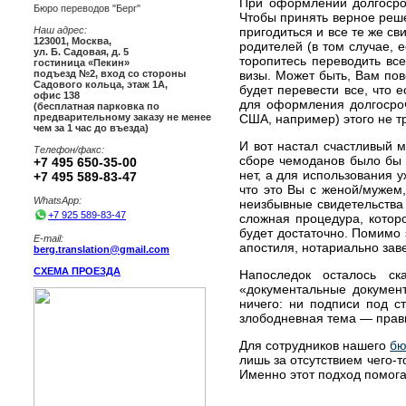
При оформлении долгосроч
Бюро переводов "Берг"
Чтобы принять верное реше
пригодиться и все те же св
Наш адрес:
123001
,
Москва
,
родителей (в том случае, е
ул. Б. Садовая, д. 5
торопитесь переводить вс
гостиница «Пекин»
визы. Может быть, Вам пове
подъезд №2, вход со стороны
Садового кольца, этаж 1А,
будет перевести все, что 
офис 138
для оформления долгосроч
(бесплатная парковка по
США, например) этого не т
предварительному заказу не менее
чем за 1 час до въезда)
И вот настал счастливый м
Телефон/факс:
сборе чемоданов было бы 
+7 495 650-35-00
нет, а для использования 
+7 495 589-83-47
что это Вы с женой/мужем,
WhatsApp:
неизбывные свидетельства
+7 925 589-83-47
сложная процедура, котор
будет достаточно. Помимо 
E-mail:
апостиля, нотариально зав
berg.translation@gmail.com
СХЕМА ПРОЕЗДА
Напоследок осталось ск
«документальные документ
ничего: ни подписи под с
злободневная тема — прав
Для сотрудников нашего
бю
лишь за отсутствием чего-т
Именно этот подход помога