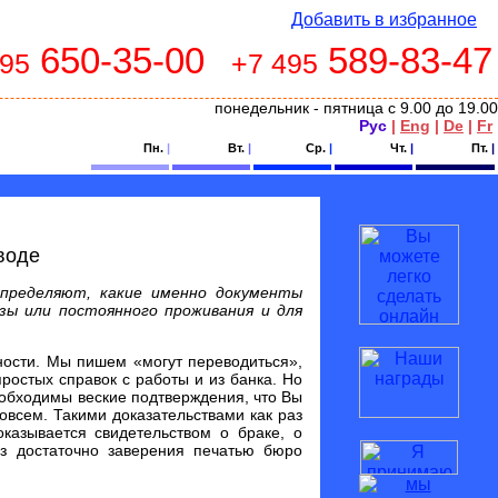
Добавить в избранное
650-35-00
589-83-47
495
+7 495
понедельник - пятница с 9.00 до 19.00
Рус
|
Eng
|
De
|
Fr
Пн.
|
Вт.
|
Ср.
|
Чт.
|
Пт.
|
воде
определяют, какие именно документы
зы или постоянного проживания и для
нности. Мы пишем «могут переводиться»,
ростых справок с работы и из банка. Но
еобходимы веские подтверждения, что Вы
овсем. Такими доказательствами как раз
казывается свидетельством о браке, о
из достаточно заверения печатью бюро