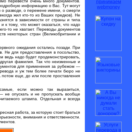
мо перевести очень много документов.
 подробную информацию о Вас. Тут могут
и о разводе, о перемене имени, о смерти
некогда жил кто-то из Ваших предков). Не
знятся в зависимости от страны и типа
 и к тому, что может оказаться, что надо
его-то не хватает. Переводы документов
тв некоторых стран (Великобритании и
нервного ожидания остались позади. При
. Не для предоставления в посольство,
ам ведь надо будет продемонстрировать,
х другая фамилия. Так что неизменные и
окументов для применения за рубежом —
еревода и уж тем более печати бюро не
А потом еще, до или после проставления
 самые, если можно так выразиться,
 — не опускать и не пропускать вообще
 читаемого штампа. Отдельная и всегда
есная работа, за которую стоит браться
ерьезности, внимания и ответственности.
ументов.