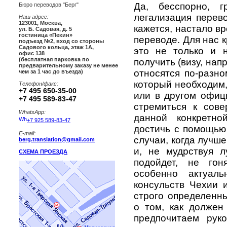
Да, бесспорно, 
Бюро переводов "Берг"
легализация перев
Наш адрес:
123001
,
Москва
,
кажется, настало вр
ул. Б. Садовая, д. 5
гостиница «Пекин»
переводе. Для нас 
подъезд №2, вход со стороны
Садового кольца, этаж 1А,
это не только и н
офис 138
(бесплатная парковка по
получить (визу, нап
предварительному заказу не менее
относятся по-разн
чем за 1 час до въезда)
который необходим,
Телефон/факс:
+7 495 650-35-00
или в другом офиц
+7 495 589-83-47
стремиться к сове
WhatsApp:
данной конкретн
+7 925 589-83-47
достичь с помощью
E-mail:
случаи, когда лучш
berg.translation@gmail.com
и, не мудрствуя л
СХЕМА ПРОЕЗДА
подойдет, не гон
особенно актуал
консульств Чехии 
строго определенн
о том, как должен
предпочитаем рук