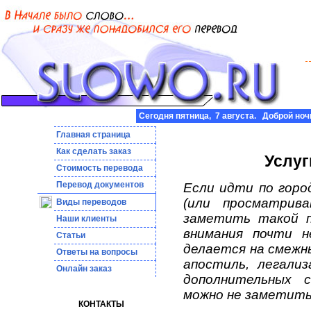
Сегодня пятница, 7 августа. Доброй ноч
Главная страница
Как сделать заказ
Услуг
Стоимость перевода
Пepeвoд дoкумeнтoв
Если идти по горо
(или просматрив
Виды переводов
заметить такой п
Наши клиенты
внимания почти н
Статьи
делается на смежн
Ответы на вопросы
апостиль, легали
Онлайн заказ
дополнительных с
можно не заметить
КОНТАКТЫ