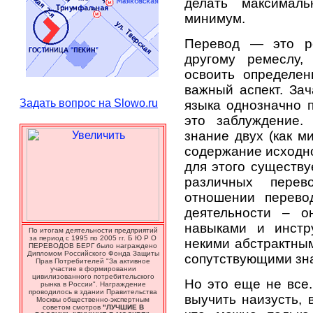
делать максимал
минимум.
Перевод — это ре
другому ремеслу,
освоить определе
важный аспект. Зач
Задать вопрос на Slowo.ru
языка однозначно 
это заблуждение.
знание двух (как м
содержание исходно
для этого существу
различных перев
отношении перево
деятельности – о
навыками и инстр
По итогам деятельности предприятий
за период с 1995 по 2005 гг. Б Ю Р О
некими абстрактным
ПЕРЕВОДОВ БЕРГ было награждено
Дипломом Российского Фонда Защиты
сопутствующими зна
Прав Потребителей "За активное
участие в формировании
цивилизованного потребительского
Но это еще не все.
рынка в России". Награждение
проводилось в здании Правительства
выучить наизусть, 
Москвы общественно-экспертным
советом смотров
"ЛУЧШИЕ В