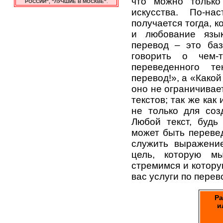
что можно только
РОССИИ", "ЛУЧШИЕ В МОСКВЕ"
.
искусства. По-на
получается тогда, к
и любование язык
перевод – это баз
говорить о чем-
переведенного т
перевод!», а «Какой
оно не ограничивае
текстов; так же как
не только для соз
Любой текст, будь 
может быть перевед
служить выражение
цель, которую м
стремимся и котору
вас услуги по перев
Ра
и