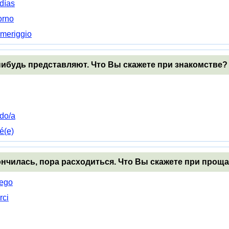
días
orno
meriggio
-нибудь представляют. Что Вы скажете при знакомстве?
do/a
é(e)
кончилась, пора расходиться. Что Вы скажете при прощ
uego
rci