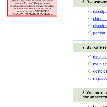
цивилизованного потребительского
6. Вы извин
рынка в России". Награждение
проводилось в здании Правительства
Москвы общественно-экспертным
disculp
советом смотров
"ЛУЧШИЕ В
РОССИИ", "ЛУЧШИЕ В МОСКВЕ"
.
chiedo 
disculp
perdón
7. Вы хотите
me gusta
me piace
gosto de
mi piace
8. Уже пять 
поприветств
buona m