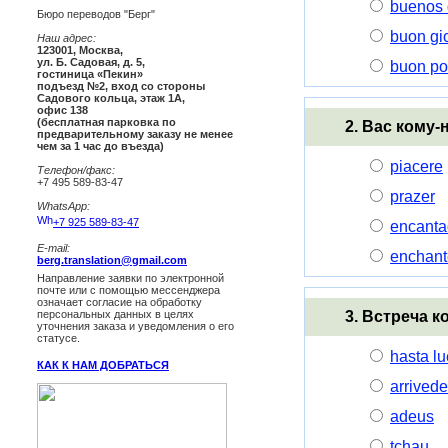
buenos 
Бюро переводов "Берг"
buon gi
Наш адрес:
123001
,
Москва
,
ул. Б. Садовая, д. 5,
buon po
гостиница «Пекин»
подъезд №2, вход со стороны
Садового кольца, этаж 1А,
офис 138
(бесплатная парковка по
2. Вас кому
предварительному заказу не менее
чем за 1 час до въезда)
piacere
Телефон/факс:
+7 495 589-83-47
prazer
WhatsApp:
+7 925 589-83-47
encanta
E-mail:
enchant
berg.translation@gmail.com
Направление заявки по электронной
почте или с помощью мессенджера
означает согласие на обработку
3. Встреча 
персональных данных в целях
уточнения заказа и уведомления о его
статусе.
hasta l
КАК К НАМ ДОБРАТЬСЯ
arrivede
adeus
tchau