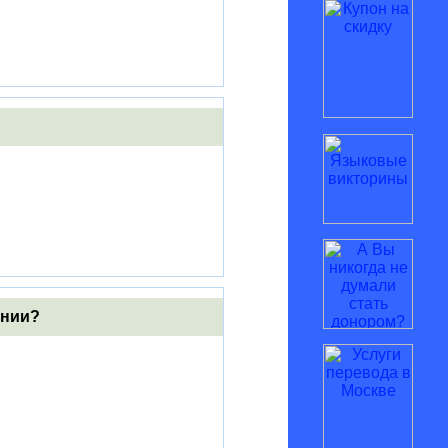
ании?