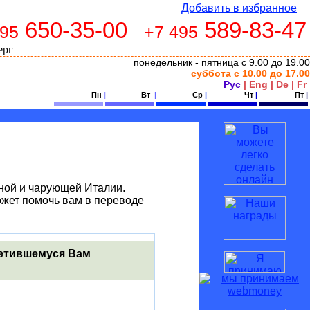
Добавить в избранное
650-35-00
589-83-47
495
+7 495
понедельник - пятница с 9.00 до 19.00
суббота с 10.00 до 17.00
Рус
|
Eng
|
De
|
Fr
Пн
|
Вт
|
Ср
|
Чт
|
Пт
|
ной и чарующей Италии.
жет помочь вам в переводе
ретившемуся Вам