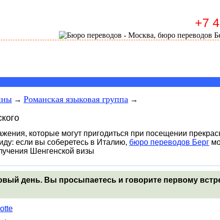
+7 
ины
Романская языковая группа
→
→
ского
жения, которые могут пригодиться при посещении прекрас
иду: если вы соберетесь в Италию,
бюро переводов Берг
мо
лучения Шенгенской визы
новый день. Вы просыпаетесь и говорите первому вст
otte