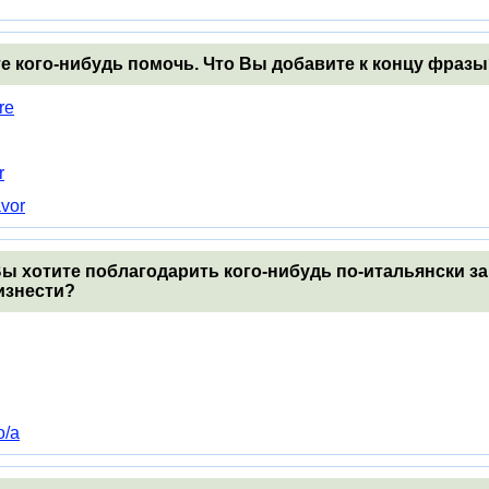
те кого-нибудь помочь. Что Вы добавите к концу фраз
re
r
avor
 Вы хотите поблагодарить кого-нибудь по-итальянски з
изнести?
o/a