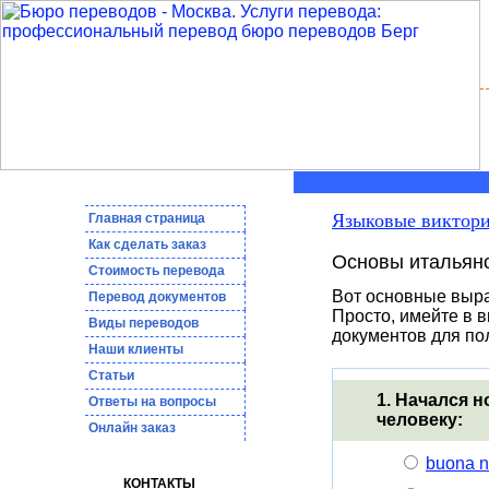
Языковые виктор
Главная страница
Как сделать заказ
Основы итальян
Стоимость перевода
Вот основные выра
Пepeвoд дoкумeнтoв
Просто, имейте в в
Виды переводов
документов для по
Наши клиенты
Статьи
1. Начался 
Ответы на вопросы
человеку:
Онлайн заказ
buona n
КОНТАКТЫ