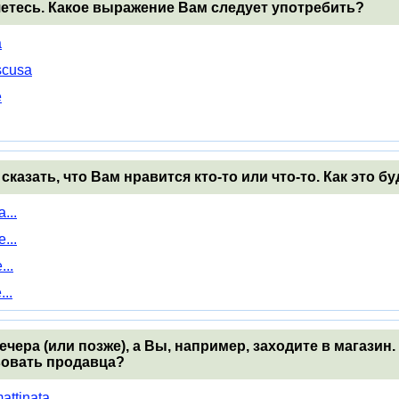
яетесь. Какое выражение Вам следует употребить?
a
scusa
e
 сказать, что Вам нравится кто-то или что-то. Как это 
...
...
...
...
вечера (или позже), а Вы, например, заходите в магазин
овать продавца?
attinata