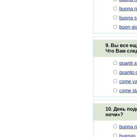
buona n
buona s
buon gi
9. Вы все ещ
Что Вам сле
quanti a
quanto 
come v
come st
10. День по
ночи»?
buona n
buenas