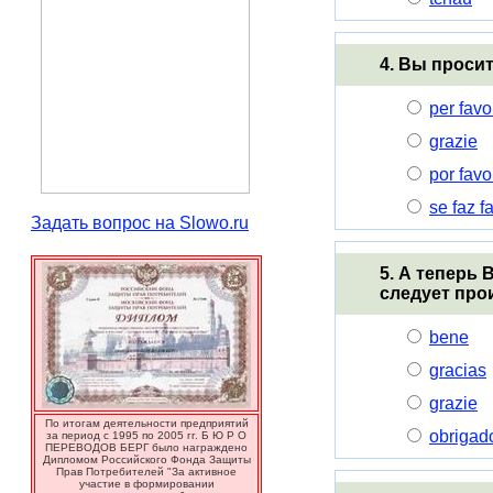
4. Вы проси
per favo
grazie
por favo
se faz f
Задать вопрос на Slowo.ru
5. А теперь
следует про
bene
gracias
grazie
По итогам деятельности предприятий
obrigad
за период с 1995 по 2005 гг. Б Ю Р О
ПЕРЕВОДОВ БЕРГ было награждено
Дипломом Российского Фонда Защиты
Прав Потребителей "За активное
участие в формировании