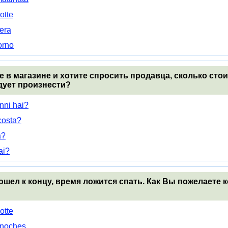
otte
era
orno
е в магазине и хотите спросить продавца, сколько стои
дует произнести?
nni hai?
costa?
a?
ai?
дошел к концу, время ложится спать. Как Вы пожелаете
otte
 noches