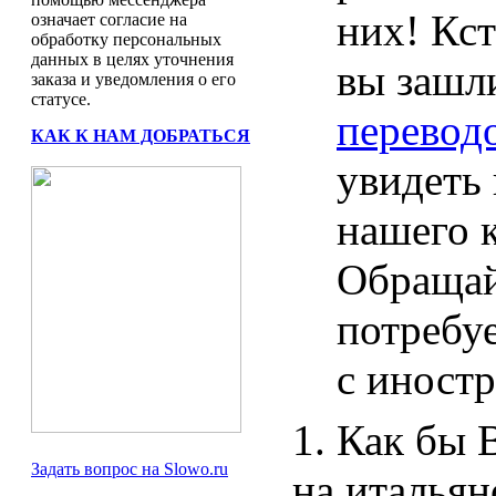
них! Кст
означает согласие на
обработку персональных
данных в целях уточнения
вы зашл
заказа и уведомления о его
статусе.
переводо
КАК К НАМ ДОБРАТЬСЯ
увидеть 
нашего 
Обращай
потребуе
с иностр
1. Как бы 
Задать вопрос на Slowo.ru
на итальян