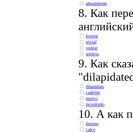
attualmente
8. Как пере
английски
boring
trivial
vulgar
useless
9. Как ска
"dilapidate
dilapidato
cadente
nuovo
ricostruito
10. А как 
limone
calce