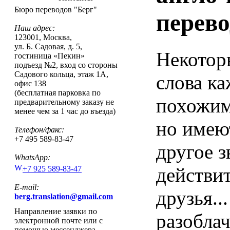
Бюро переводов "Берг"
перев
Наш адрес:
123001
,
Москва
,
ул. Б. Садовая, д. 5,
Некотор
гостиница «Пекин»
подъезд №2, вход со стороны
Садового кольца, этаж 1А,
слова ка
офис 138
(бесплатная парковка по
похожим
предварительному заказу не
менее чем за 1 час до въезда)
но имеют
Телефон/факс:
+7 495 589-83-47
другое з
WhatsApp:
действи
+7 925 589-83-47
E-mail:
друзья..
berg.translation@gmail.com
Направление заявки по
разобла
электронной почте или с
помощью мессенджера