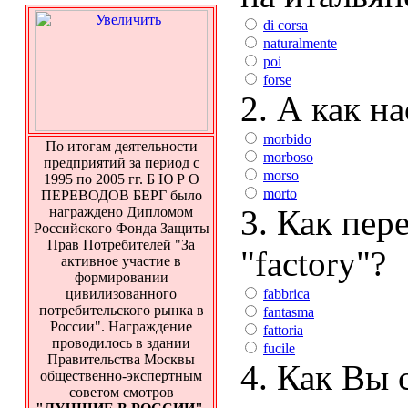
di corsa
naturalmente
poi
forse
2. А как н
morbido
По итогам деятельности
morboso
предприятий за период с
morso
1995 по 2005 гг. Б Ю Р О
morto
ПЕРЕВОДОВ БЕРГ было
3. Как пер
награждено Дипломом
Российского Фонда Защиты
Прав Потребителей "За
"factory"?
активное участие в
формировании
fabbrica
цивилизованного
потребительского рынка в
fantasma
России". Награждение
fattoria
проводилось в здании
fucile
Правительства Москвы
4. Как Вы 
общественно-экспертным
советом смотров