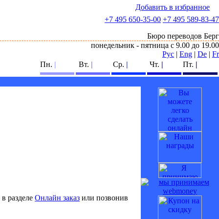
Добавить в избранное
+7 495
650-35-00
+7 495
589-83-47
Бюро переводов Берг
понедельник - пятница с 9.00 до 19.00
Рус
|
Eng
|
De
|
Fr
Пн.
|
Вт.
|
Ср.
|
Чт.
|
Пт.
|
 в разделе
Онлайн заказ
или позвонив