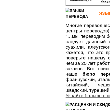
доку
ЯЗЫ
Многие переводче
центры переводов)
"…мы переводим бо
следует длинный с
суахили, алеутско
кажется, что это 
поверьте нашему о
чем за 25 лет рабо
заказов. Вот спис
наше
бюро пер
французский, италь
китайский, чешс
шведский, турецкий,
Узнайте больше о я