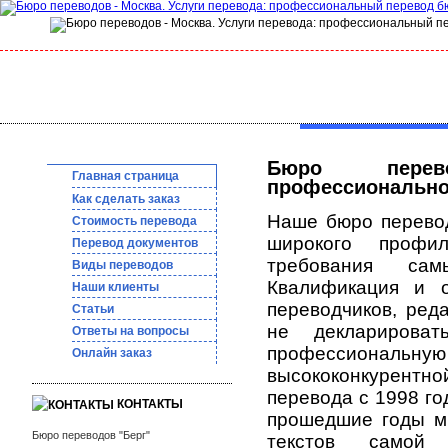
Бюро перев
Главная страница
профессионально
Как сделать заказ
Наше бюро перево
Стоимость перевода
широкого профил
Перевод документов
требования сам
Виды переводов
Квалификация и о
Наши клиенты
переводчиков, ред
Статьи
не декларироват
Ответы на вопросы
профессиона
Онлайн заказ
высококонкурентн
перевода с 1998 го
КОНТАКТЫ
прошедшие годы м
Бюро переводов "Берг"
текстов самой