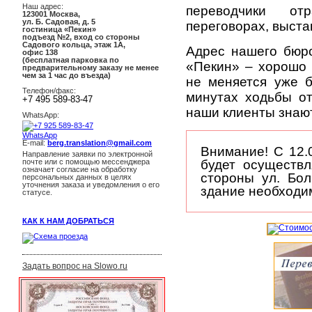
Наш адрес:
переводчики о
123001
Москва
,
ул. Б. Садовая, д. 5
переговорах, выста
гостиница «Пекин»
подъезд №2, вход со стороны
Садового кольца, этаж 1А,
Адрес нашего бюро
офис 138
(бесплатная парковка по
«Пекин» – хорошо 
предварительному заказу не менее
чем за 1 час до въезда)
не меняется уже 
Телефон/факс:
минутах ходьбы от
+7 495 589-83-47
наши клиенты знают
WhatsApp:
+7 925 589-83-47
E-mail:
berg.translation@gmail.com
Внимание! С 12.
Направление заявки по электронной
почте или с помощью мессенджера
будет осуществ
означает согласие на обработку
стороны ул. Бо
персональных данных в целях
уточнения заказа и уведомления о его
здание необходим
статусе.
КАК К НАМ ДОБРАТЬСЯ
Задать вопрос на Slowo.ru