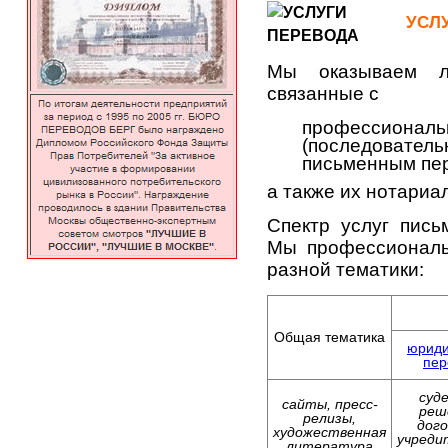
УСЛ
Мы оказываем
связанные с
профессион
(последователь
письменным пер
а также их нотари
Спектр услуг пись
Мы профессиональ
разной тематики:
Общая тематика
юриди
пер
суд
сайты, пресс-
реш
релизы,
дого
художественная
учреди
литература