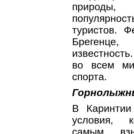
природы, 
популярнос
туристов. Ф
Брегенце
известность
во всем ми
спорта.
Горнолыжн
В Каринтии
условия, к
самым взы