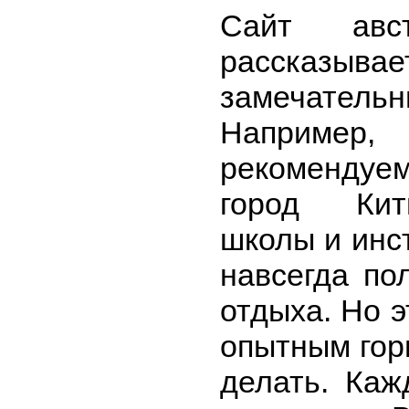
Сайт авст
рассказ
замечатель
Например
рекомендуе
город Кит
школы и инс
навсегда по
отдыха. Но э
опытным гор
делать. Каж