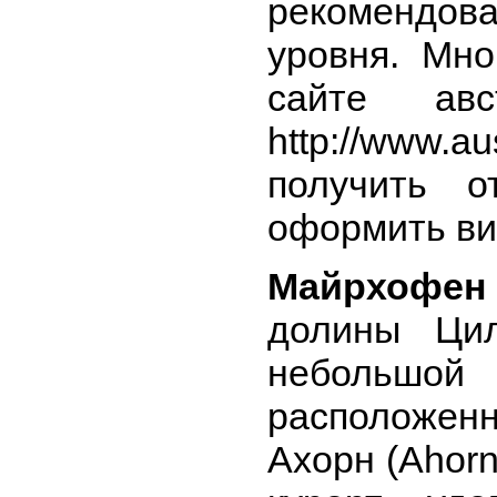
рекомендо
уровня. Мно
сайте авст
http://www
получить о
оформить ви
Майрхофен
долины Цил
небольшой 
расположе
Ахорн (Ahorn