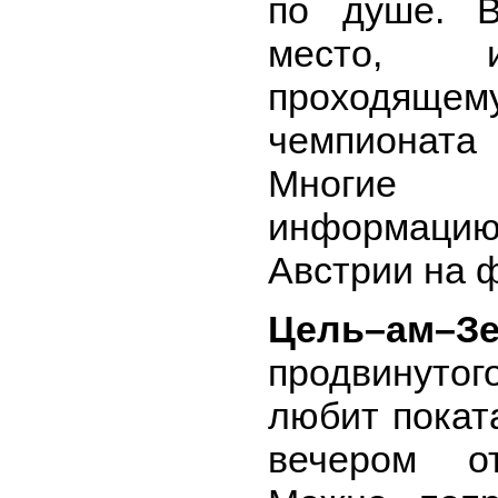
по душе. 
место, и
проходящему
чемпионата
Многие 
информацию 
Австрии на 
Цель–ам–З
продвинутог
любит покат
вечером о