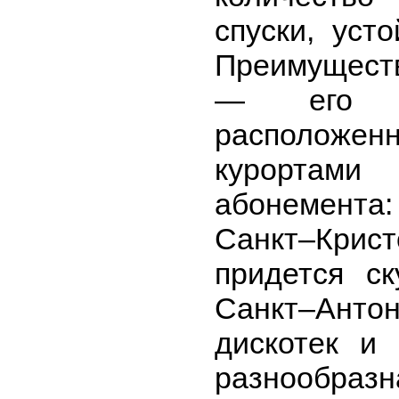
спуски, уст
Преимущест
— его с
располож
курортами
абонемента
Санкт–Крис
придется с
Санкт–Анто
дискотек и 
разнообраз