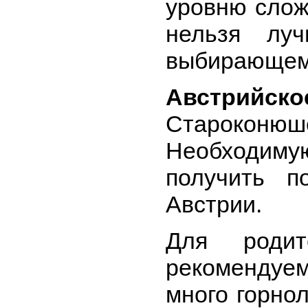
уровню слож
нельзя луч
выбирающему
Австрийско
Староконюше
Необходим
получить п
Австрии.
Для роди
рекоменду
много горно