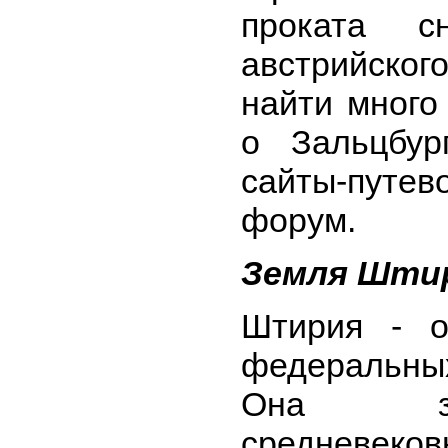
проката с
австрийско
найти много
о Зальцбур
сайты-путев
форум.
Земля Шти
Штирия - о
федеральны
Она зн
средневеков