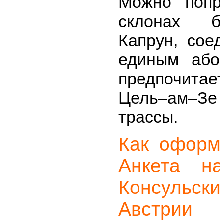
Можно попр
склонах б
Капрун, сое
единым або
предпочита
Цель–ам–
трассы.
Как оформ
Анкета н
Консульск
Австрии