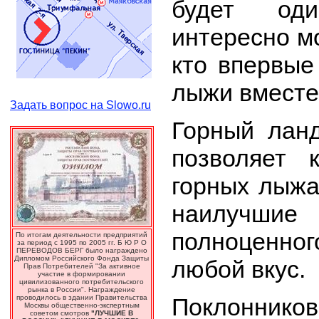
будет оди
интересно м
кто впервые
лыжи вместе
Задать вопрос на Slowo.ru
Горный лан
позволяет 
горных лыжа
наилучши
полноценно
По итогам деятельности предприятий
за период с 1995 по 2005 гг. Б Ю Р О
ПЕРЕВОДОВ БЕРГ было награждено
Дипломом Российского Фонда Защиты
любой вкус.
Прав Потребителей "За активное
участие в формировании
цивилизованного потребительского
рынка в России". Награждение
проводилось в здании Правительства
Поклоннико
Москвы общественно-экспертным
советом смотров
"ЛУЧШИЕ В