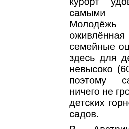
курорт удо
самыми р
Молодёжь
оживлённая
семейные оц
здесь для д
невысоко (6
поэтому с
ничего не гр
детских гор
садов.