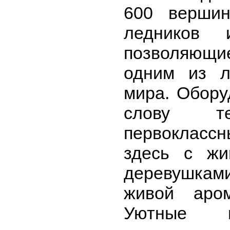
600 вершин
ледников 
позволяющ
одним из л
мира. Обору
слову т
первокласс
здесь с жи
деревушкам
живой аро
Уютные 