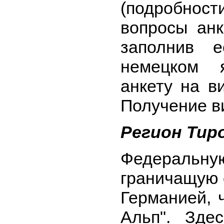
(подробност
вопросы анк
заполнив 
немецком 
анкету на в
Получение в
Регион Тир
Федеральн
граничащую 
Германией, 
Альп". Зде