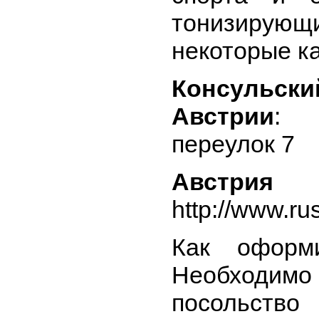
тонизирующи
некоторые к
Консульск
Австрии
: 
переулок 7
Авст
http://www.ru
Как оформ
Необходи
посольств