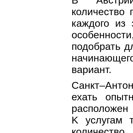
В Австри
количество 
каждого из 
особенно
подобрать д
начинающег
вариант.
Санкт–Анто
ехать опыт
расположен 
K услугам 
количество