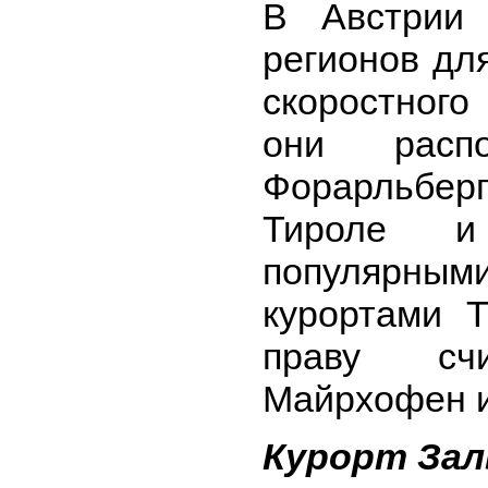
В Австрии 
регионов дл
скоростного
они расп
Форарльберг
Тироле и
популярн
курортами Т
праву сч
Майрхофен 
Курорт Зал