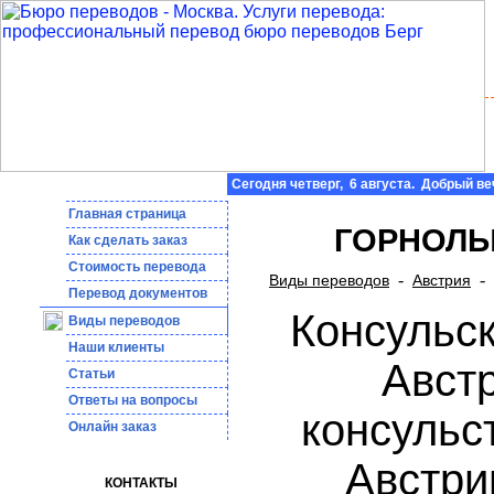
Сегодня четверг, 6 августа. Добрый ве
Главная страница
ГОРНОЛЫ
Как сделать заказ
Стоимость перевода
-
-
Виды переводов
Австрия
Пepeвoд дoкумeнтoв
Консульск
Виды переводов
Наши клиенты
Австр
Статьи
Ответы на вопросы
консульст
Онлайн заказ
Австри
КОНТАКТЫ