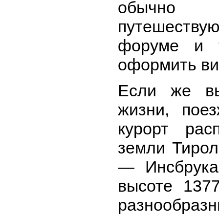
обычно
путешеств
форуме и 
оформить ви
Если же в
жизни, пое
курорт рас
земли Тирол
— Инсбрука
высоте 137
разнообраз