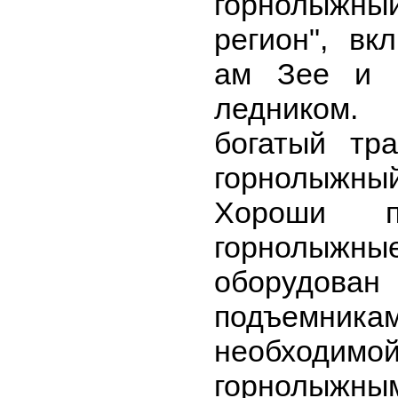
горнолыжны
регион", в
ам Зее и 
ледником
богатый тр
горнолыжны
Хороши п
горнолыжные
оборуд
подъемник
необходим
горнолыжны