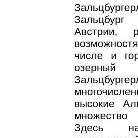
Зальцбур
Зальцбург
Австрии, р
возможност
числе и го
озерный
Зальцбург
многочисле
высокие Ал
множество 
Здесь на