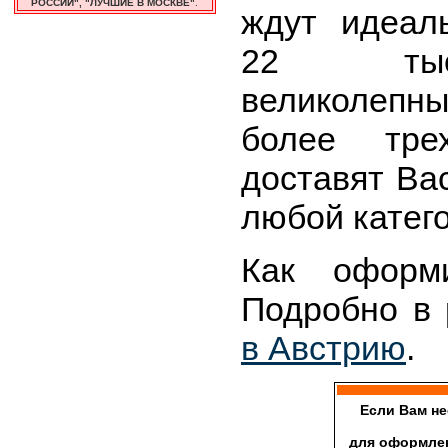
РОССИИ", "ЛУЧШИЕ В МОСКВЕ"
.
ждут идеал
22 тыся
великолепны
более тре
доставят Ва
любой катег
Как оформ
Подробно в
в Австрию
.
Если Вам н
для оформлен