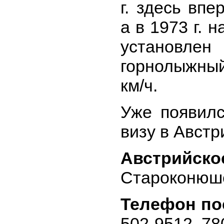
г. здесь вп
а в 1973 г. 
установ
горнолыжный
км/ч.
Уже появилс
визу в Австр
Австрийско
Староконюше
Телефон по
502-9512, 78