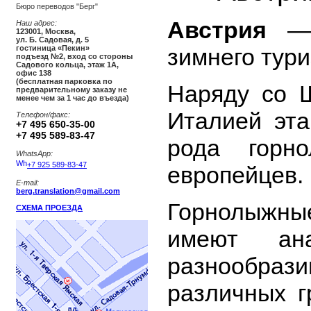
Бюро переводов "Берг"
Австрия
— 
Наш адрес:
123001
,
Москва
,
ул. Б. Садовая, д. 5
зимнего тури
гостиница «Пекин»
подъезд №2, вход со стороны
Садового кольца, этаж 1А,
офис 138
(бесплатная парковка по
Наряду со 
предварительному заказу не
менее чем за 1 час до въезда)
Италией эта
Телефон/факс:
+7 495 650-35-00
+7 495 589-83-47
рода горн
WhatsApp:
+7 925 589-83-47
европейцев.
E-mail:
berg.translation@gmail.com
Горнолыжны
СХЕМА ПРОЕЗДА
имеют ан
разнообр
различных г