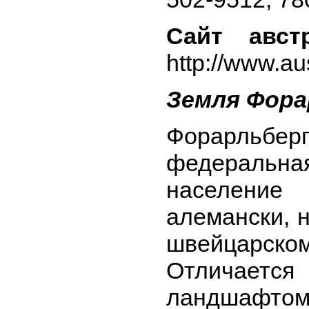
Сайт авст
http://www.a
Земля Фора
Форарльбе
федеральна
население
алемански, 
швейцарс
Отличает
ландшафтом