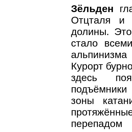
Зёльден
гла
Отцталя и 
долины. Это
стало всем
альпинизма 
Курорт бурно
здесь поя
подъёмники
зоны катан
протяжённ
перепадом